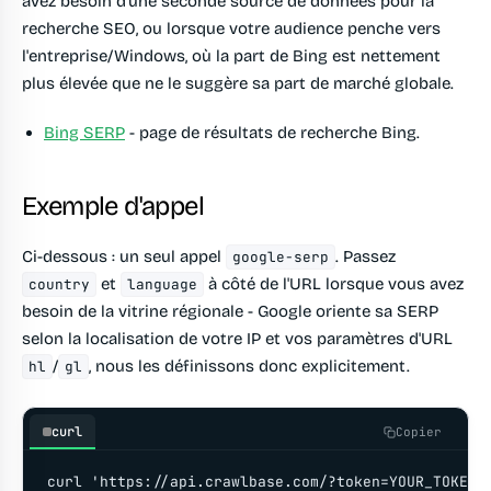
avez besoin d'une seconde source de données pour la
recherche SEO, ou lorsque votre audience penche vers
l'entreprise/Windows, où la part de Bing est nettement
plus élevée que ne le suggère sa part de marché globale.
Bing SERP
- page de résultats de recherche Bing.
Exemple d'appel
Ci-dessous : un seul appel
. Passez
google-serp
et
à côté de l'URL lorsque vous avez
country
language
besoin de la vitrine régionale - Google oriente sa SERP
selon la localisation de votre IP et vos paramètres d'URL
/
, nous les définissons donc explicitement.
hl
gl
curl
Copier
curl 'https://api.crawlbase.com/?token=YOUR_TOKEN' 