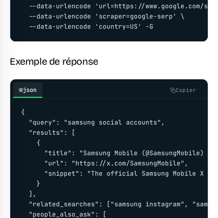
  --data-urlencode 'url=https://www.google.com/sear
  --data-urlencode 'scraper=google-serp' \

  --data-urlencode 'country=US' -G
Exemple de réponse
json
Copier
{

  "query": "samsung social accounts",

  "results": [

    {

      "title": "Samsung Mobile (@SamsungMobile) / X
      "url": "https://x.com/SamsungMobile",

      "snippet": "The official Samsung Mobile X acc
    }

  ],

  "related_searches": ["samsung instagram", "samsun
  "people_also_ask": [
