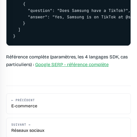
    {

      "question": "Does Samsung have a TikTok?",

      "answer": "Yes, Samsung is on TikTok at @sams
    }

  ]

}
Référence complète (paramètres, les 4 langages SDK, cas
particuliers) :
Google SERP - référence complète
← PRÉCÉDENT
E-commerce
SUIVANT →
Réseaux sociaux