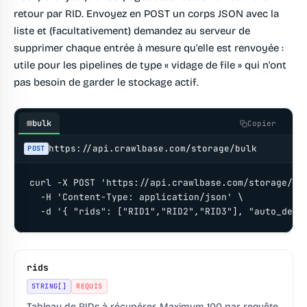
retour par RID. Envoyez en POST un corps JSON avec la
liste et (facultativement) demandez au serveur de
supprimer chaque entrée à mesure qu'elle est renvoyée :
utile pour les pipelines de type « vidage de file » qui n'ont
pas besoin de garder le stockage actif.
bulk
Copier
https://api.crawlbase.com/storage/bulk
POST
curl -X POST 'https://api.crawlbase.com/storage/bul
  -H 'Content-Type: application/json' \

  -d '{ "rids": ["RID1","RID2","RID3"], "auto_dele
rids
STRING[]
REQUIS
Tableau de RIDs à récupérer. Maximum 100 par requête