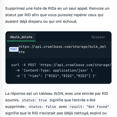
Supprimez une liste de RIDs en un seul appel. Renvoie un
statut par RID afin que vous puissiez repérer ceux qui
avaient déjà disparu ou qui ont échoué.
bulk_delete
Copier
https://api.crawlbase.com/storage/bulk_del
POST
ete
curl -X POST 'https://api.crawlbase.com/storage/bul
  -H 'Content-Type: application/json' \

  -d '{ "rids": ["RID1","RID2","RID3"] }'
La réponse est un tableau JSON, avec une entrée par RID
soumis.
signifie que l'entrée a été
status: true
supprimée ;
avec
status: false
result: "Not Found"
signifie que le RID n'existait pas (déjà nettoyé, expiré ou