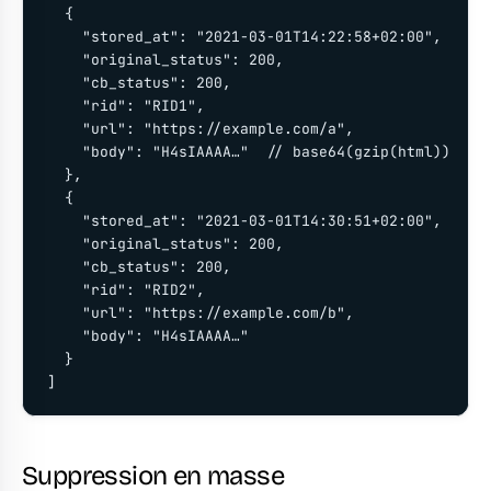
  {

    "stored_at": "2021-03-01T14:22:58+02:00",

    "original_status": 200,

    "cb_status": 200,

    "rid": "RID1",

    "url": "https://example.com/a",

    "body": "H4sIAAAA…"  // base64(gzip(html))

  },

  {

    "stored_at": "2021-03-01T14:30:51+02:00",

    "original_status": 200,

    "cb_status": 200,

    "rid": "RID2",

    "url": "https://example.com/b",

    "body": "H4sIAAAA…"

  }

]
Suppression en masse