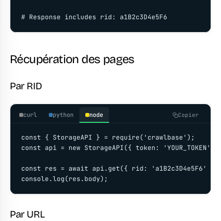
# Response includes rid: a1B2c3D4e5F6
Récupération des pages
Par RID
curl
python
node
Copier
const { StorageAPI } = require('crawlbase');

const api = new StorageAPI({ token: 'YOUR_TOKEN' })
const res = await api.get({ rid: 'a1B2c3D4e5F6' });
console.log(res.body);
Par URL