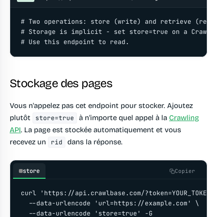
# Two operations: store (write) and retrieve (read)
# Storage is implicit - set store=true on a Crawlin
# Use this endpoint to read.
Stockage des pages
Vous n'appelez pas cet endpoint pour stocker. Ajoutez
plutôt
à n'importe quel appel à la
Crawling
store=true
API
. La page est stockée automatiquement et vous
recevez un
dans la réponse.
rid
store
Copier
curl 'https://api.crawlbase.com/?token=YOUR_TOKEN' 
  --data-urlencode 'url=https://example.com' \

  --data-urlencode 'store=true' -G
