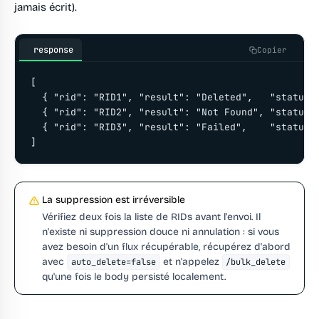
jamais écrit).
response
Copier
[

  { "rid": "RID1", "result": "Deleted",   "status":
  { "rid": "RID2", "result": "Not Found", "status":
  { "rid": "RID3", "result": "Failed",    "status":
]
La suppression est irréversible
Vérifiez deux fois la liste de RIDs avant l'envoi. Il
n'existe ni suppression douce ni annulation : si vous
avez besoin d'un flux récupérable, récupérez d'abord
avec
et n'appelez
auto_delete=false
/bulk_delete
qu'une fois le body persisté localement.