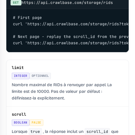
https://api.crawlbase.com/storage/rids
GET
# First page

curl 'https://api.crawlbase.com/storage/rids?token=
# Next page - replay the scroll_id from the previou
curl 'https://api.crawlbase.com/storage/rids?token
limit
INTEGER
OPTIONNEL
Nombre maximal de RIDs à renvoyer par appel. La
limite est de 10000. Pas de valeur par défaut :
définissez-la explicitement.
scroll
BOOLEAN
FALSE
Lorsque
true
, la réponse inclut un
scroll_id
que