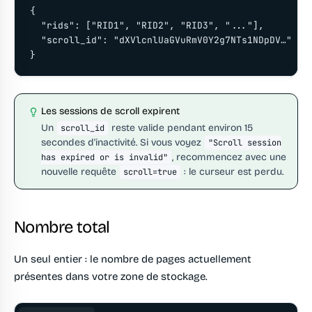
{

  "rids": ["RID1", "RID2", "RID3", "..."],

  "scroll_id": "dXVlcnlUaGVuRmV0Y2g7NTs1NDpDV…"

}
Les sessions de scroll expirent
Un
reste valide pendant environ 15
scroll_id
secondes d'inactivité. Si vous voyez
"Scroll session
, recommencez avec une
has expired or is invalid"
nouvelle requête
: le curseur est perdu.
scroll=true
Nombre total
Un seul entier : le nombre de pages actuellement
présentes dans votre zone de stockage.