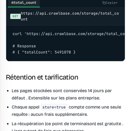
total_count
Copier
https://api.crawlbase.com/storage/total_co
GET
unt
curl 'https://api.crawlbase.com/storage/total_count
# Response

# { "totalCount": 5491078 }
Rétention et tarification
Les pages stockées sont conservées
14 jours par
défaut
. Extensible sur les plans entreprise.
Chaque appel
compte comme une seule
store=true
requête : aucun frais supplémentaire.
La récupération (ce point de terminaison) est
gratuite
.
Lisez autant de fois que nécessaire.