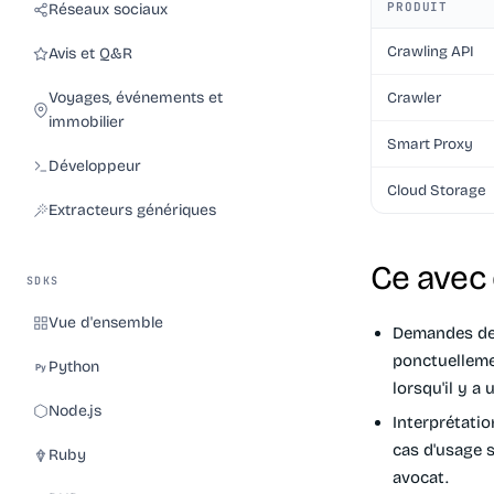
PRODUIT
Réseaux sociaux
Crawling API
Avis et Q&R
Crawler
Voyages, événements et
immobilier
Smart Proxy
Développeur
Cloud Storage
Extracteurs génériques
Ce avec 
SDKS
Vue d'ensemble
Demandes de 
ponctuelleme
Python
lorsqu'il y a
Node.js
Interprétatio
cas d'usage s
Ruby
avocat.