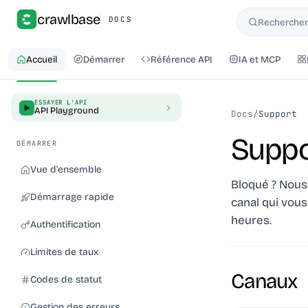
crawlbase
DOCS
Rechercher 
Rechercher
Accueil
Démarrer
Référence API
IA et MCP
ESSAYER L'API
API Playground
Docs
/
Support
Suppo
DÉMARRER
Vue d'ensemble
Bloqué ? Nous
Démarrage rapide
canal qui vous
heures.
Authentification
Limites de taux
Canaux
Codes de statut
Gestion des erreurs