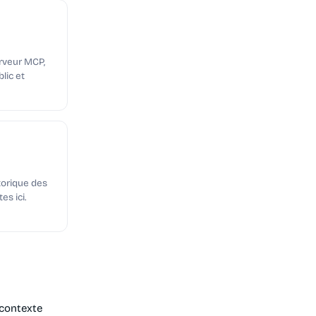
rveur MCP,
lic et
storique des
es ici.
 contexte