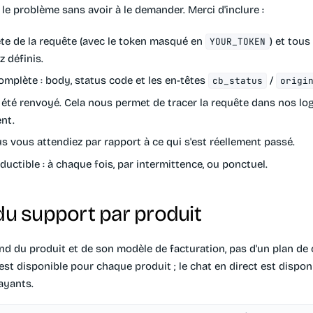
le problème sans avoir à le demander. Merci d'inclure :
te de la requête
(avec le token masqué en
) et tous
YOUR_TOKEN
 définis.
complète
: body, status code et les en-têtes
/
cb_status
origi
a été renvoyé. Cela nous permet de tracer la requête dans nos lo
nt.
us vous attendiez
par rapport à ce qui s'est réellement passé.
oductible
: à chaque fois, par intermittence, ou ponctuel.
 du support par produit
end du produit et de son modèle de facturation, pas d'un plan d
 est disponible pour chaque produit ; le chat en direct est dispon
yants.