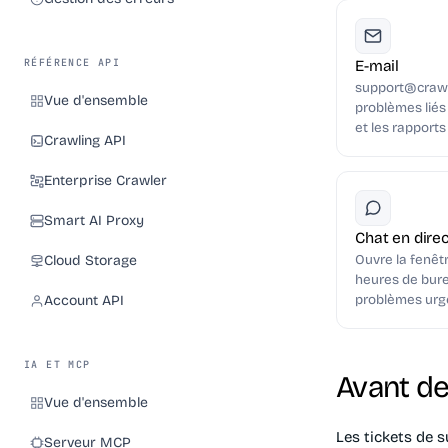
RÉFÉRENCE API
E-mail
support@crawlb
Vue d'ensemble
problèmes liés 
et les rapports
Crawling API
Enterprise Crawler
Smart AI Proxy
Chat en dire
Ouvre la fenêt
Cloud Storage
heures de burea
problèmes urg
Account API
IA ET MCP
Avant de
Vue d'ensemble
Les tickets de 
Serveur MCP