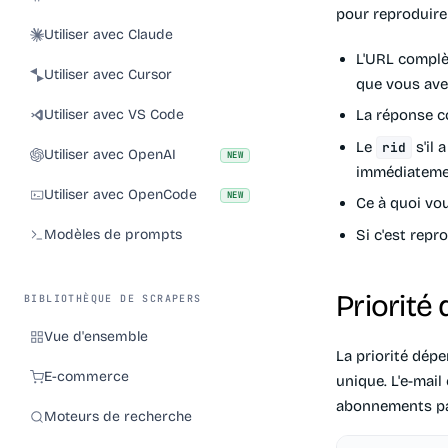
pour reproduire 
Utiliser avec Claude
L'URL complè
Utiliser avec Cursor
que vous avez
Utiliser avec VS Code
La réponse 
Le
s'il 
rid
Utiliser avec OpenAI
NEW
immédiateme
Utiliser avec OpenCode
NEW
Ce à quoi vo
Si c'est repr
Modèles de prompts
Priorité
BIBLIOTHÈQUE DE SCRAPERS
Vue d'ensemble
La priorité dép
E-commerce
unique. L'e-mail
abonnements pa
Moteurs de recherche