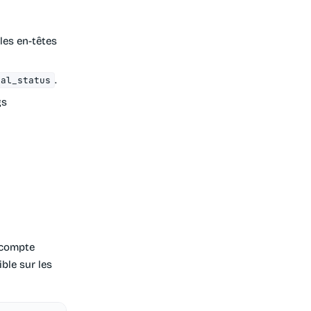
 les en-têtes
.
nal_status
gs
e compte
ible sur les