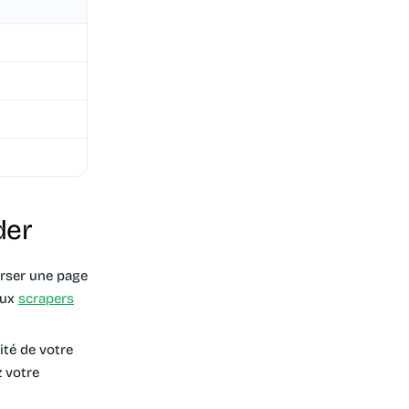
der
arser une page
aux
scrapers
té de votre
z votre