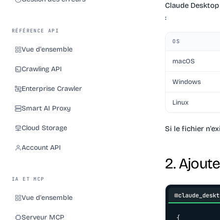
Claude Desktop 
:
RÉFÉRENCE API
OS
Vue d'ensemble
macOS
Crawling API
Windows
Enterprise Crawler
Linux
Smart AI Proxy
Cloud Storage
Si le fichier n'
Account API
2. Ajout
IA ET MCP
claude_deskt
Vue d'ensemble
Serveur MCP
{
