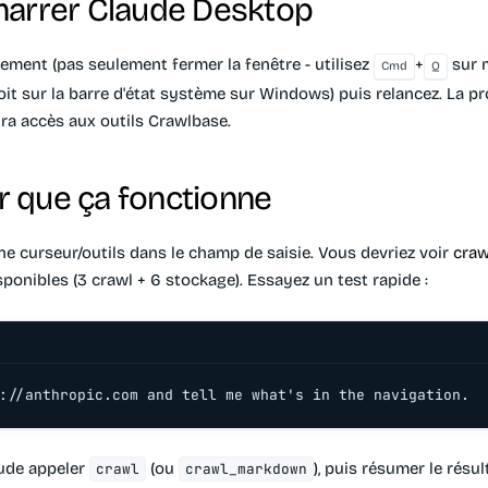
marrer Claude Desktop
ement (pas seulement fermer la fenêtre - utilisez
+
sur 
Cmd
Q
roit sur la barre d'état système sur Windows) puis relancez. La p
ra accès aux outils Crawlbase.
ier que ça fonctionne
ône curseur/outils dans le champ de saisie. Vous devriez voir
craw
sponibles (3 crawl + 6 stockage). Essayez un test rapide :
://anthropic.com and tell me what's in the navigation.
ude appeler
(ou
), puis résumer le résul
crawl
crawl_markdown