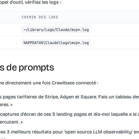
pel d'outil, vérifiez les logs :
CHEMIN DES LOGS
~/Library/Logs/Claude/mcp*.log
%APPDATA%\Claude\logs\mcp*.log
s de prompts
ne directement une fois Crawlbase connecté :
 pages tarifaires de Stripe, Adyen et Square. Fais un tableau de
ares. »
captures d'écran de ces 5 landing pages et dis-moi laquelle a le
percutant. »
les 3 meilleurs résultats pour 'open source LLM observability' 