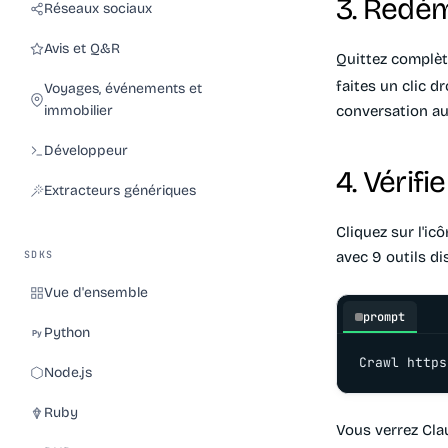
3. Redé
Réseaux sociaux
Avis et Q&R
Quittez complèt
faites un clic d
Voyages, événements et
immobilier
conversation au
Développeur
4. Vérif
Extracteurs génériques
Cliquez sur l'ic
SDKS
avec 9 outils di
Vue d'ensemble
prompt
Python
Crawl https
Node.js
Ruby
Vous verrez Cla