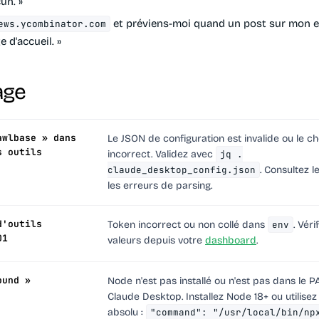
un. »
et préviens-moi quand un post sur mon e
ews.ycombinator.com
e d'accueil. »
age
awlbase » dans
Le JSON de configuration est invalide ou le c
s outils
incorrect. Validez avec
jq .
claude_desktop_config.json
. Consultez l
les erreurs de parsing.
d'outils
Token incorrect ou non collé dans
env
. Véri
01
valeurs depuis votre
dashboard
.
ound »
Node n'est pas installé ou n'est pas dans le 
Claude Desktop. Installez Node 18+ ou utilisez
absolu :
"command": "/usr/local/bin/np