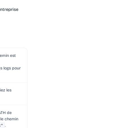
ntreprise
hemin est
es logs pour
fiez les
PATH de
 le chemin
x"
.