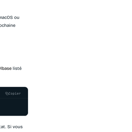
macOS ou
rochaine
lbase
listé
Copier
tat. Si vous