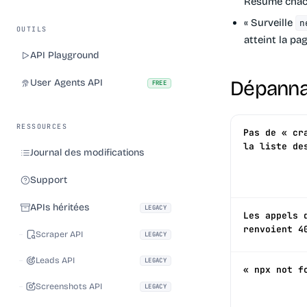
Résume chac
« Surveille
n
OUTILS
atteint la pag
API Playground
Dépann
User Agents API
FREE
RESSOURCES
Pas de « cr
la liste de
Journal des modifications
Support
APIs héritées
LEGACY
Les appels 
renvoient 4
Scraper API
LEGACY
Leads API
LEGACY
« npx not f
Screenshots API
LEGACY