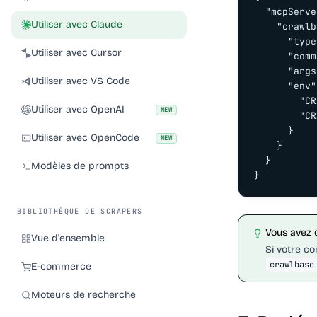
  "mcpServe
Utiliser avec Claude
    "crawlb
      "type
Utiliser avec Cursor
      "comm
      "args
Utiliser avec VS Code
      "env"
        "CR
Utiliser avec OpenAI
NEW
        "CR
      }

Utiliser avec OpenCode
NEW
    }

  }

Modèles de prompts
}
BIBLIOTHÈQUE DE SCRAPERS
Vous avez 
Vue d'ensemble
Si votre co
crawlbase
E-commerce
Moteurs de recherche