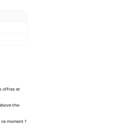
s offres et
 above-the-
en ce moment ?