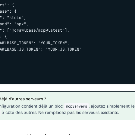
rs": {

ase": {

": "stdio",

and": "npx",

": ["@crawlbase/mcp@latest"],

: {

AWLBASE_TOKEN": "YOUR_TOKEN",

AWLBASE_JS_TOKEN": "YOUR_JS_TOKEN"

déjà d'autres serveurs ?
nfiguration contient déjà un bloc
, ajoutez simplement l'
mcpServers
à côté des autres. Ne remplacez pas les serveurs existants.