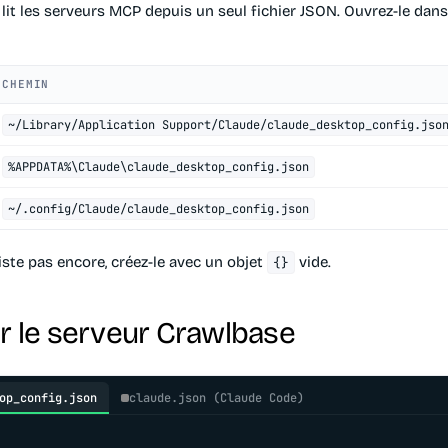
lit les serveurs MCP depuis un seul fichier JSON. Ouvrez-le dans
CHEMIN
~/Library/Application Support/Claude/claude_desktop_config.jso
%APPDATA%\Claude\claude_desktop_config.json
~/.config/Claude/claude_desktop_config.json
existe pas encore, créez-le avec un objet
vide.
{}
er le serveur Crawlbase
op_config.json
claude.json (Claude Code)