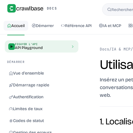
crawlbase
DOCS
Rechercher 
Rechercher
Accueil
Démarrer
Référence API
IA et MCP
ESSAYER L'API
API Playground
Docs
/
IA & MCP
/
Utilis
DÉMARRER
Vue d'ensemble
Insérez un pet
Démarrage rapide
conversations 
web.
Authentification
Limites de taux
1. Locali
Codes de statut
Gestion des erreurs