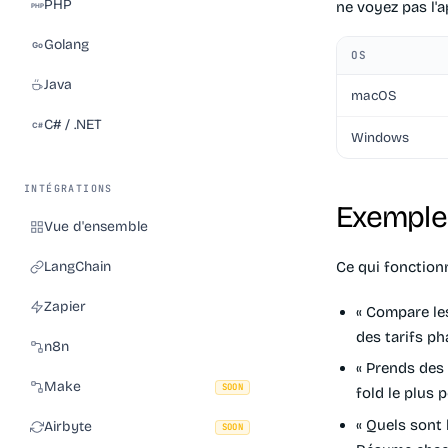
PHP
ne voyez pas l'ap
Golang
OS
Java
macOS
C# / .NET
Windows
INTÉGRATIONS
Exemple
Vue d'ensemble
LangChain
Ce qui fonction
Zapier
« Compare les
des tarifs ph
n8n
« Prends des 
Make
SOON
fold le plus 
« Quels sont 
Airbyte
SOON