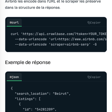
Airbnb les encode dans l'URL et le scraper les préserve
dans la structure de la réponse.
curl
Copier
curl 'https://api.crawlbase.com/?token=YOUR_TOKEN' 
  --data-urlencode 'url=https://www.airbnb.com/s/Be
  --data-urlencode 'scraper=airbnb-serp' -G
Exemple de réponse
json
Copier
{

  "search_location": "Beirut",

  "listings": [

    {

      "id": "54281209",
