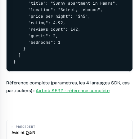
      "title": "Sunny apartment in Hamra",

      "location": "Beirut, Lebanon",

      "price_per_night": "$45",

      "rating": 4.92,

      "reviews_count": 142,

      "guests": 2,

      "bedrooms": 1

    }

  ]

}
Référence complète (paramètres, les 4 langages SDK, cas
particuliers) :
Airbnb SERP - référence complète
← PRÉCÉDENT
Avis et Q&R