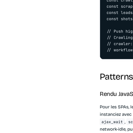
const crawl
const scrap
const leads
const shots
// Push hig
// Crawling
// crawler:
// workflow
Patterns
Rendu JavaS
Pour les SPAs, l
instanciez avec
,
ajax_wait
s
network-idle, pu