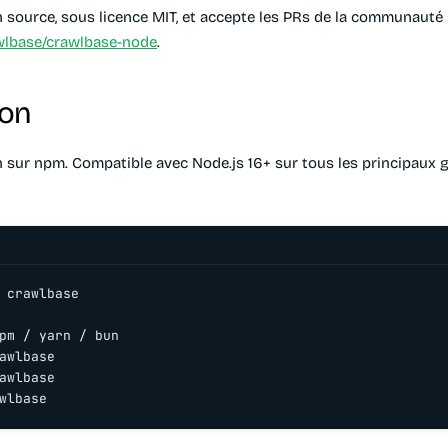
 source, sous licence MIT, et accepte les PRs de la communauté
wlbase/crawlbase-node
.
ion
n sur npm. Compatible avec Node.js 16+ sur tous les principaux 
 crawlbase

pm / yarn / bun

awlbase

awlbase

wlbase