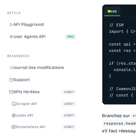
esm
OUTILS
API Playground
// ESM

import { Cr
User Agents API
FREE
const api =
const res =
RESSOURCES
if (res.sta
Journal des modifications
  console.l
}

Support
// CommonJS
APIs héritées
LEGACY
// const { 
Scraper API
LEGACY
Branchez sur
Leads API
r
LEGACY
response.head
Screenshots API
LEGACY
s'il faut réessa