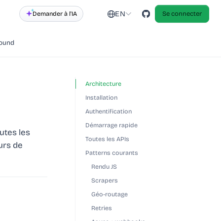
EN
Demander à l'IA
Se connecter
round
Architecture
Installation
Authentification
Démarrage rapide
utes les
Toutes les APIs
urs de
Patterns courants
Rendu JS
Scrapers
Géo-routage
Retries