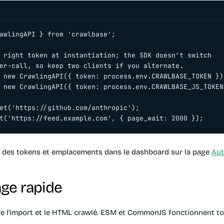
awlingAPI } from 'crawlbase';

 right token at instantiation; the SDK doesn't switch

er-call, so keep two clients if you alternate.

 new CrawlingAPI({ token: process.env.CRAWLBASE_TOKEN });
 new CrawlingAPI({ token: process.env.CRAWLBASE_JS_TOKEN 
et('https://github.com/anthropic');

t('https://feed.example.com', { page_wait: 2000 });
 des tokens et emplacements dans le dashboard sur la page
Aut
ge rapide
tre l'import et le HTML crawlé. ESM et CommonJS fonctionnent to