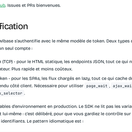
Hub
. Issues et PRs bienvenues.
fication
lbase s'authentifie avec le même modèle de token. Deux types 
un seul compte :
 (TCP)
- pour le HTML statique, les endpoints JSON, tout ce qui 
teur. Plus rapide et moins coûteux.
oken
- pour les SPAs, les flux chargés en lazy, tout ce qui cache 
endu côté client. Nécessaire pour utiliser
,
page_wait
ajax_wai
.
k_selector
iables d'environnement en production. Le SDK ne lit pas les vari
lui-même : c'est délibéré, pour que vous gardiez le contrôle sur 
dentifiants. Le pattern idiomatique est :