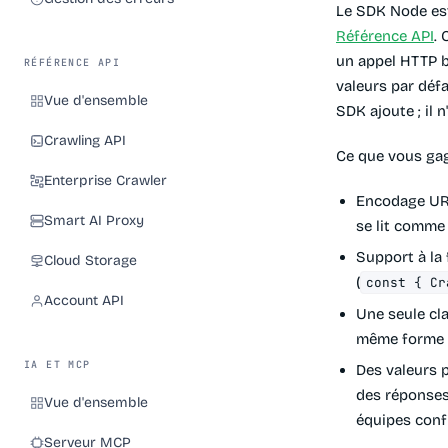
Le SDK Node es
Référence API
.
un appel HTTP b
RÉFÉRENCE API
valeurs par déf
Vue d'ensemble
SDK ajoute ; il 
Crawling API
Ce que vous gag
Enterprise Crawler
Encodage URL
Smart AI Proxy
se lit comme
Support à la 
Cloud Storage
(
const { Cr
Account API
Une seule cl
même forme d
IA ET MCP
Des valeurs 
des réponse
Vue d'ensemble
équipes confi
Serveur MCP