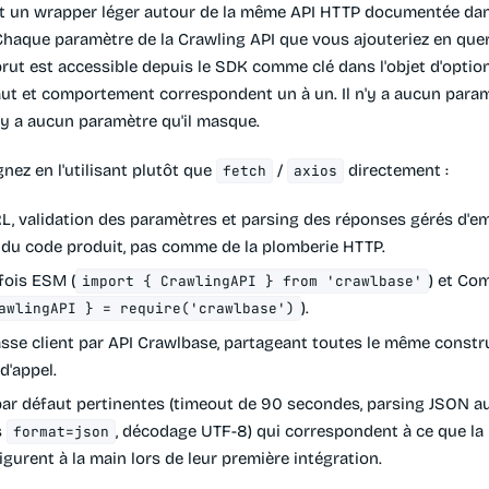
t un wrapper léger autour de la même API HTTP documentée dan
 Chaque paramètre de la Crawling API que vous ajouteriez en que
rut est accessible depuis le SDK comme clé dans l'objet d'option
aut et comportement correspondent un à un. Il n'y a aucun param
n'y a aucun paramètre qu'il masque.
nez en l'utilisant plutôt que
/
directement :
fetch
axios
, validation des paramètres et parsing des réponses gérés d'emb
 du code produit, pas comme de la plomberie HTTP.
fois ESM (
) et C
import { CrawlingAPI } from 'crawlbase'
).
awlingAPI } = require('crawlbase')
asse client par API Crawlbase, partageant toutes le même constru
'appel.
par défaut pertinentes (timeout de 90 secondes, parsing JSON 
s
, décodage UTF-8) qui correspondent à ce que la
format=json
gurent à la main lors de leur première intégration.