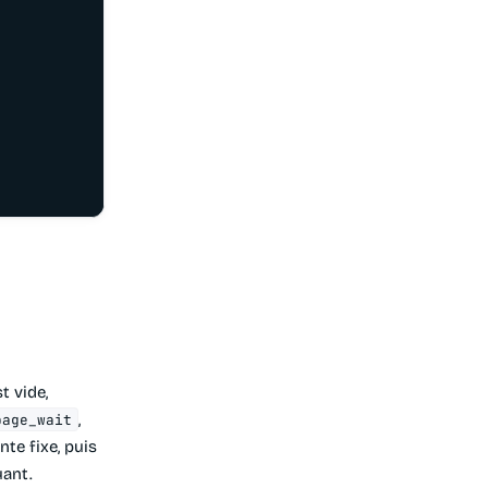
t vide,
,
page_wait
nte fixe, puis
uant.