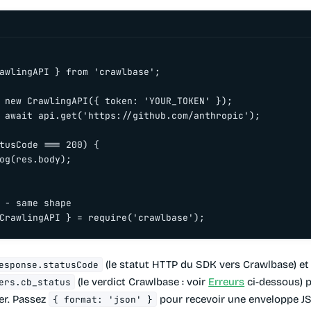
awlingAPI } from 'crawlbase';

 new CrawlingAPI({ token: 'YOUR_TOKEN' });

 await api.get('https://github.com/anthropic');

tusCode === 200) {

og(res.body);

 - same shape

CrawlingAPI } = require('crawlbase');
(le statut HTTP du SDK vers Crawlbase) et
esponse.statusCode
(le verdict Crawlbase : voir
Erreurs
ci-dessous) 
ers.cb_status
yer. Passez
pour recevoir une enveloppe JS
{ format: 'json' }