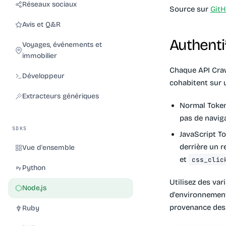
Réseaux sociaux
Source sur
Git
Avis et Q&R
Authenti
Voyages, événements et
immobilier
Chaque API Craw
Développeur
cohabitent sur 
Extracteurs génériques
Normal Token
pas de naviga
SDKS
JavaScript T
derrière un r
Vue d'ensemble
et
css_clic
Python
Utilisez des var
Node.js
d'environnement 
provenance des i
Ruby