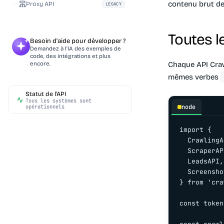
contenu brut de
Proxy API
LEGACY
Toutes l
Besoin d'aide pour développer ?
Demandez à l'IA des exemples de
code, des intégrations et plus
Chaque API Craw
encore.
mêmes verbes
Statut de l'API
Tous les systèmes sont
node
opérationnels
import {

  CrawlingA
  ScraperAP
  LeadsAPI,
  Screensho
} from 'cra
const token