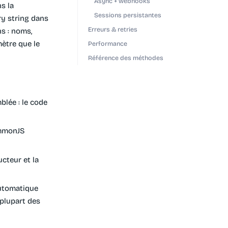
Async + webhooks
s la
Sessions persistantes
ry string dans
Erreurs & retries
s : noms,
ètre que le
Performance
Référence des méthodes
lée : le code
ommonJS
cteur et la
automatique
 plupart des