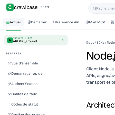
crawlbase
DOCS
Rechercher 
Rechercher
Accueil
Démarrer
Référence API
IA et MCP
ESSAYER L'API
API Playground
Docs
/
SDKs
/
Node
Node.
DÉMARRER
Vue d'ensemble
Client Node.js
Démarrage rapide
APIs, async/aw
transport et o
Authentification
Limites de taux
Architec
Codes de statut
Gestion des erreurs