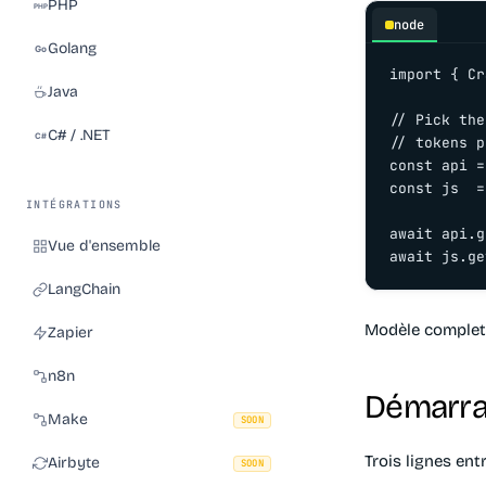
PHP
node
Golang
import { Cr
Java
// Pick the
C# / .NET
// tokens p
const api =
const js  =
INTÉGRATIONS
await api.g
Vue d'ensemble
await js.ge
LangChain
Modèle complet
Zapier
n8n
Démarra
Make
SOON
Trois lignes en
Airbyte
SOON