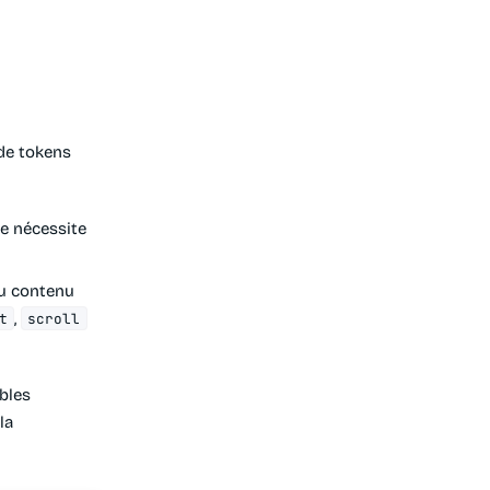
de tokens
ne nécessite
du contenu
,
t
scroll
ables
la