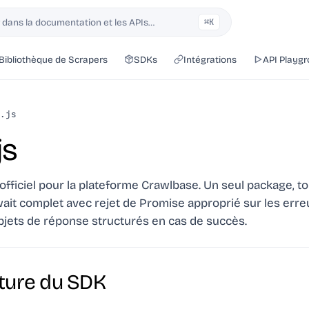
dans la documentation et les APIs…
⌘K
Bibliothèque de Scrapers
SDKs
Intégrations
API Playg
.js
js
 officiel pour la plateforme Crawlbase. Un seul package, to
ait complet avec rejet de Promise approprié sur les erre
bjets de réponse structurés en cas de succès.
ture du SDK