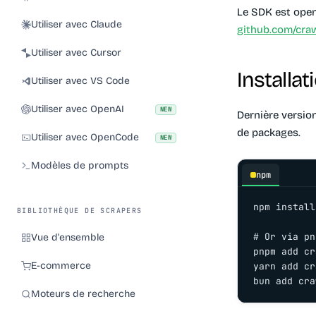
Le SDK est open
Utiliser avec Claude
github.com/cra
Utiliser avec Cursor
Installat
Utiliser avec VS Code
Utiliser avec OpenAI
NEW
Dernière versio
de packages.
Utiliser avec OpenCode
NEW
Modèles de prompts
npm
npm install
BIBLIOTHÈQUE DE SCRAPERS
# Or via pn
Vue d'ensemble
pnpm add cr
E-commerce
yarn add cr
bun add cra
Moteurs de recherche