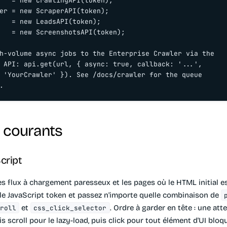
   = new CrawlingAPI(token);

er = new ScraperAPI(token);

   = new LeadsAPI(token);

   = new ScreenshotsAPI(token);

h-volume async jobs to the Enterprise Crawler via the

 API: api.get(url, { async: true, callback: '...',

 'YourCrawler' }). See /docs/crawler for the queue

.
 courants
cript
es flux à chargement paresseux et les pages où le HTML initial es
 le JavaScript token et passez n'importe quelle combinaison de
et
. Ordre à garder en tête : une atte
croll
css_click_selector
is scroll pour le lazy-load, puis click pour tout élément d'UI bloq