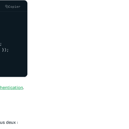
Copier


});

hentication
.
us deux :