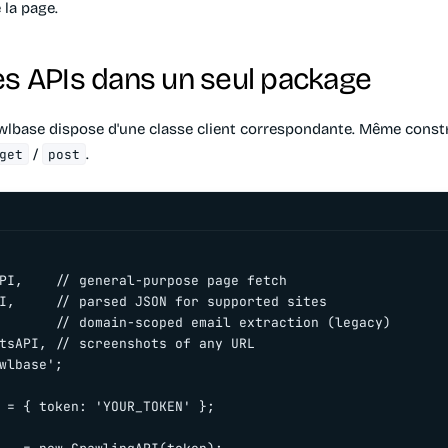
 la page.
es APIs dans un seul package
lbase dispose d'une classe client correspondante. Même constr
/
.
get
post
PI,    // general-purpose page fetch

I,     // parsed JSON for supported sites

       // domain-scoped email extraction (legacy)

tsAPI, // screenshots of any URL

wlbase';

 = { token: 'YOUR_TOKEN' };
