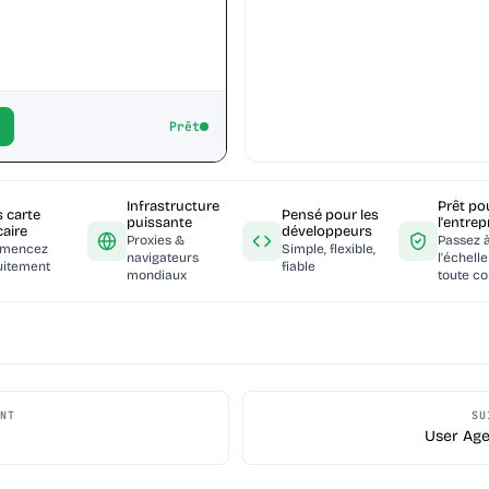
Prêt
Infrastructure
Prêt po
 carte
Pensé pour les
puissante
l'entrep
aire
développeurs
Proxies &
Passez 
mencez
Simple, flexible,
navigateurs
l'échelle
uitement
fiable
mondiaux
toute co
NT
SU
User Age