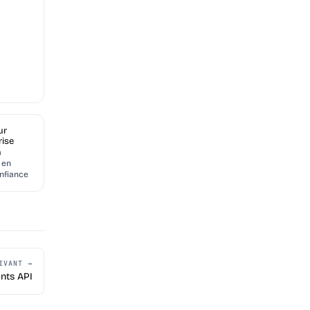
ur
rise
à
 en
nfiance
IVANT →
nts API