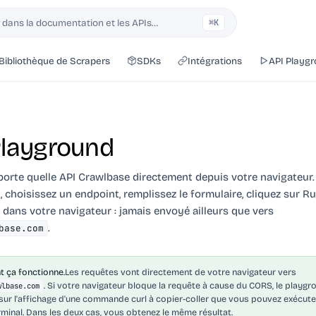
dans la documentation et les APIs…
⌘K
Bibliothèque de Scrapers
SDKs
Intégrations
API Playg
Playground
porte quelle API Crawlbase directement depuis votre navigateur.
, choisissez un endpoint, remplissez le formulaire, cliquez sur Ru
 dans votre navigateur : jamais envoyé ailleurs que vers
.
base.com
 ça fonctionne.
Les requêtes vont directement de votre navigateur vers
. Si votre navigateur bloque la requête à cause du CORS, le playgr
wlbase.com
sur l'affichage d'une commande curl à copier-coller que vous pouvez exécute
rminal. Dans les deux cas, vous obtenez le même résultat.