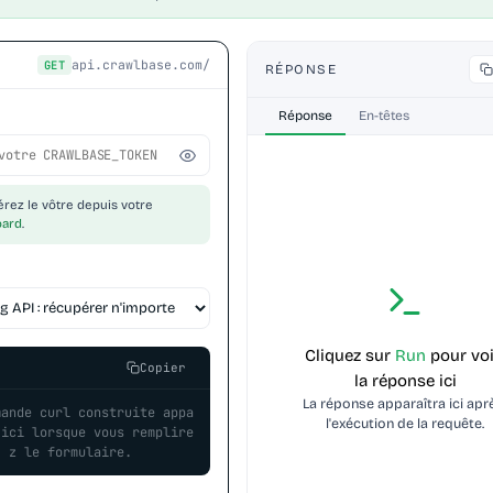
api.crawlbase.com/
E
GET
RÉPONSE
Réponse
En-têtes
rez le vôtre depuis votre
oard
.
Cliquez sur 
Run
 pour voi
Copier
la réponse ici
La réponse apparaîtra ici aprè
mande curl construite appa
l'exécution de la requête.
 ici lorsque vous remplire
z le formulaire.