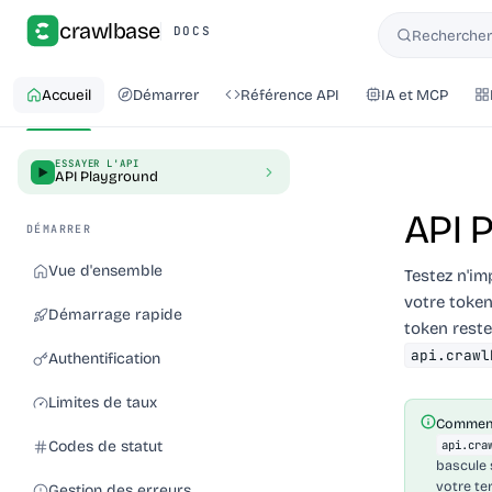
crawlbase
DOCS
Rechercher 
Rechercher
Accueil
Démarrer
Référence API
IA et MCP
ESSAYER L'API
API Playground
API 
DÉMARRER
Vue d'ensemble
Testez n'im
votre token
Démarrage rapide
token reste
api.crawl
Authentification
Limites de taux
Comment
Codes de statut
api.cra
bascule 
votre te
Gestion des erreurs