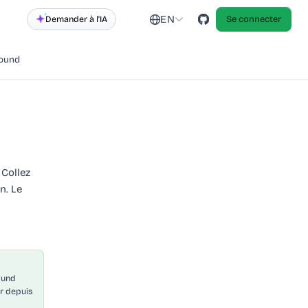
EN
Demander à l'IA
Se connecter
round
 Collez
n. Le
ound
r depuis