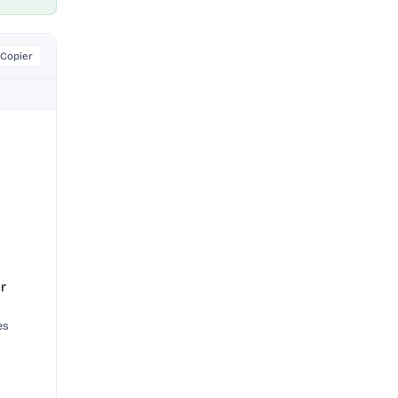
Copier
r 
s 