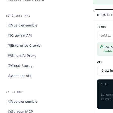
REQUÊT
RÉFÉRENCE API
Vue d'ensemble
Token
Crawling API
Enterprise Crawler
Récupé
dashb
Smart AI Proxy
API
Cloud Storage
Account API
CURL
IA ET MCP
La com
raîtra
Vue d'ensemble
Serveur MCP