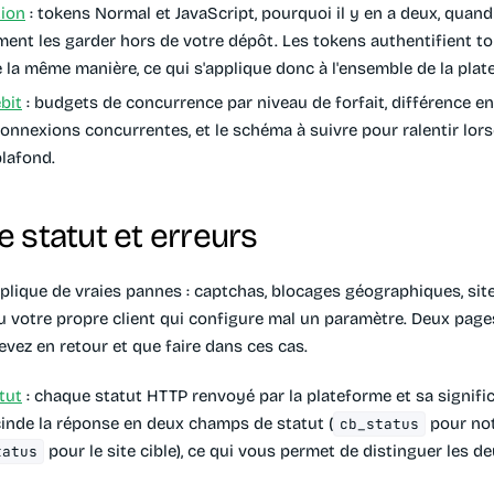
tion
: tokens Normal et JavaScript, pourquoi il y en a deux, quand 
ent les garder hors de votre dépôt. Les tokens authentifient to
la même manière, ce qui s'applique donc à l'ensemble de la plat
bit
: budgets de concurrence par niveau de forfait, différence en
connexions concurrentes, et le schéma à suivre pour ralentir lor
plafond.
 statut et erreurs
mplique de vraies pannes : captchas, blocages géographiques, site
ou votre propre client qui configure mal un paramètre. Deux page
vez en retour et que faire dans ces cas.
tut
: chaque statut HTTP renvoyé par la plateforme et sa signific
inde la réponse en deux champs de statut (
pour not
cb_status
pour le site cible), ce qui vous permet de distinguer les 
tatus