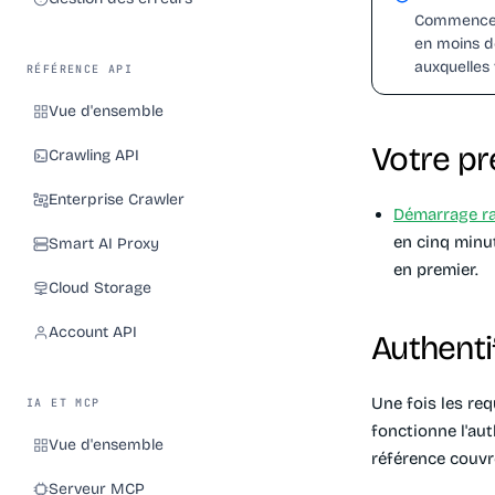
Commencez
en moins d
auxquelles
RÉFÉRENCE API
Vue d'ensemble
Votre pr
Crawling API
Enterprise Crawler
Démarrage r
en cinq minut
Smart AI Proxy
en premier.
Cloud Storage
Account API
Authentif
Une fois les re
IA ET MCP
fonctionne l'aut
Vue d'ensemble
référence couvr
Serveur MCP