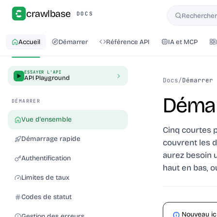
crawlbase
DOCS
Rechercher 
Rechercher
Accueil
Démarrer
Référence API
IA et MCP
ESSAYER L'API
API Playground
Docs
/
Démarrer
Démar
DÉMARRER
Vue d'ensemble
Cinq courtes p
Démarrage rapide
couvrent les d
aurez besoin u
Authentification
haut en bas, o
Limites de taux
Codes de statut
Nouveau ici
Gestion des erreurs