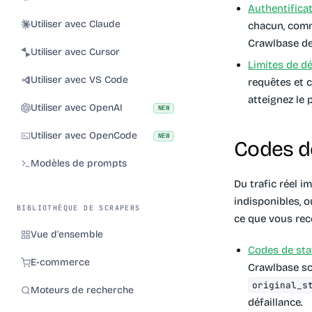
Authentifica
Utiliser avec Claude
chacun, comm
Crawlbase de 
Utiliser avec Cursor
Limites de dé
Utiliser avec VS Code
requêtes et 
atteignez le 
Utiliser avec OpenAI
NEW
Utiliser avec OpenCode
NEW
Codes de
Modèles de prompts
Du trafic réel i
indisponibles, 
BIBLIOTHÈQUE DE SCRAPERS
ce que vous rece
Vue d'ensemble
Codes de sta
E-commerce
Crawlbase sc
original_s
Moteurs de recherche
défaillance.