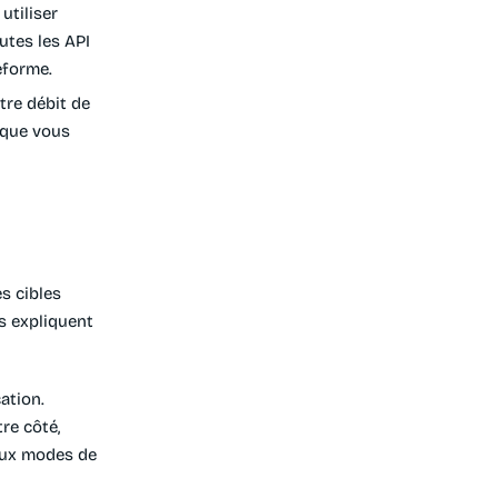
utiliser
utes les API
eforme.
tre débit de
sque vous
s cibles
s expliquent
ation.
re côté,
deux modes de