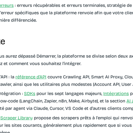
erreurs
: erreurs récupérables et erreurs terminales, stratégie de 
erreur spécifiques que la plateforme renvoie afin que votre clie
nière différenciée.
te
us aurez dépassé Démarrer, la plateforme se divise selon deux ax
z et comment vous souhaitez l'intégrer.
'API
: la
référence d'API
couvre Crawling API, Smart AI Proxy, Clo
awler, ainsi que les utilitaires plus modestes (Account API, User 
ntégration
:
SDKs
pour les sept langages majeurs,
Intégrations
p
ow-code (LangChain, Zapier, n8n, Make, Airbyte), et la section
AI
té par agent via Claude, Cursor, VS Code et d'autres clients com
a
Scraper Library
propose des scrapers prêts à l'emploi qui renv
r les sites courants, généralement plus rapidement que si vous 
même.