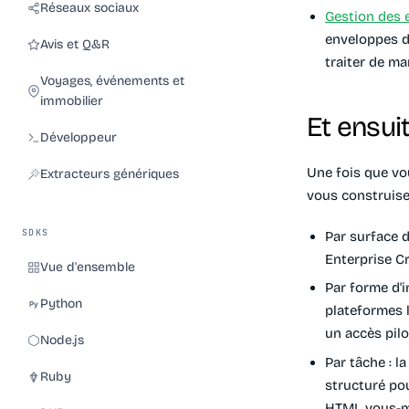
Réseaux sociaux
Gestion des 
enveloppes d'
Avis et Q&R
traiter de ma
Voyages, événements et
immobilier
Et ensui
Développeur
Une fois que vo
Extracteurs génériques
vous construise
SDKS
Par surface d
Enterprise Cr
Vue d'ensemble
Par forme d'i
Python
plateformes l
un accès pilo
Node.js
Par tâche
: l
Ruby
structuré pou
HTML vous-