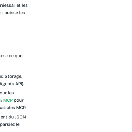
réessai, et les
nt puisse les
es : ce que
ud Storage,
Agents API).
our les
 & MCP
pour
patibles MCP.
oient du JSON
parsiez le