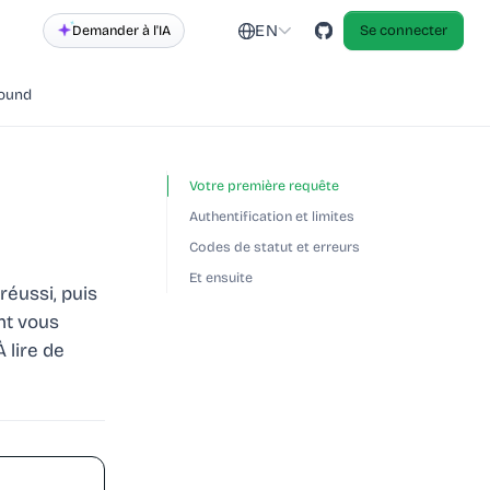
EN
Demander à l'IA
Se connecter
round
Votre première requête
Authentification et limites
Codes de statut et erreurs
Et ensuite
réussi, puis
ont vous
 lire de