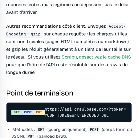
réponses lentes mais légitimes ne dépassent pas le délai
avant d'arriver.
Autres recommandations côté client.
Envoyez
Accept-
sur chaque requête : les charges utiles
Encoding: gzip
sont non triviales (pages HTML complètes ou markdown)
et gzip les réduit généralement à un tiers de leur taille sur
le réseau. Si vous utilisez
Scrapy
,
désactivez le cache DNS
pour que l'hôte de l'API reste résoluble sur des crawls de
longue durée.
Point de terminaison
https://api.crawlbase.com/?token=
GET
POST
PUT
YOUR_TOKEN&url=ENCODED_URL
Méthodes :
(query uniquement),
(corps form ou
GET
POST
JSON),
(payload brut).
PUT