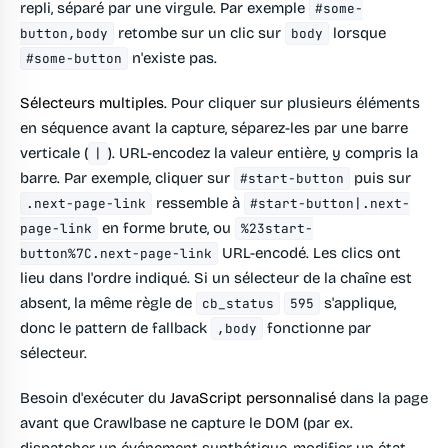
repli, séparé par une virgule. Par exemple
#some-
retombe sur un clic sur
lorsque
button,body
body
n'existe pas.
#some-button
Sélecteurs multiples.
Pour cliquer sur plusieurs éléments
en séquence avant la capture, séparez-les par une barre
verticale (
). URL-encodez la valeur entière, y compris la
|
barre. Par exemple, cliquer sur
puis sur
#start-button
ressemble à
.next-page-link
#start-button|.next-
en forme brute, ou
page-link
%23start-
URL-encodé. Les clics ont
button%7C.next-page-link
lieu dans l'ordre indiqué. Si un sélecteur de la chaîne est
absent, la même règle de
s'applique,
cb_status
595
donc le pattern de fallback
fonctionne par
,body
sélecteur.
Besoin d'exécuter du
JavaScript personnalisé
dans la page
avant que Crawlbase ne capture le DOM (par ex.