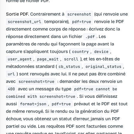
forme de fichier PDF.
Sortie PDF.
Contrairement à
(qui renvoie une
screenshot
temporaire),
renvoie le PDF
screenshot_url
pdf=true
directement comme corps de réponse : écrivez donc la
réponse directement dans un fichier
. Les
.pdf
paramètres de rendu qui façonnent la page avant la
capture s'appliquent toujours (
,
,
country
device
,
,
), et les en-têtes de
user_agent
page_wait
scroll
métadonnées standard (
,
,
cb_status
original_status
) sont renvoyés avec lui. Il ne peut pas être combiné
url
avec
: demander les deux renvoie un
screenshot=true
avec un message du type
400
pdf=true cannot be
. Si vous définissez
combined with screenshot=true
aussi
,
prévaut et le PDF est tout
format=json
pdf=true
de même renvoyé. Si le rendu ou la génération du PDF
échoue, vous obtenez un statut d'erreur, jamais un PDF
partiel ou vide. Les requêtes PDF sont facturées comme
une requête rendue en JavaScript, car elles partagent le