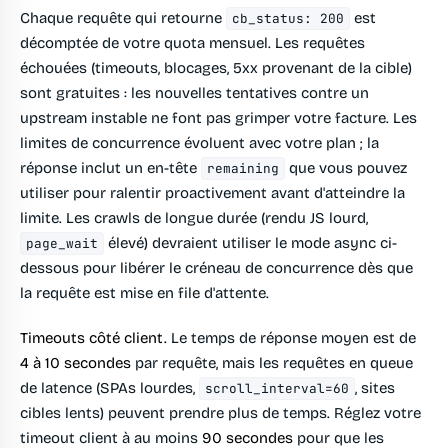
Chaque requête qui retourne
est
cb_status: 200
décomptée de votre quota mensuel. Les requêtes
échouées (timeouts, blocages, 5xx provenant de la cible)
sont gratuites : les nouvelles tentatives contre un
upstream instable ne font pas grimper votre facture. Les
limites de concurrence évoluent avec votre plan ; la
réponse inclut un en-tête
que vous pouvez
remaining
utiliser pour ralentir proactivement avant d'atteindre la
limite. Les crawls de longue durée (rendu JS lourd,
élevé) devraient utiliser le mode async ci-
page_wait
dessous pour libérer le créneau de concurrence dès que
la requête est mise en file d'attente.
Timeouts côté client.
Le temps de réponse moyen est de
4 à 10 secondes
par requête, mais les requêtes en queue
de latence (SPAs lourdes,
, sites
scroll_interval=60
cibles lents) peuvent prendre plus de temps. Réglez votre
timeout client à au moins
90 secondes
pour que les