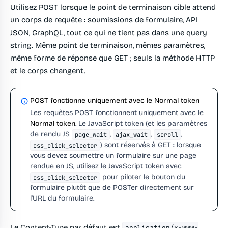
Utilisez POST lorsque le point de terminaison cible attend
un corps de requête : soumissions de formulaire, API
JSON, GraphQL, tout ce qui ne tient pas dans une query
string. Même point de terminaison, mêmes paramètres,
même forme de réponse que GET ; seuls la méthode HTTP
et le corps changent.
POST fonctionne uniquement avec le Normal token
Les requêtes POST fonctionnent uniquement avec le
Normal token
. Le JavaScript token (et les paramètres
de rendu JS
,
,
,
page_wait
ajax_wait
scroll
) sont réservés à GET : lorsque
css_click_selector
vous devez soumettre un formulaire sur une page
rendue en JS, utilisez le JavaScript token avec
pour piloter le bouton du
css_click_selector
formulaire plutôt que de POSTer directement sur
l'URL du formulaire.
Le Content-Type par défaut est
application/x-www-