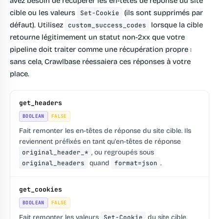
avez besoin de récupérer les en-têtes de réponse du site
cible ou les valeurs
(ils sont supprimés par
Set-Cookie
défaut). Utilisez
lorsque la cible
custom_success_codes
retourne légitimement un statut non-2xx que votre
pipeline doit traiter comme une récupération propre :
sans cela, Crawlbase réessaiera ces réponses à votre
place.
get_headers
BOOLEAN
FALSE
Fait remonter les en-têtes de réponse du site cible. Ils
reviennent préfixés en tant qu'en-têtes de réponse
original_header_*
, ou regroupés sous
original_headers
quand
format=json
.
get_cookies
BOOLEAN
FALSE
Fait remonter les valeurs
Set-Cookie
du site cible.