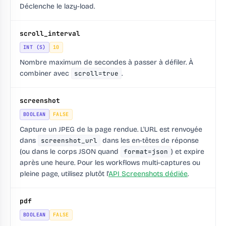
Déclenche le lazy-load.
scroll_interval
INT (S)
10
Nombre maximum de secondes à passer à défiler. À
combiner avec
scroll=true
.
screenshot
BOOLEAN
FALSE
Capture un JPEG de la page rendue. L'URL est renvoyée
dans
screenshot_url
dans les en-têtes de réponse
(ou dans le corps JSON quand
format=json
) et expire
après une heure. Pour les workflows multi-captures ou
pleine page, utilisez plutôt l'
API Screenshots dédiée
.
pdf
BOOLEAN
FALSE