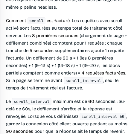
même pipeline headless.
Comment
est facturé.
Les requêtes avec scroll
scroll
activé sont facturées au temps total de traitement côté
serveur. Les
8 premières secondes
(chargement de page +
défilement combinés) comptent pour 1 requête ; chaque
tranche de
5 secondes
supplémentaires ajoute 1 requête
facturée. Un défilement de 20 s = 1 (les 8 premières
secondes) + 1 (9–13 s) + 1 (14–18 s) + 1 (19–20 s, les blocs
partiels comptent comme entiers) =
4 requêtes facturées
.
Si la page se termine avant
, seul le
scroll_interval
temps de traitement réel est facturé.
Le
maximum est de
60
secondes : au-
scroll_interval
delà de 60s, le défilement s'arrête et la réponse est
renvoyée. Lorsque vous définissez
,
scroll_interval=60
gardez la connexion côté client ouverte pendant au moins
90 secondes
pour que la réponse ait le temps de revenir.