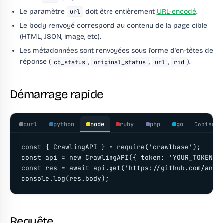
Le paramètre
doit être entièrement
URL-encodé
.
url
Le body renvoyé correspond au contenu de la page cible
(HTML, JSON, image, etc).
Les métadonnées sont renvoyées sous forme d'en-têtes de
réponse (
,
,
,
).
cb_status
original_status
url
rid
Démarrage rapide
curl
python
node
ruby
php
go
Copier
const { CrawlingAPI } = require('crawlbase');

const api = new CrawlingAPI({ token: 'YOUR_TOKEN' }
const res = await api.get('https://github.com/anthr
console.log(res.body);
Requête