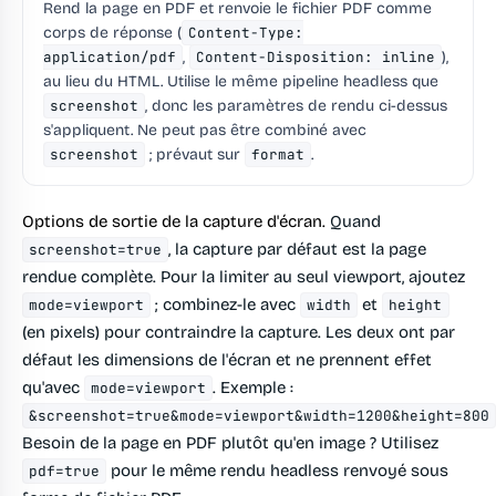
Rend la page en PDF et renvoie le
fichier PDF comme
corps de réponse
(
Content-Type:
application/pdf
,
Content-Disposition: inline
),
au lieu du HTML. Utilise le même pipeline headless que
screenshot
, donc les paramètres de rendu ci-dessus
s'appliquent. Ne peut pas être combiné avec
screenshot
; prévaut sur
format
.
Options de sortie de la capture d'écran.
Quand
, la capture par défaut est la page
screenshot=true
rendue complète. Pour la limiter au seul viewport, ajoutez
; combinez-le avec
et
mode=viewport
width
height
(en pixels) pour contraindre la capture. Les deux ont par
défaut les dimensions de l'écran et ne prennent effet
qu'avec
. Exemple :
mode=viewport
&screenshot=true&mode=viewport&width=1200&height=800
Besoin de la page en PDF plutôt qu'en image ? Utilisez
pour le même rendu headless renvoyé sous
pdf=true