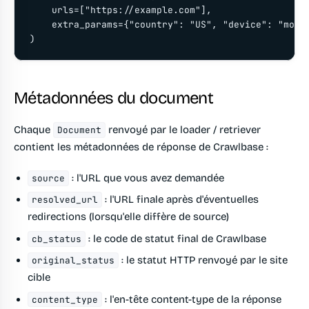
    urls=["https://example.com"],

    extra_params={"country": "US", "device": "mobil
)
Métadonnées du document
Chaque
renvoyé par le loader / retriever
Document
contient les métadonnées de réponse de Crawlbase :
: l'URL que vous avez demandée
source
: l'URL finale après d'éventuelles
resolved_url
redirections (lorsqu'elle diffère de source)
: le code de statut final de Crawlbase
cb_status
: le statut HTTP renvoyé par le site
original_status
cible
: l'en-tête content-type de la réponse
content_type