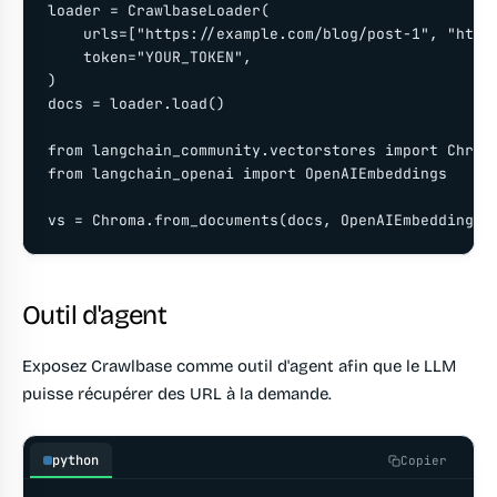
loader = CrawlbaseLoader(

    urls=["https://example.com/blog/post-1", "https
    token="YOUR_TOKEN",

)

docs = loader.load()

from langchain_community.vectorstores import Chroma
from langchain_openai import OpenAIEmbeddings

vs = Chroma.from_documents(docs, OpenAIEmbeddings(
Outil d'agent
Exposez Crawlbase comme outil d'agent afin que le LLM
puisse récupérer des URL à la demande.
python
Copier