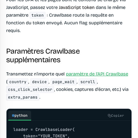
JavaScript, passez votre
JavaScript token
dans le même
paramètre
: Crawlbase route la requête en
token
fonction du token envoyé. Aucun flag supplémentaire
requis.
Paramètres Crawlbase
supplémentaires
Transmettez n'importe quel
paramètre de l'API Crawlbase
(
,
,
,
,
country
device
page_wait
scroll
, cookies, captures d'écran, etc.) via
css_click_selector
.
extra_params
python
Copier
loader = CrawlbaseLoader(

    token="YOUR_TOKEN",
