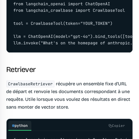
from langchain_openai import ChatOpenAI

from langchain_crawlbase import CrawlbaseTool

tool = CrawlbaseTool(token="YOUR_TOKEN")

llm = ChatOpenAI(model="gpt-4o").bind_tools([tool])
llm.invoke("What's on the homepage of anthropic.co
Retriever
récupère un ensemble fixe d'URL
CrawlbaseRetriever
de départ et renvoie les documents correspondant à une
requête. Utile lorsque vous voulez des résultats en direct
sans monter de vector store.
python
Copier