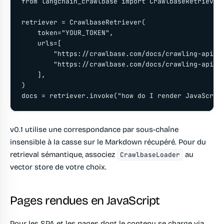
from langchain_crawlbase import CrawlbaseRetriever

retriever = CrawlbaseRetriever(

    token="YOUR_TOKEN",

    urls=[

        "https://crawlbase.com/docs/crawling-api",

        "https://crawlbase.com/docs/crawling-api#pa
    ],

)

docs = retriever.invoke("how do I render JavaScrip
v0.1 utilise une correspondance par sous-chaîne
insensible à la casse sur le Markdown récupéré. Pour du
retrieval sémantique, associez
au
CrawlbaseLoader
vector store de votre choix.
Pages rendues en JavaScript
Pour les SPA et les pages dont le contenu se charge via