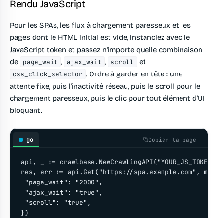
Rendu JavaScript
Pour les SPAs, les flux à chargement paresseux et les
pages dont le HTML initial est vide, instanciez avec le
JavaScript token et passez n'importe quelle combinaison
de
,
,
et
page_wait
ajax_wait
scroll
. Ordre à garder en tête : une
css_click_selector
attente fixe, puis l'inactivité réseau, puis le scroll pour le
chargement paresseux, puis le clic pour tout élément d'UI
bloquant.
go
Copier la page
api, _ := crawlbase.NewCrawlingAPI("YOUR_JS_TOKEN")
res, err := api.Get("https://spa.example.com", map[
 "page_wait": "2000",

 "ajax_wait": "true",

 "scroll": "true",
