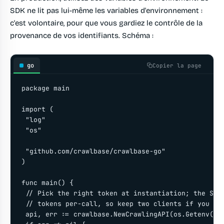
SDK ne lit pas lui-même les variables d'environnement :
c'est volontaire, pour que vous gardiez le contrôle de la
provenance de vos identifiants. Schéma :
go
Copier la page
package main

import (

 "log"

 "os"

 "github.com/crawlbase/crawlbase-go"

)

func main() {

 // Pick the right token at instantiation; the SDK 
 // tokens per-call, so keep two clients if you alt
 api, err := crawlbase.NewCrawlingAPI(os.Getenv("CR