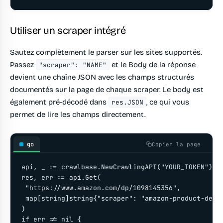
Utiliser un scraper intégré
Sautez complètement le parser sur les sites supportés.
Passez
et le Body de la réponse
"scraper": "NAME"
devient une chaîne JSON avec les champs structurés
documentés sur la page de chaque scraper. Le body est
également pré-décodé dans
, ce qui vous
res.JSON
permet de lire les champs directement.
go
Copier la page
api, _ := crawlbase.NewCrawlingAPI("YOUR_TOKEN")

res, err := api.Get(

 "https://www.amazon.com/dp/1098145356",

 map[string]string{"scraper": "amazon-product-detai
)

if err != nil {
