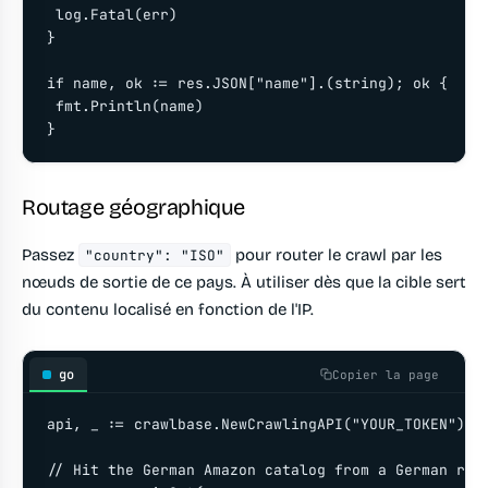
 log.Fatal(err)

}

if name, ok := res.JSON["name"].(string); ok {

 fmt.Println(name)

Routage géographique
Passez
pour router le crawl par les
"country": "ISO"
nœuds de sortie de ce pays. À utiliser dès que la cible sert
du contenu localisé en fonction de l'IP.
go
Copier la page
api, _ := crawlbase.NewCrawlingAPI("YOUR_TOKEN")

// Hit the German Amazon catalog from a German resi