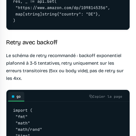
res, _ := api.Get(

 "https://www.amazon.com/dp/1098145356",

 map[string]string{"country": "DE"},

Retry avec backoff
Le schéma de retry recommandé : backoff exponentiel
plafonné à 3-5 tentatives, retry uniquement sur les
erreurs transitoires (5xx ou body vide), pas de retry sur
les 4xx.
go
Copier la page
import (

 "fmt"

 "math"

 "math/rand"

 "time"
