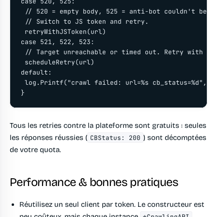
case 520, 525:

 // 520 = empty body, 525 = anti-bot couldn't be so
 // Switch to JS token and retry.

 retryWithJSToken(url)

case 521, 522, 523:

 // Target unreachable or timed out. Retry with bac
 scheduleRetry(url)

default:

 log.Printf("crawl failed: url=%s cb_status=%d", ur
Tous les retries contre la plateforme sont gratuits : seules
les réponses réussies (
) sont décomptées
CBStatus: 200
de votre quota.
Performance & bonnes pratiques
Réutilisez un seul client par token.
Le constructeur est
peu coûteux, mais chaque instance
*CrawlingAPI