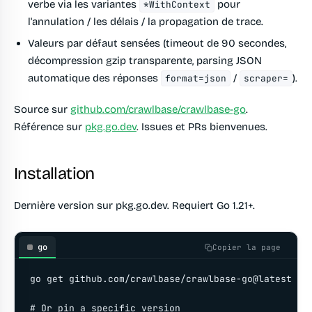
verbe via les variantes
pour
*WithContext
l'annulation / les délais / la propagation de trace.
Valeurs par défaut sensées (timeout de 90 secondes,
décompression gzip transparente, parsing JSON
automatique des réponses
/
).
format=json
scraper=
Source sur
github.com/crawlbase/crawlbase-go
.
Référence sur
pkg.go.dev
. Issues et PRs bienvenues.
Installation
Dernière version sur pkg.go.dev. Requiert Go 1.21+.
go
Copier la page
go get github.com/crawlbase/crawlbase-go@latest

# Or pin a specific version
