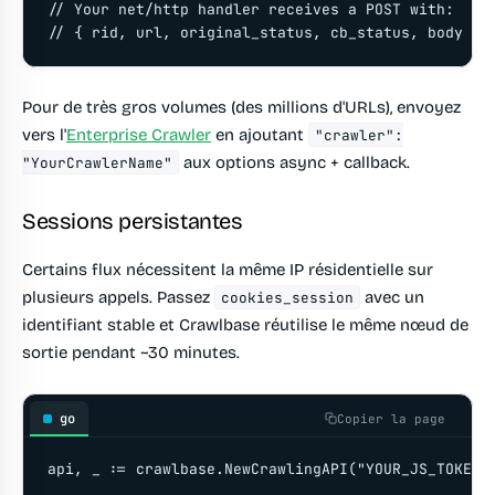
// Your net/http handler receives a POST with:

Pour de très gros volumes (des millions d'URLs), envoyez
vers l'
Enterprise Crawler
en ajoutant
"crawler":
aux options async + callback.
"YourCrawlerName"
Sessions persistantes
Certains flux nécessitent la même IP résidentielle sur
plusieurs appels. Passez
avec un
cookies_session
identifiant stable et Crawlbase réutilise le même nœud de
sortie pendant ~30 minutes.
go
Copier la page
api, _ := crawlbase.NewCrawlingAPI("YOUR_JS_TOKEN")