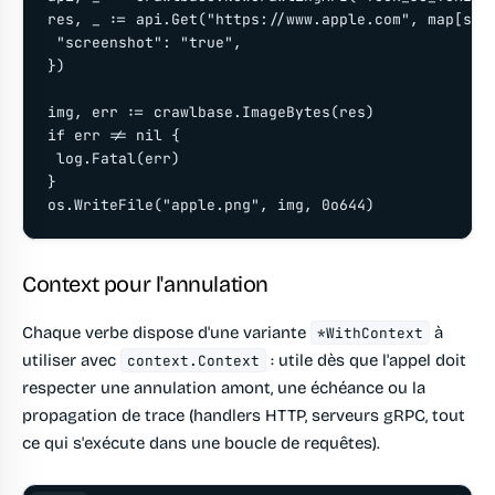
res, _ := api.Get("https://www.apple.com", map[stri
 "screenshot": "true",

})

img, err := crawlbase.ImageBytes(res)

if err != nil {

 log.Fatal(err)

}

Context pour l'annulation
Chaque verbe dispose d'une variante
à
*WithContext
utiliser avec
: utile dès que l'appel doit
context.Context
respecter une annulation amont, une échéance ou la
propagation de trace (handlers HTTP, serveurs gRPC, tout
ce qui s'exécute dans une boucle de requêtes).