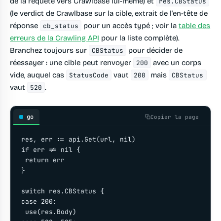
de la requête vers Crawlbase lui-même) et
res.CBStatus
(le verdict de Crawlbase sur la cible, extrait de l'en-tête de
réponse
pour un accès typé ; voir la
table des
cb_status
erreurs de la Crawling API
pour la liste complète).
Branchez toujours sur
pour décider de
CBStatus
réessayer : une cible peut renvoyer
avec un corps
200
vide, auquel cas
vaut
mais
StatusCode
200
CBStatus
vaut
.
520
go
Copier la page
res, err := api.Get(url, nil)

if err != nil {

 return err

}

switch res.CBStatus {

case 200:

 use(res.Body)
