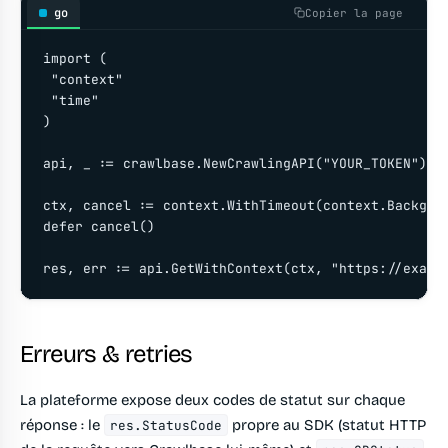
go
Copier la page
import (

 "context"

 "time"

)

api, _ := crawlbase.NewCrawlingAPI("YOUR_TOKEN")

ctx, cancel := context.WithTimeout(context.Backgrou
defer cancel()

Erreurs & retries
La plateforme expose deux codes de statut sur chaque
réponse : le
propre au SDK (statut HTTP
res.StatusCode