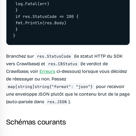
 log.Fatal(err)

 }

 if res.StatusCode == 200 {

 fmt.Println(res.Body)

 }

Branchez sur
(le statut HTTP du SDK
res.StatusCode
vers Crawlbase) et
(le verdict de
res.CBStatus
Crawlbase, voir
Erreurs
ci-dessous) lorsque vous décidez
de réessayer ou non. Passez
pour recevoir
map[string]string{"format": "json"}
une enveloppe JSON plutôt que le contenu brut de la page
(auto-parsée dans
).
res.JSON
Schémas courants