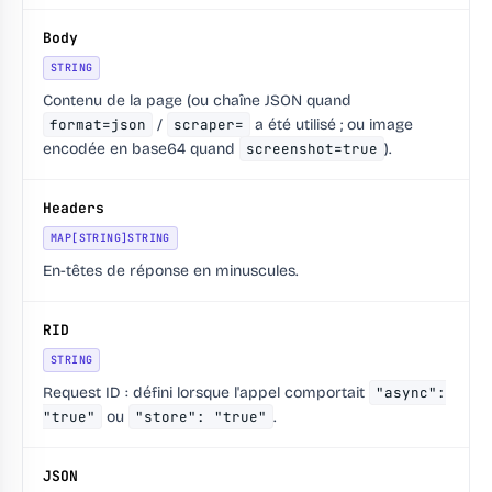
Body
STRING
Contenu de la page (ou chaîne JSON quand
format=json
/
scraper=
a été utilisé ; ou image
encodée en base64 quand
screenshot=true
).
Headers
MAP[STRING]STRING
En-têtes de réponse en minuscules.
RID
STRING
Request ID : défini lorsque l'appel comportait
"async":
"true"
ou
"store": "true"
.
JSON