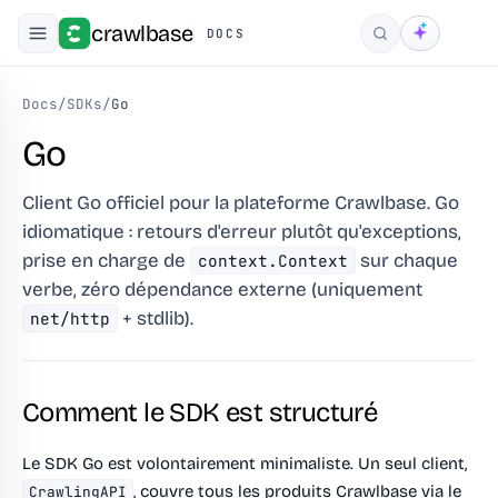
crawlbase
DOCS
Rechercher
Docs
/
SDKs
/
Go
Go
Client Go officiel pour la plateforme Crawlbase. Go
idiomatique : retours d'erreur plutôt qu'exceptions,
prise en charge de
sur chaque
context.Context
verbe, zéro dépendance externe (uniquement
+ stdlib).
net/http
Comment le SDK est structuré
Le SDK Go est volontairement minimaliste. Un seul client,
, couvre tous les produits Crawlbase via le
CrawlingAPI