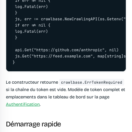
 if err != nil {

 log.Fatal(err)

 }

 js, err := crawlbase.NewCrawlingAPI(os.Getenv("CRA
 if err != nil {

 log.Fatal(err)

 }

 api.Get("https://github.com/anthropic", nil)

 js.Get("https://feed.example.com", map[string]stri
Le constructeur retourne
crawlbase.ErrTokenRequired
si la chaîne du token est vide. Modèle de token complet et
emplacements dans le tableau de bord sur la page
Authentification
.
Démarrage rapide