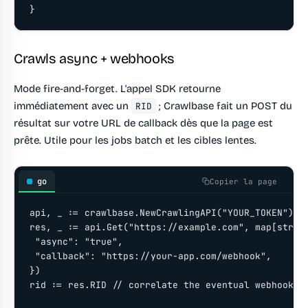
Crawls async + webhooks
Mode fire-and-forget. L'appel SDK retourne
immédiatement avec un
; Crawlbase fait un POST du
RID
résultat sur votre URL de callback dès que la page est
prête. Utile pour les jobs batch et les cibles lentes.
go
Copier la page
api, _ := crawlbase.NewCrawlingAPI("YOUR_TOKEN")

res, _ := api.Get("https://example.com", map[string
 "async": "true",

 "callback": "https://your-app.com/webhook",

})

rid := res.RID // correlate the eventual webhook de