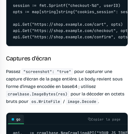
session := fmt.Sprintf("checkout-%d", userID)

opts := map[string]string{"cookies_session": sessio
api.Get("https://shop.example.com/cart", opts)

api.Get("https://shop.example.com/checkout", opts)

Captures d'écran
Passez
pour capturer une
"screenshot": "true"
capture d'écran de la page entière. Le body revient sous
forme d'image encodée en base64 ; utilisez
pour la décoder en octets
crawlbase.ImageBytes(res)
bruts pour
/
.
os.WriteFile
image.Decode
go
Copier la page
api, _ := crawlbase.NewCrawlingAPI("YOUR_JS_TOKEN")