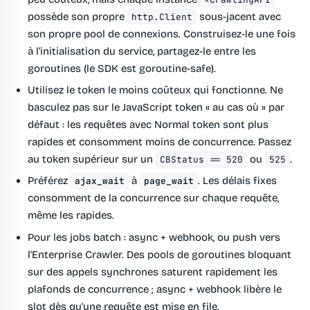
possède son propre
sous-jacent avec
http.Client
son propre pool de connexions. Construisez-le une fois
à l'initialisation du service, partagez-le entre les
goroutines (le SDK est goroutine-safe).
Utilisez le token le moins coûteux qui fonctionne.
Ne
basculez pas sur le JavaScript token « au cas où » par
défaut : les requêtes avec Normal token sont plus
rapides et consomment moins de concurrence. Passez
au token supérieur sur un
ou
.
CBStatus == 520
525
Préférez
à
.
Les délais fixes
ajax_wait
page_wait
consomment de la concurrence sur chaque requête,
même les rapides.
Pour les jobs batch : async + webhook, ou push vers
l'Enterprise Crawler.
Des pools de goroutines bloquant
sur des appels synchrones saturent rapidement les
plafonds de concurrence ; async + webhook libère le
slot dès qu'une requête est mise en file.