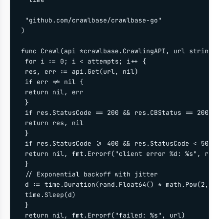
 "github.com/crawlbase/crawlbase-go"

)

func Crawl(api *crawlbase.CrawlingAPI, url string, 
 for i := 0; i < attempts; i++ {

 res, err := api.Get(url, nil)

 if err != nil {

 return nil, err

 }

 if res.StatusCode == 200 && res.CBStatus == 200 {

 return res, nil

 }

 if res.StatusCode >= 400 && res.StatusCode < 500 {
 return nil, fmt.Errorf("client error %d: %s", res.
 }

 // Exponential backoff with jitter

 d := time.Duration(rand.Float64() * math.Pow(2, fl
 time.Sleep(d)

 }

 return nil, fmt.Errorf("failed: %s", url)
