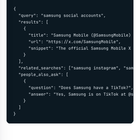
{

  "query": "samsung social accounts",

  "results": [

    {

      "title": "Samsung Mobile (@SamsungMobile) / X
      "url": "https://x.com/SamsungMobile",

      "snippet": "The official Samsung Mobile X acc
    }

  ],

  "related_searches": ["samsung instagram", "samsun
  "people_also_ask": [

    {

      "question": "Does Samsung have a TikTok?",

      "answer": "Yes, Samsung is on TikTok at @sams
    }

  ]

}