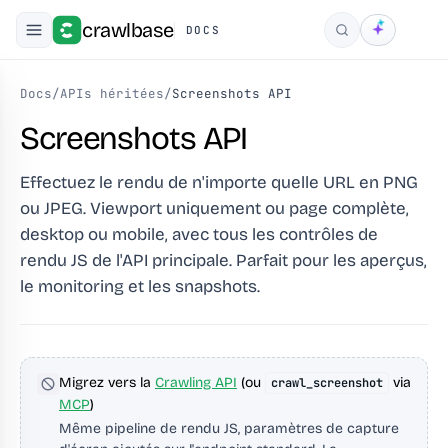
crawlbase
DOCS
Rechercher
Docs
/
APIs héritées
/
Screenshots API
Screenshots API
Effectuez le rendu de n'importe quelle URL en PNG
ou JPEG. Viewport uniquement ou page complète,
desktop ou mobile, avec tous les contrôles de
rendu JS de l'API principale. Parfait pour les aperçus,
le monitoring et les snapshots.
Migrez vers la
Crawling API
(ou
via
crawl_screenshot
MCP
)
Même pipeline de rendu JS, paramètres de capture