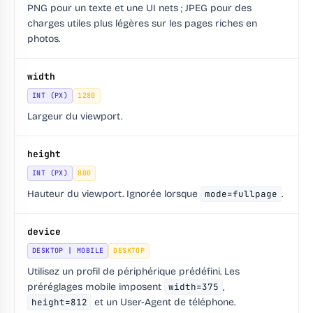
PNG pour un texte et une UI nets ; JPEG pour des
charges utiles plus légères sur les pages riches en
photos.
width
INT (PX)
1280
Largeur du viewport.
height
INT (PX)
800
Hauteur du viewport. Ignorée lorsque
mode=fullpage
.
device
DESKTOP | MOBILE
DESKTOP
Utilisez un profil de périphérique prédéfini. Les
préréglages mobile imposent
width=375
,
height=812
et un User-Agent de téléphone.