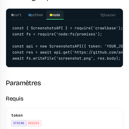
curl
python
node
Copier
const { ScreenshotsAPI } = require('crawlbase');

const fs = require('node:fs/promises');

const api = new ScreenshotsAPI({ token: 'YOUR_JS_TO
const res = await api.get('https://github.com/anthr
await fs.writeFile('screenshot.png', res.body);
Paramètres
Requis
token
STRING
REQUIS