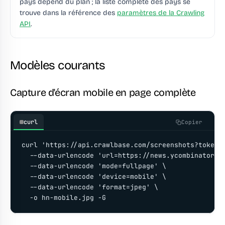
pays dépend du plan ; la liste complète des pays se
trouve dans la référence des
paramètres de la Crawling
API
.
Modèles courants
Capture d'écran mobile en page complète
curl
Copier
curl 'https://api.crawlbase.com/screenshots?token=Y
  --data-urlencode 'url=https://news.ycombinator.co
  --data-urlencode 'mode=fullpage' \

  --data-urlencode 'device=mobile' \

  --data-urlencode 'format=jpeg' \

  -o hn-mobile.jpg -G