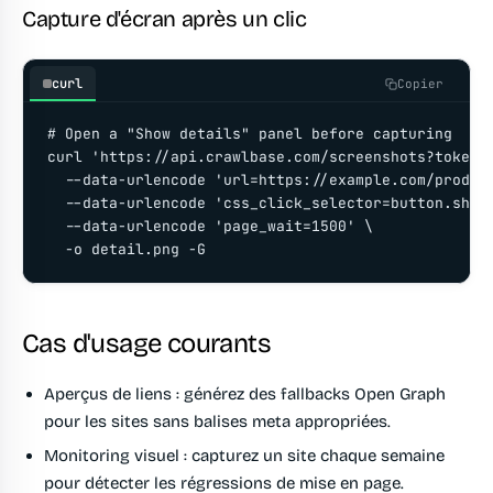
Capture d'écran après un clic
curl
Copier
# Open a "Show details" panel before capturing

curl 'https://api.crawlbase.com/screenshots?token=Y
  --data-urlencode 'url=https://example.com/product
  --data-urlencode 'css_click_selector=button.show-
  --data-urlencode 'page_wait=1500' \

  -o detail.png -G
Cas d'usage courants
Aperçus de liens
: générez des fallbacks Open Graph
pour les sites sans balises meta appropriées.
Monitoring visuel
: capturez un site chaque semaine
pour détecter les régressions de mise en page.