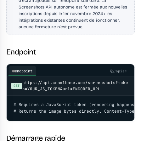
d'écran ajoutés sur l'endpoint standard. La
Screenshots API autonome est fermée aux nouvelles
inscriptions depuis le 1er novembre 2024 : les
intégrations existantes continuent de fonctionner,
aucune fermeture n'est prévue.
Endpoint
endpoint
Copier
https://api.crawlbase.com/screenshots?toke
GET
n=YOUR_JS_TOKEN&url=ENCODED_URL
# Requires a JavaScript token (rendering happens in
# Returns the image bytes directly. Content-Type: 
Démarrage rapide