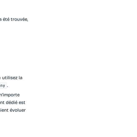
 été trouvée,
utilisez la
.
any
n'importe
nt dédié est
aient évoluer