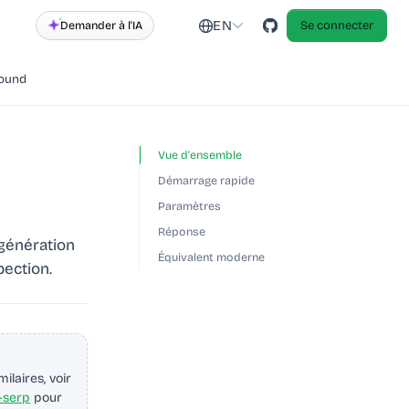
EN
Demander à l'IA
Se connecter
round
Vue d'ensemble
Démarrage rapide
Paramètres
Réponse
 génération
Équivalent moderne
pection.
laires, voir
-serp
pour