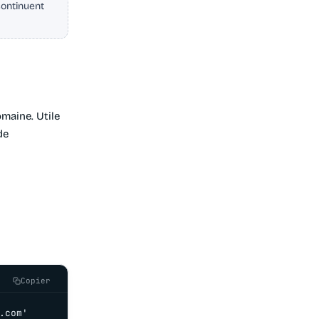
continuent
maine. Utile
de
Copier
.com'