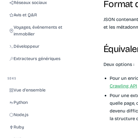
Format d
Réseaux sociaux
Avis et Q&R
JSON contenant 
et les métadonn
Voyages, événements et
immobilier
Équival
Développeur
Extracteurs génériques
Deux options :
Pour un enric
SDKS
Crawling API
Vue d'ensemble
Pour une extr
Python
quelle page, 
devenu diffic
Node.js
la structure 
Ruby