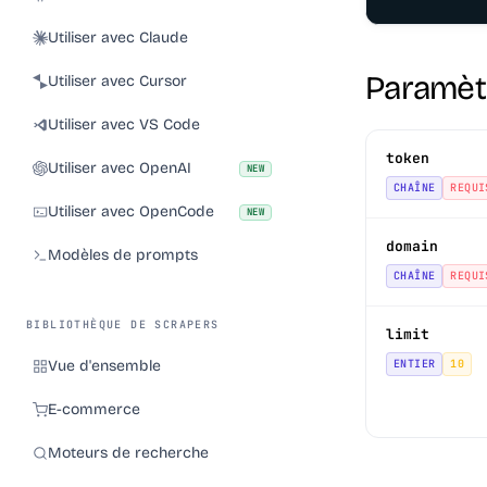
Utiliser avec Claude
Paramèt
Utiliser avec Cursor
Utiliser avec VS Code
token
Utiliser avec OpenAI
NEW
CHAÎNE
REQUI
Utiliser avec OpenCode
NEW
domain
Modèles de prompts
CHAÎNE
REQUI
BIBLIOTHÈQUE DE SCRAPERS
limit
Vue d'ensemble
ENTIER
10
E-commerce
Moteurs de recherche