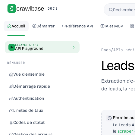
crawlbase
DOCS
Rechercher 
Rechercher
Accueil
Démarrer
Référence API
IA et MCP
ESSAYER L'API
API Playground
Docs
/
APIs héri
Leads
DÉMARRER
Vue d'ensemble
Extraction d'e
Démarrage rapide
de leads, la r
Authentification
Limites de taux
Fermée aux
Codes de statut
La Leads A
le
scraper 
Gestion des erreurs