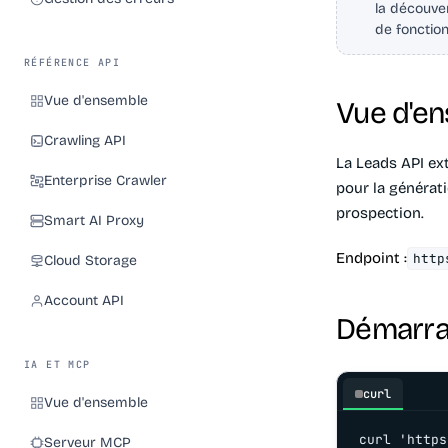
la découver
de fonction
RÉFÉRENCE API
Vue d'ensemble
Vue d'e
Crawling API
La Leads API ext
Enterprise Crawler
pour la générati
prospection.
Smart AI Proxy
Endpoint :
http
Cloud Storage
Account API
Démarra
IA ET MCP
curl
Vue d'ensemble
curl 'https
Serveur MCP