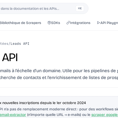
dans la documentation et les APIs…
⌘K
Bibliothèque de Scrapers
SDKs
Intégrations
API Playg
tées
/
Leads API
 API
-mails à l'échelle d'un domaine. Utile pour les pipelines de
echerche de contacts et l'enrichissement de listes de pros
 nouvelles inscriptions depuis le 1er octobre 2024
PI n'a pas de remplacement moderne direct : pour des workflows simi
email-extractor
(n'importe quelle URL → e-mails) ou le
scraper google