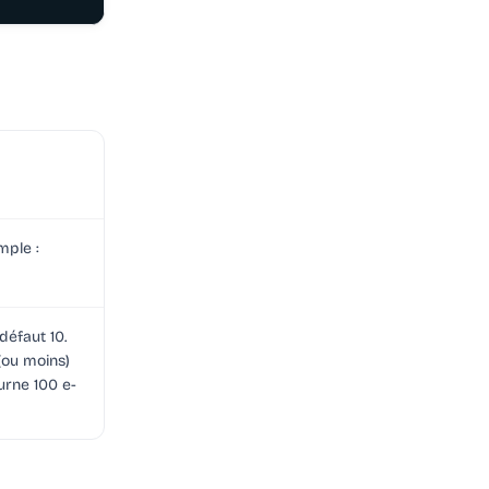
mple :
éfaut 10.
(ou moins)
urne 100 e-