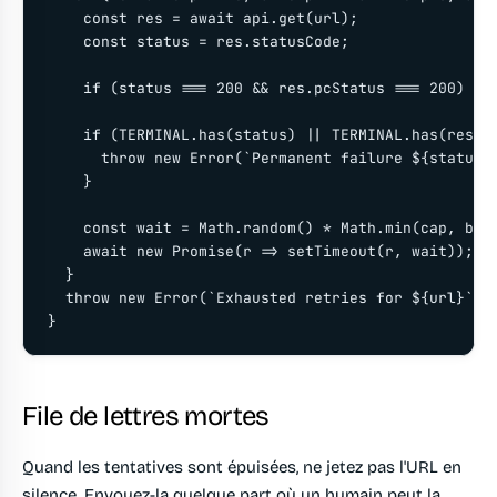
    const res = await api.get(url);

    const status = res.statusCode;

    if (status === 200 && res.pcStatus === 200) ret
    if (TERMINAL.has(status) || TERMINAL.has(res.pc
      throw new Error(`Permanent failure ${status} 
    }

    const wait = Math.random() * Math.min(cap, base
    await new Promise(r => setTimeout(r, wait));

  }

  throw new Error(`Exhausted retries for ${url}`);

}
File de lettres mortes
Quand les tentatives sont épuisées, ne jetez pas l'URL en
silence. Envoyez-la quelque part où un humain peut la