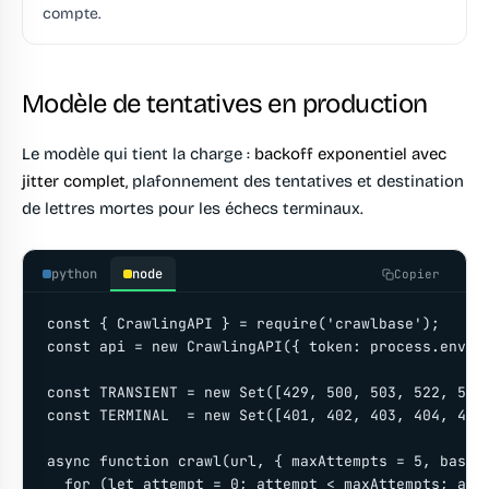
compte.
Modèle de tentatives en production
Le modèle qui tient la charge :
backoff exponentiel avec
jitter complet
, plafonnement des tentatives et destination
de lettres mortes pour les échecs terminaux.
python
node
Copier
const { CrawlingAPI } = require('crawlbase');

const api = new CrawlingAPI({ token: process.env.CR
const TRANSIENT = new Set([429, 500, 503, 522, 599]
const TERMINAL  = new Set([401, 402, 403, 404, 410,
async function crawl(url, { maxAttempts = 5, base =
  for (let attempt = 0; attempt < maxAttempts; atte