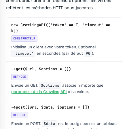
constructeur prend un tableau d'options ; les verbes
reflètent les méthodes HTTP sous-jacentes.
new CrawlingAPI(['token' => T, 'timeout' =>
N])
CONSTRUCTEUR
Initialise un client avec votre token. Optionnel :
'timeout'
en secondes (par défaut
90
).
->get($url, $options = [])
MÉTHODE
Envoie un GET.
$options
associe n'importe quel
paramètre de la Crawling API
à sa valeur.
->post($url, $data, $options = [])
MÉTHODE
Envoie un POST.
$data
est le body : passez un tableau