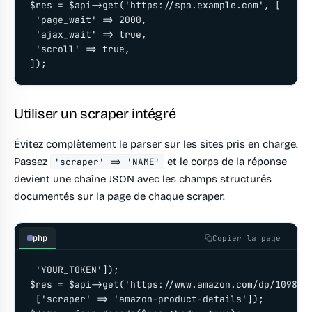
$res = $api->get('https://spa.example.com', [

 'page_wait' => 2000,

 'ajax_wait' => true,

 'scroll' => true,

]);
Utiliser un scraper intégré
Évitez complètement le parser sur les sites pris en charge.
Passez
et le corps de la réponse
'scraper' => 'NAME'
devient une chaîne JSON avec les champs structurés
documentés sur la page de chaque scraper.
php
Copier la page
 'YOUR_TOKEN']);

$res = $api->get('https://www.amazon.com/dp/1098145
 ['scraper' => 'amazon-product-details']);
