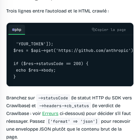
Trois lignes entre l'autoload et le HTML crawlé :
php
Copier la page
 'YOUR_TOKEN']);

$res = $api->get('https://github.com/anthropic');

if ($res->statusCode == 200) {

 echo $res->body;

}
Branchez sur
(le statut HTTP du SDK vers
->statusCode
Crawlbase) et
(le verdict de
->headers->cb_status
Crawlbase : voir
Erreurs
ci-dessous) pour décider s'il faut
réessayer. Passez
pour recevoir
['format' => 'json']
une enveloppe JSON plutôt que le contenu brut de la
page.