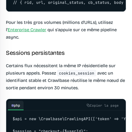
// { rid, url, original_status, cb_status, body }
Pour les très gros volumes (millions d'URLs), utilisez
l'
Enterprise Crawler
qui s'appuie sur ce même pipeline
async.
Sessions persistantes
Certains flux nécessitent la même IP résidentielle sur
plusieurs appels. Passez
avec un
cookies_session
identifiant stable et Crawlbase réutilise le même nœud de
sortie pendant environ 30 minutes.
php
Copier la page
$api = new \Crawlbase\CrawlingAPI(['token' => 'YOUR
$session = "checkout-{$userId}";
