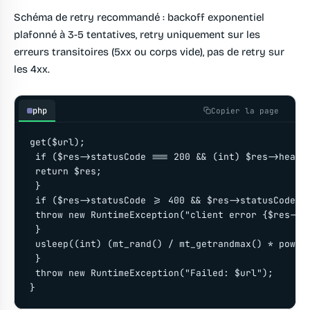
Schéma de retry recommandé : backoff exponentiel
plafonné à 3-5 tentatives, retry uniquement sur les
erreurs transitoires (5xx ou corps vide), pas de retry sur
les 4xx.
php
Copier la page
get($url);

 if ($res->statusCode === 200 && (int) $res->header
 return $res;

 }

 if ($res->statusCode >= 400 && $res->statusCode < 
 throw new RuntimeException("client error {$res->st
 }

 usleep((int) (mt_rand() / mt_getrandmax() * pow(2,
 }

 throw new RuntimeException("Failed: $url");

}