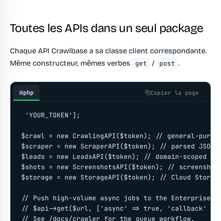
Toutes les APIs dans un seul package
Chaque API Crawlbase a sa classe client correspondante.
Même constructeur, mêmes verbes
/
.
get
post
php
Copier la page
 'YOUR_TOKEN'];

$crawl = new CrawlingAPI($token); // general-purpos
$scraper = new ScraperAPI($token); // parsed JSON f
$leads = new LeadsAPI($token); // domain-scoped ema
$shots = new ScreenshotsAPI($token); // screenshots
$storage = new StorageAPI($token); // Cloud Storage
// Push high-volume async jobs to the Enterprise Cr
// $api->get($url, ['async' => true, 'callback' => 
// See /docs/crawler for the queue workflow.