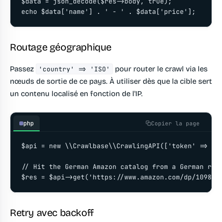
$data = json_decode($res->body, true);

echo $data['name'] . ' - ' . $data['price'];
Routage géographique
Passez
pour router le crawl via les
'country' => 'ISO'
nœuds de sortie de ce pays. À utiliser dès que la cible sert
un contenu localisé en fonction de l'IP.
php
Copier la page
$api = new \\Crawlbase\\CrawlingAPI(['token' => 'YO
// Hit the German Amazon catalog from a German resi
$res = $api->get('https://www.amazon.com/dp/109814
Retry avec backoff