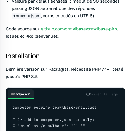
Valeurs par défaut sensées (timeout de 90 secondes,
parsing JSON automatique des réponses
, corps encodés en UTF-8).
format=json
Code source sur
github.com/crawlbase/crawlbase-php
.
Issues et PRs bienvenues.
Installation
Dernière version sur Packagist. Nécessite PHP 7.4+ ; testé
jusqu'à PHP 8.3.
composer
Copier la page
composer require crawlbase/crawlbase

# Or add to composer.json directly:

# "crawlbase/crawlbase": "^1.0"