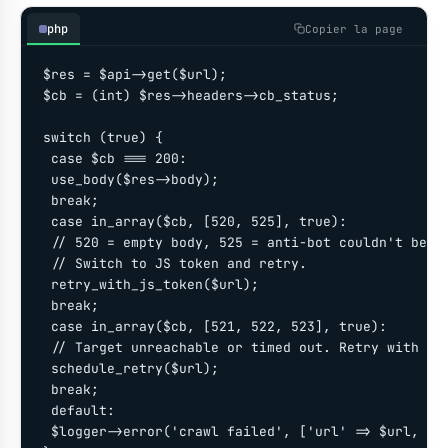
php
Copier la page
$res = $api->get($url);

$cb = (int) $res->headers->cb_status;

switch (true) {

 case $cb === 200:

 use_body($res->body);

 break;

 case in_array($cb, [520, 525], true):

 // 520 = empty body, 525 = anti-bot couldn't be so
 // Switch to JS token and retry.

 retry_with_js_token($url);

 break;

 case in_array($cb, [521, 522, 523], true):

 // Target unreachable or timed out. Retry with bac
 schedule_retry($url);

 break;

 default:

 $logger->error('crawl failed', ['url' => $url, 'cb