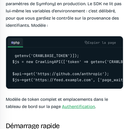
paramètres de Symfony) en production. Le SDK ne lit pas
lui-même les variables d'environnement : c'est délibéré,
pour que vous gardiez le contrôle sur la provenance des
identifiants. Modèle :
php
Copier la page
 getenv('CRAWLBASE_TOKEN')]);

$js = new CrawlingAPI(['token' => getenv('CRAWLBASE
$api->get('https://github.com/anthropic');

$js->get('https://feed.example.com', ['page_wait' 
Modèle de token complet et emplacements dans le
tableau de bord sur la page
Authentification
.
Démarrage rapide