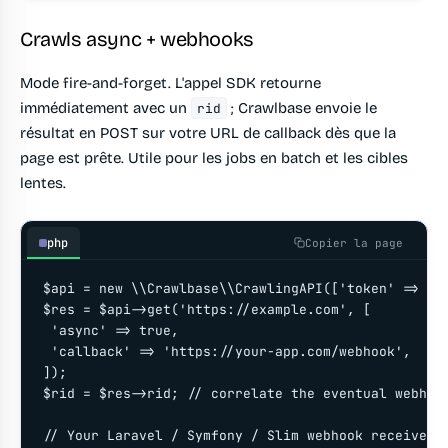
Crawls async + webhooks
Mode fire-and-forget. L'appel SDK retourne
immédiatement avec un
; Crawlbase envoie le
rid
résultat en POST sur votre URL de callback dès que la
page est prête. Utile pour les jobs en batch et les cibles
lentes.
php
Copier la page
$api = new \\Crawlbase\\CrawlingAPI(['token' => 'YO
$res = $api->get('https://example.com', [

 'async' => true,

 'callback' => 'https://your-app.com/webhook',

]);

$rid = $res->rid; // correlate the eventual webhook
// Your Laravel / Symfony / Slim webhook receives a