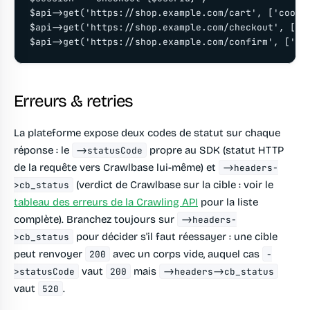
$api->get('https://shop.example.com/cart', ['cookie
$api->get('https://shop.example.com/checkout', ['co
$api->get('https://shop.example.com/confirm', ['co
Erreurs & retries
La plateforme expose deux codes de statut sur chaque
réponse : le
propre au SDK (statut HTTP
->statusCode
de la requête vers Crawlbase lui-même) et
->headers-
(verdict de Crawlbase sur la cible : voir le
>cb_status
tableau des erreurs de la Crawling API
pour la liste
complète). Branchez toujours sur
->headers-
pour décider s'il faut réessayer : une cible
>cb_status
peut renvoyer
avec un corps vide, auquel cas
200
-
vaut
mais
>statusCode
200
->headers->cb_status
vaut
.
520