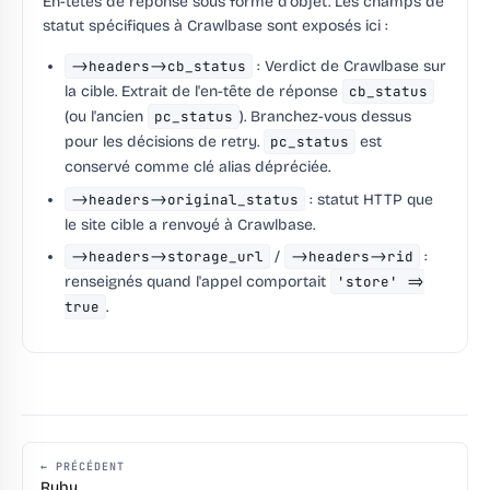
En-têtes de réponse sous forme d'objet. Les champs de
statut spécifiques à Crawlbase sont exposés ici :
->headers->cb_status
: Verdict de Crawlbase sur
la cible. Extrait de l'en-tête de réponse
cb_status
(ou l'ancien
pc_status
). Branchez-vous dessus
pour les décisions de retry.
pc_status
est
conservé comme clé alias dépréciée.
->headers->original_status
: statut HTTP que
le site cible a renvoyé à Crawlbase.
->headers->storage_url
/
->headers->rid
:
renseignés quand l'appel comportait
'store' =>
true
.
← PRÉCÉDENT
Ruby