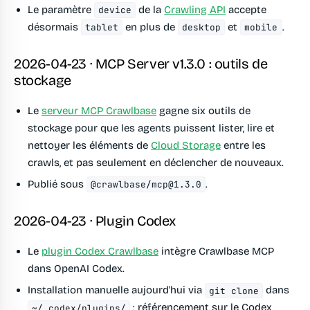
Le paramètre
de la
Crawling API
accepte
device
désormais
en plus de
et
.
tablet
desktop
mobile
2026-04-23 · MCP Server v1.3.0 : outils de
stockage
Le
serveur MCP Crawlbase
gagne six outils de
stockage pour que les agents puissent lister, lire et
nettoyer les éléments de
Cloud Storage
entre les
crawls, et pas seulement en déclencher de nouveaux.
Publié sous
.
@crawlbase/
mcp@1.3.0
2026-04-23 · Plugin Codex
Le
plugin Codex Crawlbase
intègre Crawlbase MCP
dans OpenAI Codex.
Installation manuelle aujourd'hui via
dans
git clone
; référencement sur le Codex
~/.codex/plugins/