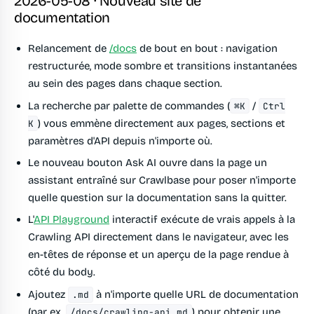
2026-05-08 · Nouveau site de
documentation
Relancement de
/docs
de bout en bout : navigation
restructurée, mode sombre et transitions instantanées
au sein des pages dans chaque section.
La recherche par palette de commandes (
/
⌘K
Ctrl
) vous emmène directement aux pages, sections et
K
paramètres d'API depuis n'importe où.
Le nouveau bouton
Ask AI
ouvre dans la page un
assistant entraîné sur Crawlbase pour poser n'importe
quelle question sur la documentation sans la quitter.
L'
API Playground
interactif exécute de vrais appels à la
Crawling API directement dans le navigateur, avec les
en-têtes de réponse et un aperçu de la page rendue à
côté du body.
Ajoutez
à n'importe quelle URL de documentation
.md
(par ex.
) pour obtenir une
/docs/crawling-api.md