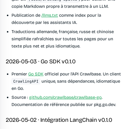
copie Markdown propre à transmettre à un LLM.
Publication de
/llms.txt
comme index pour la
découverte par les assistants IA.
Traductions allemande, française, russe et chinoise
simplifiée rafraîchies sur toutes les pages pour un
texte plus net et plus idiomatique.
2026-05-03 · Go SDK v0.1.0
Premier
Go SDK
officiel pour l'API Crawlbase. Un client
unique, sans dépendances, idiomatique
CrawlingAPI
en Go.
Source :
github.com/crawlbase/crawlbase-go
.
Documentation de référence publiée sur pkg.go.dev.
2026-05-02 · Intégration LangChain v0.1.0