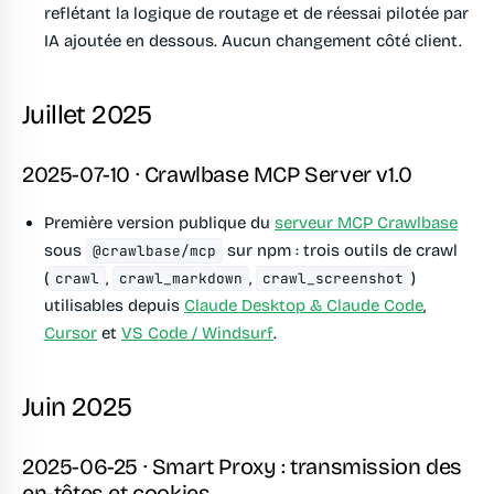
reflétant la logique de routage et de réessai pilotée par
IA ajoutée en dessous. Aucun changement côté client.
Juillet 2025
2025-07-10 · Crawlbase MCP Server v1.0
Première version publique du
serveur MCP Crawlbase
sous
sur npm : trois outils de crawl
@crawlbase/mcp
(
,
,
)
crawl
crawl_markdown
crawl_screenshot
utilisables depuis
Claude Desktop & Claude Code
,
Cursor
et
VS Code / Windsurf
.
Juin 2025
2025-06-25 · Smart Proxy : transmission des
en-têtes et cookies