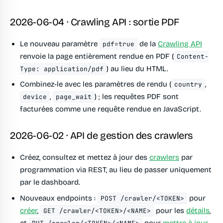
2026-06-04 · Crawling API : sortie PDF
Le nouveau paramètre
de la
Crawling API
pdf=true
renvoie la page entièrement rendue en PDF (
Content-
) au lieu du HTML.
Type: application/pdf
Combinez-le avec les paramètres de rendu (
,
country
,
) ; les requêtes PDF sont
device
page_wait
facturées comme une requête rendue en JavaScript.
2026-06-02 · API de gestion des crawlers
Créez, consultez et mettez à jour des
crawlers
par
programmation via REST, au lieu de passer uniquement
par le dashboard.
Nouveaux endpoints :
pour
POST /crawler/<TOKEN>
créer
,
pour les
détails
,
GET /crawler/<TOKEN>/<NAME>
et
pour
mettre à jour
.