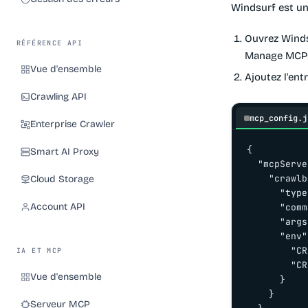
Windsurf est un
Ouvrez
Winds
RÉFÉRENCE API
Manage MCPs
Vue d'ensemble
Ajoutez l'en
Crawling API
mcp_config.j
Enterprise Crawler
{

Smart AI Proxy
  "mcpServe
    "crawlb
Cloud Storage
      "type
Account API
      "comm
      "args
      "env"
        "CR
IA ET MCP
        "CR
Vue d'ensemble
      }

    }

Serveur MCP