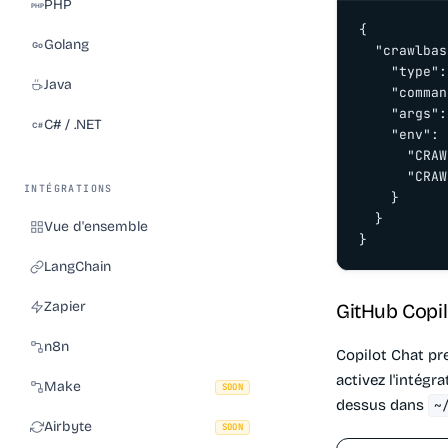
PHP
{

Golang
  "crawlbas
    "type":
Java
    "comman
    "args":
C# / .NET
    "env": {
      "CRAW
      "CRAW
INTÉGRATIONS
    }

  }

Vue d'ensemble
}
LangChain
Zapier
GitHub Copil
n8n
Copilot Chat pr
activez l'intégr
Make
SOON
dessus dans
~
Airbyte
SOON