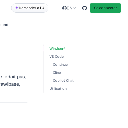
EN
Demander à l'IA
Se connecter
round
Windsurf
VS Code
Continue
Cline
le fait pas,
Copilot Chat
rawlbase,
Utilisation