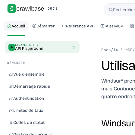
crawlbase
DOCS
Rechercher 
Rechercher
Accueil
Démarrer
Référence API
IA et MCP
ESSAYER L'API
API Playground
Docs
/
IA & MCP
/
Utili
DÉMARRER
Vue d'ensemble
Windsurf pren
Démarrage rapide
mais Continue,
quatre endroits
Authentification
Limites de taux
Windsurf
Codes de statut
Gestion des erreurs