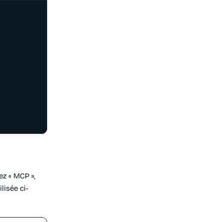
z « MCP »,
lisée ci-