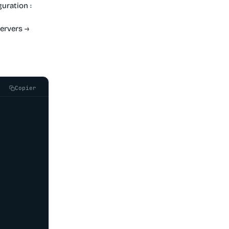
uration :
ervers →
Copier