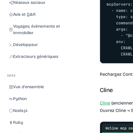
Réseaux sociaux
mcpServers:

  - name: c
Avis et Q&R
    type: s
    command
Voyages, événements et
    args:

immobilier
      - "@c
    env:

Développeur
      CRAWL
      CRAWL
Extracteurs génériques
Rechargez Conti
SDKS
Vue d'ensemble
Cline
Python
Cline
(anciennem
Ouvrez Cline → S
Node.js
Ruby
cline mcp co