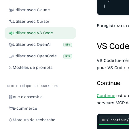
  }

}
Utiliser avec Claude
Utiliser avec Cursor
Enregistrez et 
Utiliser avec VS Code
VS Code 
Utiliser avec OpenAI
NEW
Utiliser avec OpenCode
NEW
VS Code lui-mêm
Modèles de prompts
pour VS Code, eu
Continue
BIBLIOTHÈQUE DE SCRAPERS
Continue
est un
Vue d'ensemble
serveurs MCP da
E-commerce
Moteurs de recherche
~/.continue/