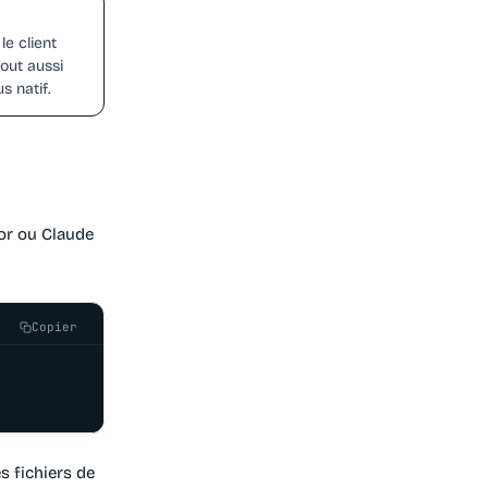
le client
tout aussi
s natif.
sor ou Claude
Copier
s fichiers de