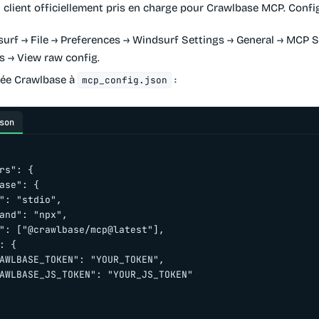
 client officiellement pris en charge pour Crawlbase MCP. Config
urf → File → Preferences → Windsurf Settings → General → MCP S
 → View raw config
.
trée Crawlbase à
:
mcp_config.json
son
rs": {

ase": {

": "stdio",

and": "npx",

": ["@crawlbase/mcp@latest"],

: {

AWLBASE_TOKEN": "YOUR_TOKEN",

AWLBASE_JS_TOKEN": "YOUR_JS_TOKEN"
