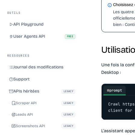
Choisissez 
Les quatre 
OUTILS
officiellem
API Playground
bien : Conti
User Agents API
FREE
Utilisati
RESSOURCES
Une fois la conf
Journal des modifications
Desktop :
Support
prompt
APIs héritées
LEGACY
Scraper API
LEGACY
Crawl https
client for 
Leads API
LEGACY
Screenshots API
LEGACY
L'assistant appe