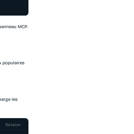
 panneau MCP.
A populaires
harge les
Copier