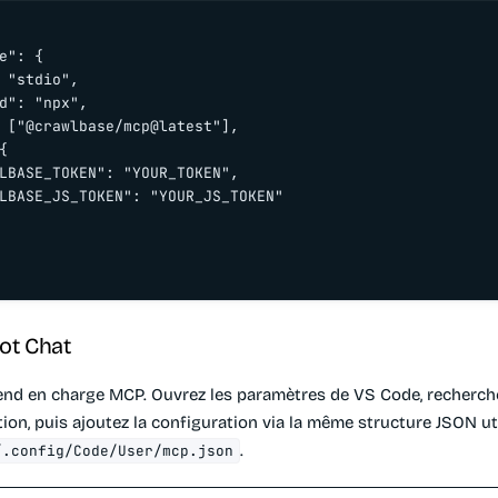
e": {

 "stdio",

d": "npx",

 ["@crawlbase/mcp@latest"],



LBASE_TOKEN": "YOUR_TOKEN",

LBASE_JS_TOKEN": "YOUR_JS_TOKEN"

ot Chat
end en charge MCP. Ouvrez les paramètres de VS Code, recherche
ation, puis ajoutez la configuration via la même structure JSON uti
.
/.config/Code/User/mcp.json