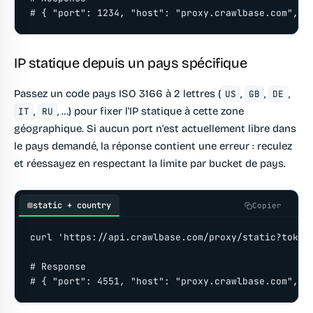
# { "port": 1234, "host": "proxy.crawlbase.com", "
IP statique depuis un pays spécifique
Passez un code pays ISO 3166 à 2 lettres (
,
,
,
US
GB
DE
,
, …) pour fixer l'IP statique à cette zone
IT
RU
géographique. Si aucun port n'est actuellement libre dans
le pays demandé, la réponse contient une erreur : reculez
et réessayez en respectant la limite par bucket de pays.
static + country
Copier
curl 'https://api.crawlbase.com/proxy/static?token=
# Response

# { "port": 4551, "host": "proxy.crawlbase.com", "