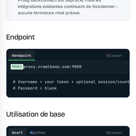
Proxy Backconnect est déprécié, mais les
intégrations existantes continuent de fonctionner :
aucune fermeture n'est prévue.
Endpoint
endpoint
Copier
proxy.crawlbase.com:9000
PROXY
# Username = your token + optional session/country 
# Password = blank
Utilisation de base
curl
python
Copier