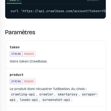
curl 'https://api.crawlbase.com/account?token=YOUR
Paramètres
token
STRING
REQUIS
Votre token Crawlbase.
product
STRING
REQUIS
Le produit dont récupérer l'utilisation. Au choix :
crawling-api
,
crawler
,
smartproxy
,
scraper-
api
,
leads-api
,
screenshot-api
.