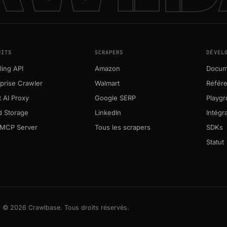
UITS
SCRAPERS
DÉVEL
ing API
Amazon
Docum
prise Crawler
Walmart
Référ
 AI Proxy
Google SERP
Playg
d Storage
LinkedIn
Intégr
MCP Server
Tous les scrapers
SDKs
Statut
© 2026 Crawlbase. Tous droits réservés.