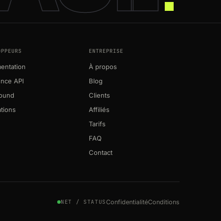
OPPEURS
ENTREPRISE
entation
À propos
ence API
Blog
round
Clients
ations
Affiliés
Tarifs
FAQ
Contact
Confidentialité
Conditions
NET / STATUS