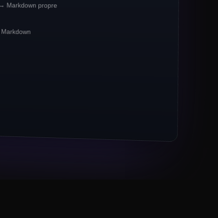
 → Markdown propre
treaming-first**
. Crawlbase constate une
2% YoY**
du trafic lié au MCP.
de Markdown
identiels restent la
*référence*
pour les
e.
 alimentent désormais 67% des jobs de
tes pour les LLM (Markdown, JSON) dépassent
×.
ré 14M URLs vers Crawlbase
" Lead eng, fintech en série B