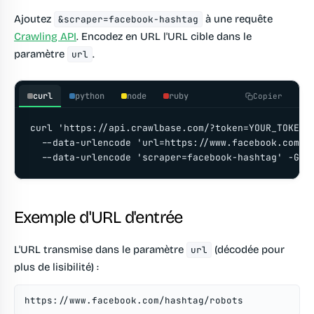
Ajoutez
à une requête
&scraper=facebook-hashtag
Crawling API
. Encodez en URL l'URL cible dans le
paramètre
.
url
curl
python
node
ruby
Copier
curl 'https://api.crawlbase.com/?token=YOUR_TOKEN' 
  --data-urlencode 'url=https://www.facebook.com/ha
  --data-urlencode 'scraper=facebook-hashtag' -G
Exemple d'URL d'entrée
L'URL transmise dans le paramètre
(décodée pour
url
plus de lisibilité) :
https://www.facebook.com/hashtag/robots