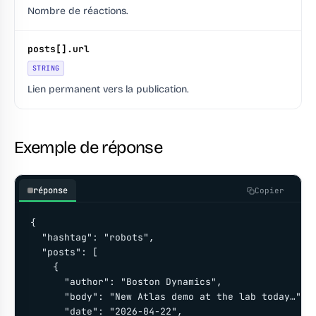
Nombre de réactions.
posts[].url
STRING
Lien permanent vers la publication.
Exemple de réponse
réponse
Copier
{

  "hashtag": "robots",

  "posts": [

    {

      "author": "Boston Dynamics",

      "body": "New Atlas demo at the lab today…",

      "date": "2026-04-22",
