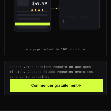
"name"
:
"Echo Dot"
200
tiktok.com
/@nasa/video/7350000000000000000
CA
212ms
$49.99
"price"
:
"$49.99"
"rating"
:
4.7
200
asos.com
/adidas/originals/p/234567
ES
176ms
"stock"
:
true
}
200
asos.com
/adidas/originals/p/234567
AU
125ms
une page devient du JSON structuré
Lancez votre première requête en quelques
minutes. Jusqu'à 20,000 requêtes gratuites,
sans carte bancaire.
Commencer gratuitement