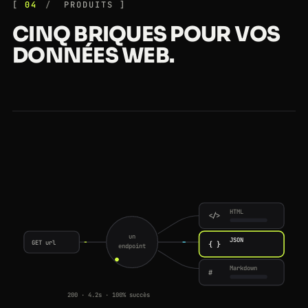
04
PRODUITS
CINQ BRIQUES POUR VOS
DONNÉES WEB.
HTML
</>
un
JSON
GET url
{ }
endpoint
Markdown
#
200 · 4.2s · 100% succès