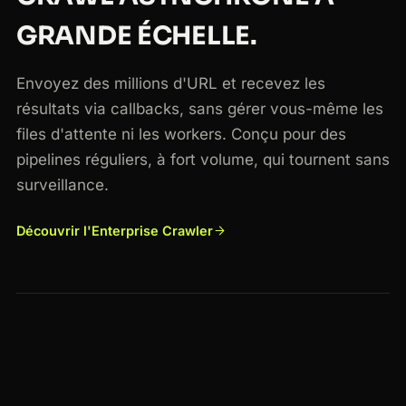
GRANDE ÉCHELLE.
Envoyez des millions d'URL et recevez les
résultats via callbacks, sans gérer vous-même les
files d'attente ni les workers. Conçu pour des
pipelines réguliers, à fort volume, qui tournent sans
surveillance.
Découvrir l'Enterprise Crawler
104.28.2.51
US
88.99.14.7
DE
159.65.0.19
SG
177.54.8.3
BR
133.18.230.9
JP
49.207.11.4
IN