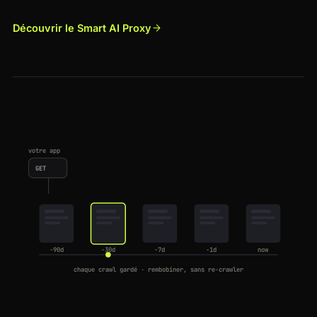
Découvrir le Smart AI Proxy
votre app
GET
-90d
-30d
-7d
-1d
now
chaque crawl gardé · rembobiner, sans re-crawler