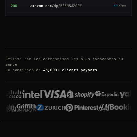
200
immobilienscout24.de
/expose/123456789
CA
184ms
200
hotels.com
/ho123456/the-plaza-new-york
CA
164ms
200
yandex.com
/search/?text=crawlbase
GB
202ms
200
costco.com
/apple-watch-series-9.product.100123456.html
FR
63ms
Utilisé par les entreprises les plus innovantes au
200
doordash.com
/store/chipotle-san-francisco-123456
ES
210ms
monde
La confiance de
46,000+ clients payants
200
tiktok.com
/@nasa/video/7350000000000000000
CA
212ms
200
asos.com
/adidas/originals/p/234567
ES
176ms
200
asos.com
/adidas/originals/p/234567
AU
125ms
200
bbc.com
/news/technology-67890123
AU
68ms
404
homedepot.com
/p/dewalt-20v-drill/301234567
BR
96ms