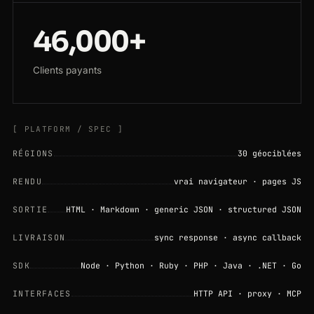
46,000+
Clients payants
[ PLATFORM / SPEC ]
RÉGIONS
30 géociblées
RENDU
vrai navigateur · pages JS
SORTIE
HTML · Markdown · generic JSON · structured JSON
LIVRAISON
sync response · async callback
SDK
Node · Python · Ruby · PHP · Java · .NET · Go
INTERFACES
HTTP API · proxy · MCP