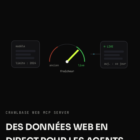
modèle
LIVE
limite : 2024
auj. : ce jour
ancien
live
fraîcheur
CRAWLBASE WEB MCP SERVER
DES DONNÉES WEB EN