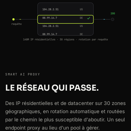
104.28.2.51
US
88.99.14.7
DE
200
104.28.2.51
US
requête
88.99.14.7
DE
159.65.0.19
SG
140M IP résidentielles · 30 régions · rotation par requête
177.54.8.3
BR
133.18.230.9
JP
49.207.11.4
IN
104.28.2.51
US
SMART AI PROXY
88.99.14.7
DE
LE RÉSEAU QUI PASSE.
Des IP résidentielles et de datacenter sur 30 zones
géographiques, en rotation automatique et routées
par le chemin le plus susceptible d'aboutir. Un seul
endpoint proxy au lieu d'un pool à gérer.