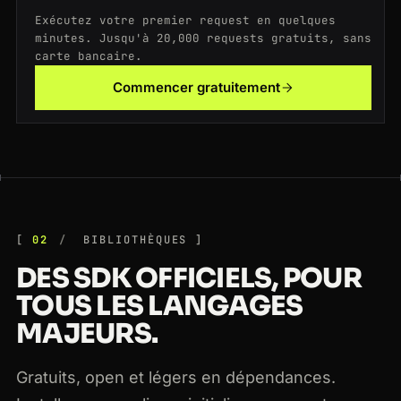
Exécutez votre premier request en quelques
200
google.com
/search?q=4k+tv
CA
173ms
minutes. Jusqu'à 20,000 requests gratuits, sans
carte bancaire.
200
zillow.com
/homedetails/123
FR
130ms
Commencer gratuitement
200
google.com
/search?q=4k+tv
US
199ms
02
BIBLIOTHÈQUES
DES SDK OFFICIELS, POUR
TOUS LES LANGAGES
MAJEURS.
Gratuits, open et légers en dépendances.