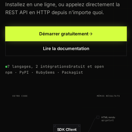
Installez en une ligne, ou appelez directement la
REST API en HTTP depuis n'importe quoi.
Démarrer gratuitement
Lire la documentation
200
etsy.com
/listing/1029384
DE
137ms
200
glassdoor.com
/Reviews/google
NL
140ms
7 langages, 2 intégrations
Gratuit et open
npm · PyPI · RubyGems · Packagist
200
walmart.com
/ip/55088165
SG
128ms
200
stackoverflow.com
/questions/11227809
GB
170ms
VOTRE CODE
MÊMES RÉSULTATS
200
linkedin.com
/in/williamhgates
US
112ms
301
ebay.com
/itm/195830173
BR
190ms
HTML rendu
api.get(url)
301
producthunt.com
/posts/notion
FR
116ms
SDK Client