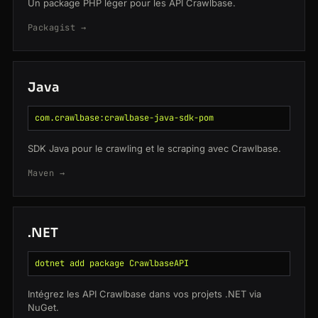
Un package PHP léger pour les API Crawlbase.
Packagist →
Java
com.crawlbase:crawlbase-java-sdk-pom
SDK Java pour le crawling et le scraping avec Crawlbase.
Maven →
.NET
dotnet add package CrawlbaseAPI
Intégrez les API Crawlbase dans vos projets .NET via
NuGet.