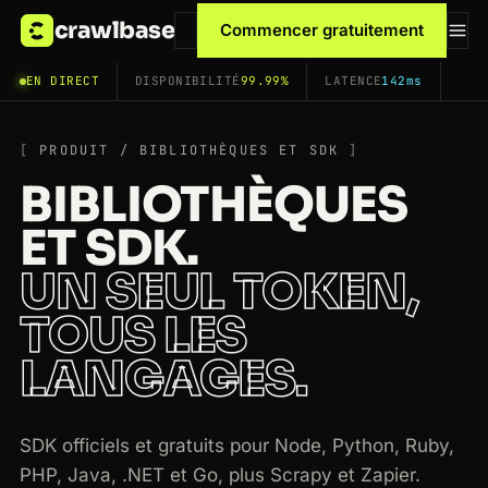
crawlbase
Commencer gratuitement
EN DIRECT
DISPONIBILITÉ
99.99%
LATENCE
142ms
PRODUIT / BIBLIOTHÈQUES ET SDK
BIBLIOTHÈQUES
ET SDK.
UN SEUL TOKEN,
TOUS LES
LANGAGES.
SDK officiels et gratuits pour Node, Python, Ruby,
PHP, Java, .NET et Go, plus Scrapy et Zapier.