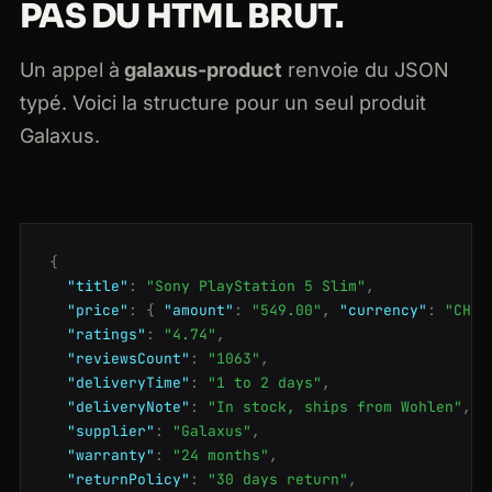
PAS DU HTML BRUT.
Un appel à
galaxus-product
renvoie du JSON
typé. Voici la structure pour un seul produit
Galaxus.
{
"title"
:
"Sony PlayStation 5 Slim"
,
"price"
:
{
"amount"
:
"549.00"
,
"currency"
:
"CHF"
"ratings"
:
"4.74"
,
"reviewsCount"
:
"1063"
,
"deliveryTime"
:
"1 to 2 days"
,
"deliveryNote"
:
"In stock, ships from Wohlen"
,
"supplier"
:
"Galaxus"
,
"warranty"
:
"24 months"
,
"returnPolicy"
:
"30 days return"
,