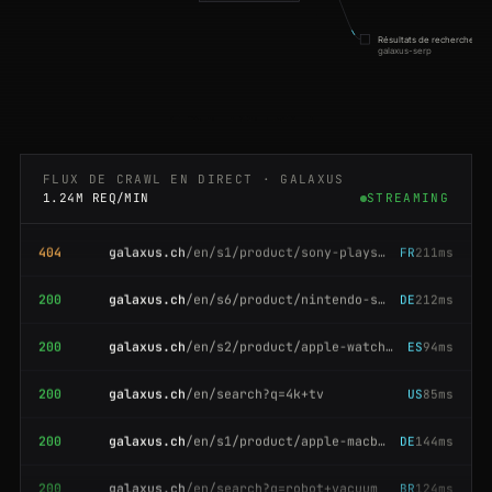
200
galaxus.ch
/en/s1/product/apple-macbook-air-m3
JP
82ms
Résultats de recherche
galaxus-serp
200
galaxus.ch
/en/s6/product/lattafa-khamrah
SG
191ms
200
galaxus.ch
/en/search?q=coffee+machine
US
141ms
galaxus.ch · captcha résolu · 200
200
galaxus.ch
/en/s1/product/lego-icons-set
US
185ms
FLUX DE CRAWL EN DIRECT · GALAXUS
1.24M REQ/MIN
STREAMING
404
galaxus.ch
/en/s1/product/sony-playstation-5-slim
FR
211ms
200
galaxus.ch
/en/s6/product/nintendo-switch-oled
DE
212ms
200
galaxus.ch
/en/s2/product/apple-watch-series-9
ES
94ms
200
galaxus.ch
/en/search?q=4k+tv
US
85ms
200
galaxus.ch
/en/s1/product/apple-macbook-air-m3
DE
144ms
200
galaxus.ch
/en/search?q=robot+vacuum
BR
124ms