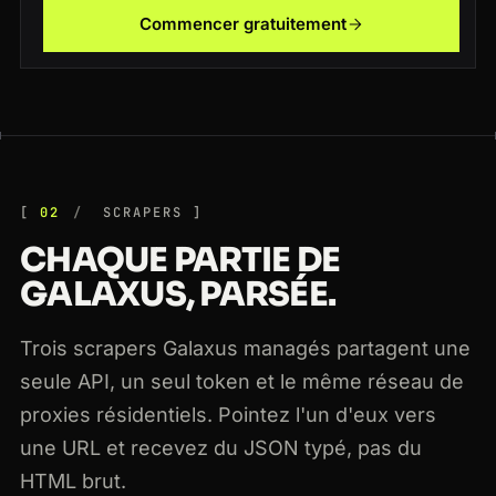
Commencer gratuitement
200
galaxus.ch
/en/s6/product/lattafa-khamrah
SG
120ms
200
galaxus.ch
/en/s1/product/sony-playstation-5-slim
US
124ms
02
SCRAPERS
CHAQUE PARTIE DE
GALAXUS, PARSÉE.
Trois scrapers Galaxus managés partagent une
seule API, un seul token et le même réseau de
proxies résidentiels. Pointez l'un d'eux vers
une URL et recevez du JSON typé, pas du
HTML brut.