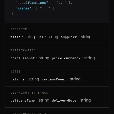
"specifications"
:
[
"..."
]
,
"images"
:
[
"..."
]
}
IDENTITÉ
· string
· string
· string
title
url
supplier
TARIFICATION
· string
· string
price.amount
price.currency
NOTES
· string
· string
ratings
reviewsCount
LIVRAISON ET STOCK
· string
· string
deliveryTime
deliveryNote
CONFIANCE ET DÉTAIL