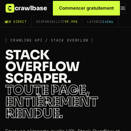
crawlbase
Commencer gratuitement
EN DIRECT
DISPONIBILITÉ
99.99%
LATENCE
142ms
CRAWLING API / STACK OVERFLOW
STACK
OVERFLOW
SCRAPER.
TOUTE PAGE,
ENTIÈREMENT
RENDUE.