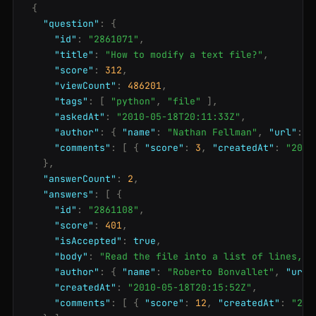
{
"question"
:
{
"id"
:
"2861071"
,
"title"
:
"How to modify a text file?"
,
"score"
:
312
,
"viewCount"
:
486201
,
"tags"
:
[
"python"
,
"file"
]
,
"askedAt"
:
"2010-05-18T20:11:33Z"
,
"author"
:
{
"name"
:
"Nathan Fellman"
,
"url"
:
"
"comments"
:
[
{
"score"
:
3
,
"createdAt"
:
"2010
}
,
"answerCount"
:
2
,
"answers"
:
[
{
"id"
:
"2861108"
,
"score"
:
401
,
"isAccepted"
:
true
,
"body"
:
"Read the file into a list of lines, i
"author"
:
{
"name"
:
"Roberto Bonvallet"
,
"url"
"createdAt"
:
"2010-05-18T20:15:52Z"
,
"comments"
:
[
{
"score"
:
12
,
"createdAt"
:
"201