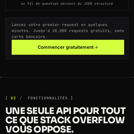
un fil de question devient du JSON structuré
200
stackoverflow.com
/questions/231767/what-does-the-yield-keyword-do
US
163ms
Lancez votre premier request en quelques
200
stackoverflow.com
/questions/tagged/python
GB
101ms
minutes. Jusqu'à 20,000 requests gratuits, sans
carte bancaire.
200
stackoverflow.com
/questions/tagged/sql
BR
145ms
Commencer gratuitement
200
stackoverflow.com
/questions/tagged/rust
NL
129ms
02
FONCTIONNALITÉS
UNE SEULE API POUR TOUT
CE QUE STACK OVERFLOW
VOUS OPPOSE.