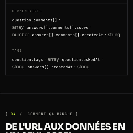
COMMENTAIRES
·
question.comments[]
array
·
answers[].comments[].score
number
· string
answers[].comments[].createdAt
TAGS
· array
·
question.tags
question.askedAt
string
· string
answers[].createdAt
04
COMMENT ÇA MARCHE
DE L'URL AUX DONNÉES EN