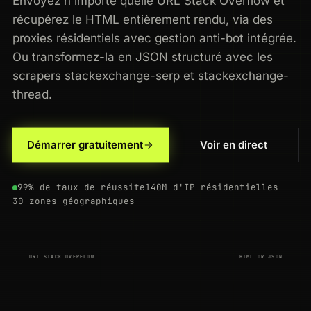
Envoyez n'importe quelle URL Stack Overflow et
récupérez le HTML entièrement rendu, via des
proxies résidentiels avec gestion anti-bot intégrée.
Ou transformez-la en JSON structuré avec les
scrapers stackexchange-serp et stackexchange-
thread.
Démarrer gratuitement
Voir en direct
200
stackoverflow.com
/questions
IN
63ms
200
stackoverflow.com
/questions/tagged/javascript
BR
142ms
99% de taux de réussite
140M d'IP résidentielles
30 zones géographiques
200
stackoverflow.com
/questions/tagged/javascript
BR
187ms
200
stackoverflow.com
/tags
FR
104ms
URL STACK OVERFLOW
HTML OR JSON
200
stackoverflow.com
/questions/231767/what-does-the-yield-keyword-do
GB
138ms
200
stackoverflow.com
/questions/11227809/how-to-fix-this
BR
41ms