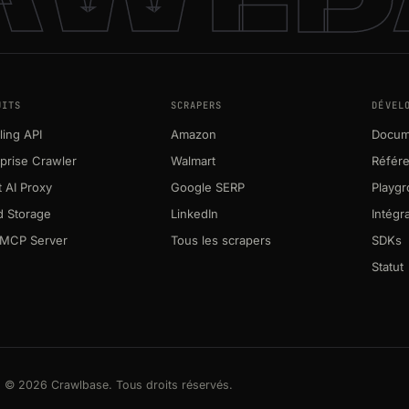
UITS
SCRAPERS
DÉVEL
ing API
Amazon
Docum
prise Crawler
Walmart
Référ
 AI Proxy
Google SERP
Playg
d Storage
LinkedIn
Intégr
MCP Server
Tous les scrapers
SDKs
Statut
© 2026 Crawlbase. Tous droits réservés.