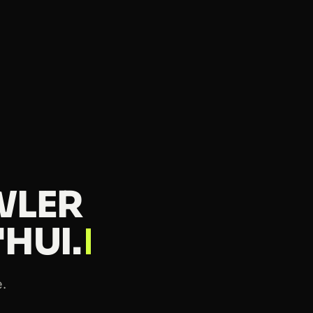
WLER
HUI.
e.