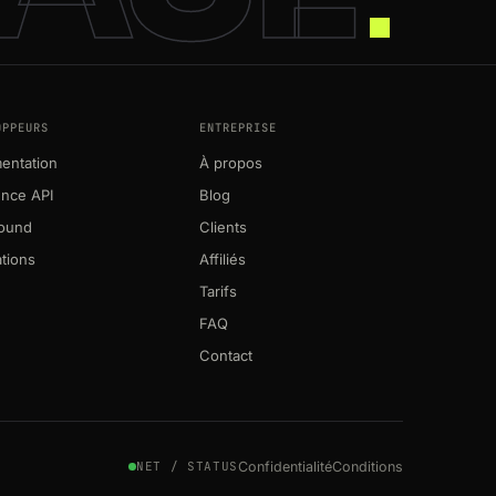
OPPEURS
ENTREPRISE
entation
À propos
ence API
Blog
round
Clients
ations
Affiliés
Tarifs
FAQ
Contact
Confidentialité
Conditions
NET / STATUS