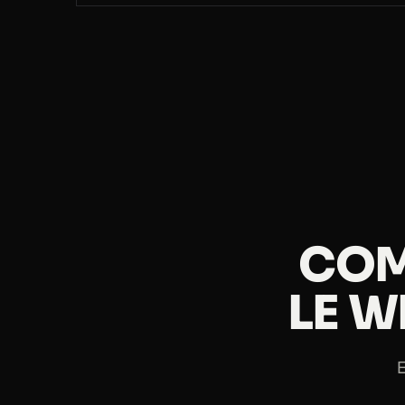
COM
LE W
E