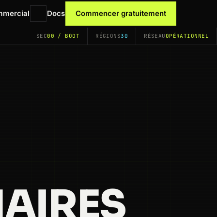
mmercial
Docs
Commencer gratuitement
SEC
00 / BOOT
RÉGIONS
30
RÉSEAU
OPÉRATIONNEL
NAIRES