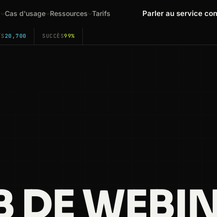
Parler au service co
s
Cas d'usage
Ressources
Tarifs
/S
20,700
SUCCÈS
99%
B DE WEBI