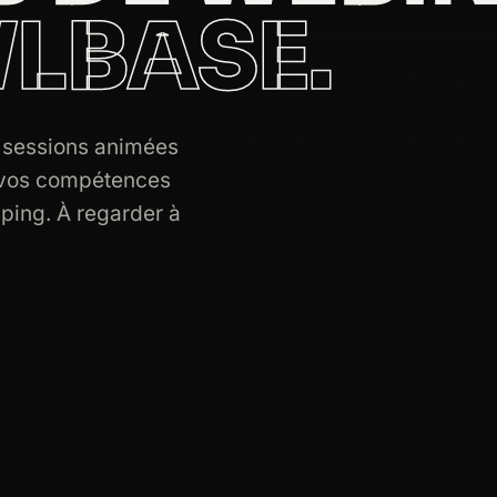
LBASE.
s sessions animées
r vos compétences
ping. À regarder à