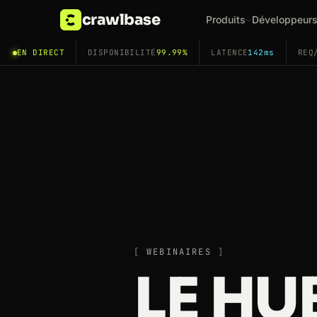
crawlbase
Produits
Développeur
EN DIRECT
DISPONIBILITÉ
99.99%
LATENCE
142ms
REQ
WEBINAIRES
LE HU