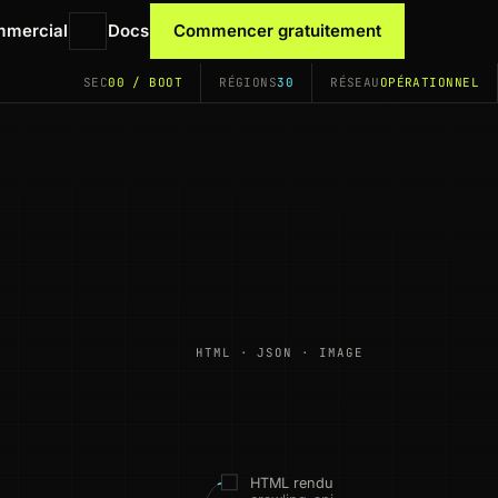
mmercial
Docs
Commencer gratuitement
SEC
00 / BOOT
RÉGIONS
30
RÉSEAU
OPÉRATIONNEL
HTML · JSON · IMAGE
HTML rendu