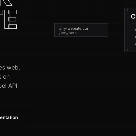
TE
C
any-website.com
/any/path
tes web,
s en
pel API
entation