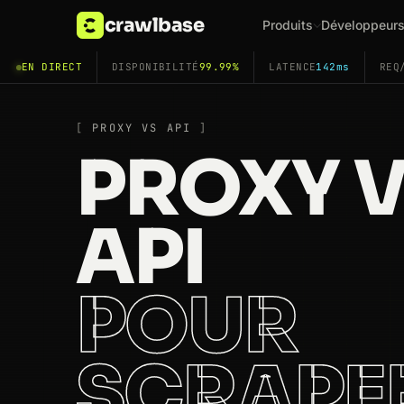
crawlbase
Produits
Développeur
EN DIRECT
DISPONIBILITÉ
99.99%
LATENCE
142ms
REQ
PROXY VS API
PROXY 
API
POUR
SCRAPE