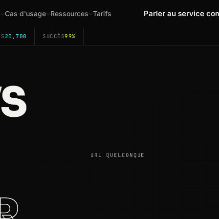
Parler au service co
s
Cas d'usage
Ressources
Tarifs
/S
20,700
SUCCÈS
99%
VS
URL QUELCONQUE
R