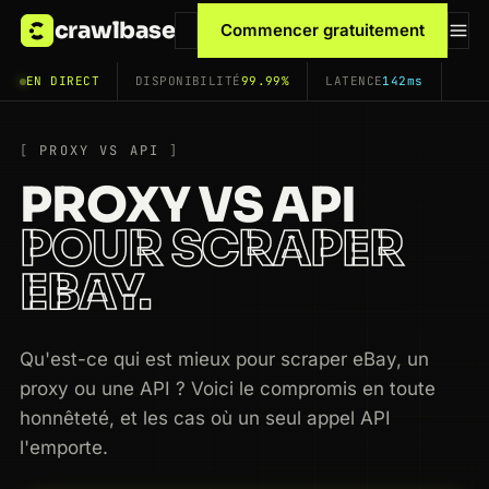
crawlbase
Commencer gratuitement
EN DIRECT
DISPONIBILITÉ
99.99%
LATENCE
142ms
PROXY VS API
PROXY VS API
POUR SCRAPER
EBAY.
Qu'est-ce qui est mieux pour scraper eBay, un
proxy ou une API ? Voici le compromis en toute
honnêteté, et les cas où un seul appel API
l'emporte.