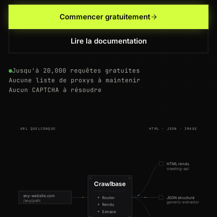
Commencer gratuitement
Lire la documentation
Jusqu'à 20,000 requêtes gratuites
Aucune liste de proxys à maintenir
Aucun CAPTCHA à résoudre
URL QUELCONQUE
HTML · JSON · IMAGE
HTML rendu
crawling-api
Crawlbase
any-website.com
Router
JSON structuré
/any/path
generic-extractor
Rendu
Extraire