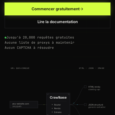
Commencer gratuitement
Lire la documentation
Jusqu'à 20,000 requêtes gratuites
Aucune liste de proxys à maintenir
Aucun CAPTCHA à résoudre
URL QUELCONQUE
HTML · JSON · IMAGE
HTML rendu
crawling-api
Crawlbase
any-website.com
Router
JSON structuré
/any/path
generic-extractor
Rendu
Extraire