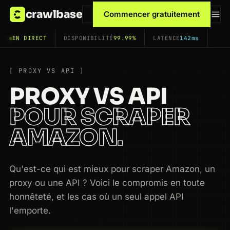
crawlbase
Commencer gratuitement
EN DIRECT
DISPONIBILITÉ
99.99%
LATENCE
142ms
PROXY VS API
PROXY VS API
POUR SCRAPER
AMAZON.
Qu'est-ce qui est mieux pour scraper Amazon, un
proxy ou une API ? Voici le compromis en toute
honnêteté, et les cas où un seul appel API
l'emporte.