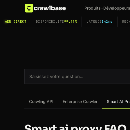
crawlbase
Produits
Développeur
EN DIRECT
DISPONIBILITÉ
99.99%
LATENCE
142ms
REQ
Crawling API
Enterprise Crawler
Smart AI Pr
Smart ai proxy FAQ