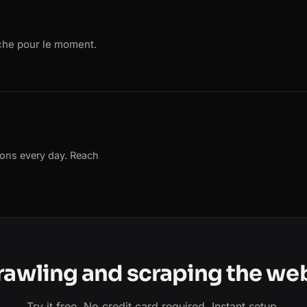
rche pour le moment.
ions every day. Reach
crawling and scraping the we
Try it free. No credit card required. Instant setup.