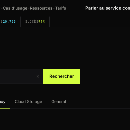
Parler au service co
s
Cas d'usage
Ressources
Tarifs
/S
20,700
SUCCÈS
99%
Rechercher
oxy
Cloud Storage
General