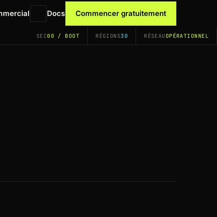
mmercial
Docs
Commencer gratuitement
SEC
00 / BOOT
RÉGIONS
30
RÉSEAU
OPÉRATIONNEL