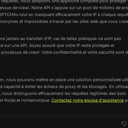
s requêtes, nous adoptons une approche complète pour protéger 
essus de crawl. Notre API s'appuie sur un pool de millions de pr
 CAPTCHAs tout en masquant efficacement votre IP à chaque requê
nonymes et impossibles à tracer par les sites web que vous craw
s jamais au transfert d'IP, car de telles pratiques ne sont pas
é sur une API. Soyez assuré que votre IP reste protégée et
 processus de crawl. Votre confidentialité et votre sécurité sont 
, nous pouvons mettre en place une solution personnalisée util
e capacité à éviter les échecs de proxy et les blocages. En utilisa
, nous distinguons efficacement les requêtes légitimes des bots
l fluide et ininterrompue.
Contactez notre équipe d'assistance
p