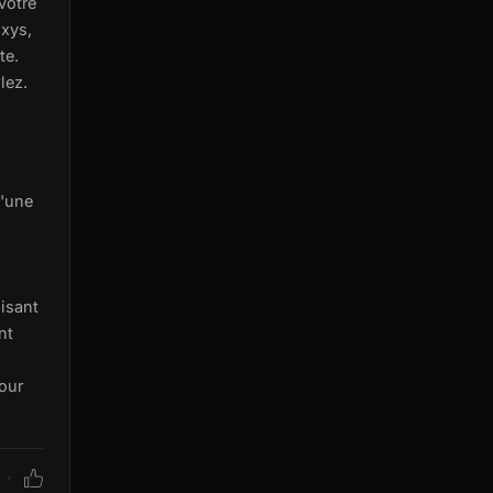
votre
oxys,
te.
lez.
d'une
isant
nt
our