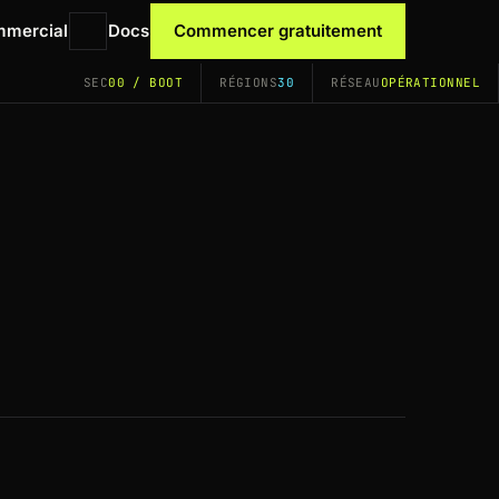
mmercial
Docs
Commencer gratuitement
SEC
00 / BOOT
RÉGIONS
30
RÉSEAU
OPÉRATIONNEL