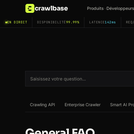
crawlbase
Produits
Développeur
EN DIRECT
DISPONIBILITÉ
99.99%
LATENCE
142ms
REQ
Crawling API
Enterprise Crawler
Smart AI Pr
General FAQ