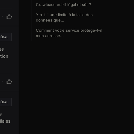
Crawlbase est-il légal et sûr ?
Y a-t-il une limite à la taille des
données que...
Comment votre service protège-t-il
mon adresse...
NÉRAL
es
ation
NÉRAL
s
iales