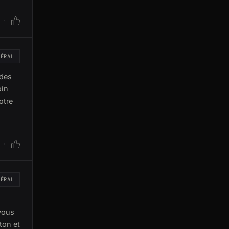
NÉRAL
 des
oin
otre
NÉRAL
 vous
ton et