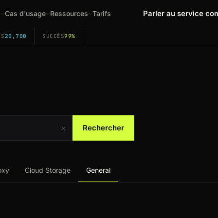
Parler au service co
s
Cas d'usage
Ressources
Tarifs
/S
20,700
SUCCÈS
99%
Rechercher
oxy
Cloud Storage
General