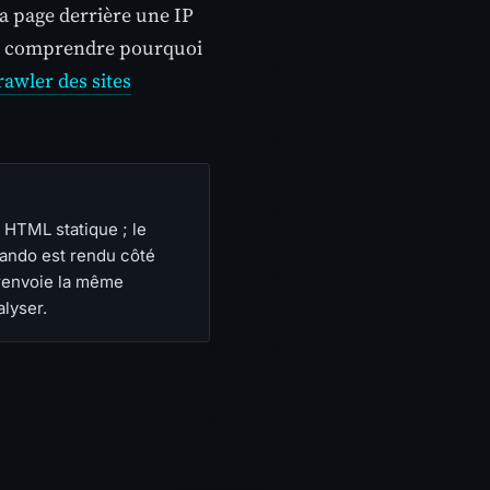
la page derrière une IP
tez comprendre pourquoi
awler des sites
 HTML statique ; le
lando est rendu côté
 renvoie la même
alyser.