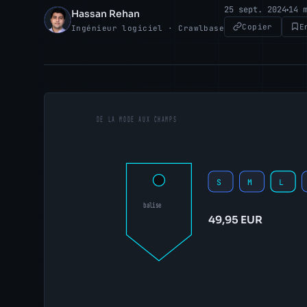
25 sept. 2024
14 
Hassan Rehan
HR
Copier
E
Ingénieur logiciel · Crawlbase