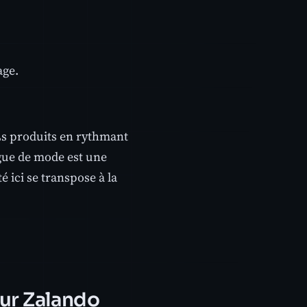
age.
Ls produits en rythmant
ogue de mode est une
é ici se transpose à la
ur Zalando