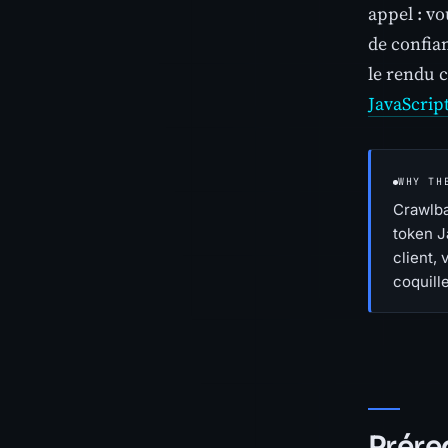
appel : vo
de confia
le rendu c
JavaScrip
WHY TH
Crawlba
token J
client,
coquille
Prére