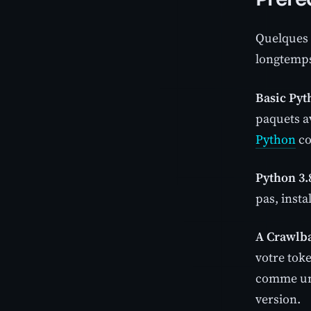
Quelques 
longtemp
Basic Pyt
paquets a
Python
co
Python 3.8
pas, insta
A Crawlba
votre tok
comme un 
version.