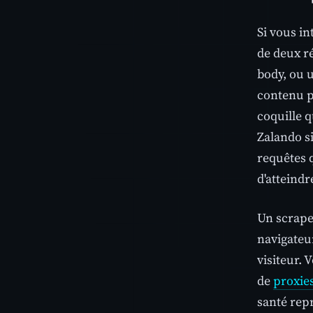
Si vous i
de deux r
body, ou 
contenu pr
coquille q
Zalando si
requêtes 
d'atteindr
Un scrape
navigateur
visiteur.
de
proxies
santé rep