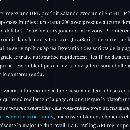
nterrogez une URL produit Zalando avec un client HTTP b
éponses inutiles : un statut 200 avec presque aucune do
un défi bot. Deux facteurs jouent contre vous. Première
oduit dans le navigateur avec JavaScript, de sorte que l
ui ne se remplit qu'après l'exécution des scripts de la 
gnale le trafic automatisé rapidement : les IP de datacen
qui ne ressemblent pas à un vrai navigateur sont challe
e le contenu rendu.
r Zalando fonctionnel a donc besoin de deux choses en u
 qui rend réellement la page, et une IP que la plateform
 Vous pouvez assembler cela vous-même avec un navigateu
 résidentiels tournants
, mais assembler ces éléments et
résente la majorité du travail. La Crawling API regroupe