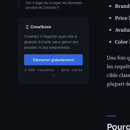
Est-il légal de scraper les données
Brand
produit de Zalando ?
Price
l
Crawlbase
Availa
Crawlez n'importe quel site à
Color
grande échelle sans gérer les
proxies ni les empreintes.
Une fois 
Démarrer gratuitement
les requêt
1 000 requêtes · sans carte
cible cla
→
plupart de
Pourq