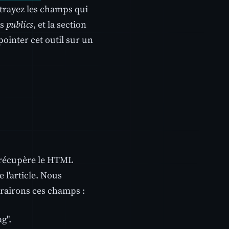
xtrayez les champs qui
ts
publics
, et la section
 pointer cet outil sur un
, récupère le HTML
 l'article. Nous
trairons ces champs :
g".