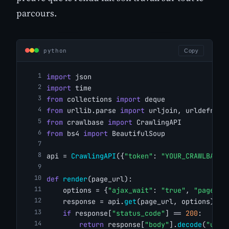
parcours.
python
Copy
import
 json
import
 time
from
 collections 
import
 deque
from
 urllib.parse 
import
 urljoin, urldefrag,
from
 crawlbase 
import
 CrawlingAPI
from
 bs4 
import
 BeautifulSoup
api = 
CrawlingAPI
({
"token"
: 
"YOUR_CRAWLBASE_
def
render
(page_url):
    options = {
"ajax_wait"
: 
"true"
, 
"page_wa
    response = api.
get
(page_url, options)
if
 response[
"status_code"
] == 
200
:
return
 response[
"body"
].
decode
(
"utf-