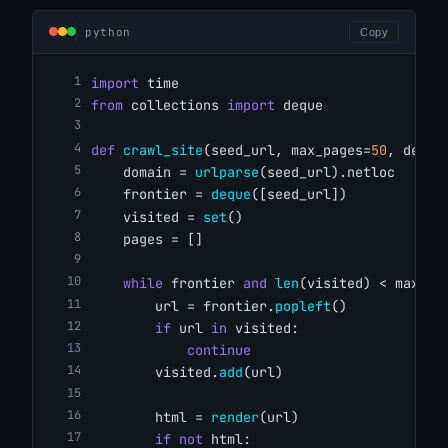
python
Copy
import
 time
from
 collections 
import
 deque
def
crawl_site
(seed_url, max_pages=
50
, delay
    domain = 
urlparse
(seed_url).netloc
    frontier = 
deque
([seed_url])
    visited = 
set
()
    pages = []
while
 frontier 
and
len
(visited) < max_pa
        url = frontier.
popleft
()
if
 url 
in
 visited:
continue
        visited.
add
(url)
        html = 
render
(url)
if
not
 html: