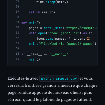
        time.
sleep
(delay)
return
 results
def
main
():
    pages = 
crawl_site
(
"https://example.com/
with
open
(
"crawl.json"
, 
"w"
) 
as
 f:
        json.
dump
(pages, f, indent=
2
)
print
(
f"Crawled {len(pages)} pages"
)
if
 __name__ == 
"__main__"
:
main
()
Exécutez-le avec
et vous
python crawler.py
verrez la frontière grandir à mesure que chaque
page rendue apporte de nouveaux liens, puis
rétrécir quand le plafond de pages est atteint.