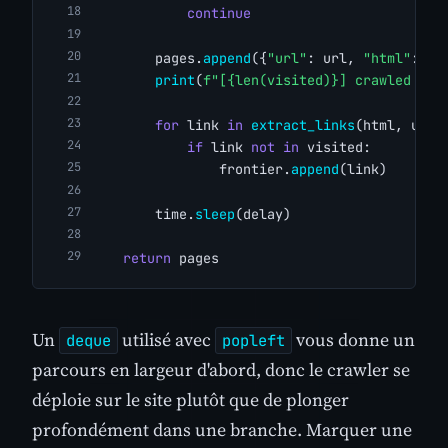
continue
        pages.
append
({
"url"
: url, 
"html"
: ht
print
(
f"[{len(visited)}] crawled {ur
for
 link 
in
extract_links
(html, url,
if
 link 
not
in
 visited:
                frontier.
append
(link)
        time.
sleep
(delay)
return
 pages
Un
utilisé avec
vous donne un
deque
popleft
parcours en largeur d'abord, donc le crawler se
déploie sur le site plutôt que de plonger
profondément dans une branche. Marquer une