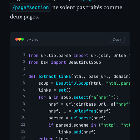
ne soient pas traités comme
/page#section
deux pages.
python
Copy
from
 urllib.parse 
import
 urljoin, urldefrag,
from
 bs4 
import
 BeautifulSoup
def
extract_links
(html, base_url, domain):
    soup = 
BeautifulSoup
(html, 
"html.parser"
    links = 
set
()
for
 a 
in
 soup.
select
(
"a[href]"
):
        href = urljoin(base_url, a[
"href"
])
        href, _ = 
urldefrag
(href)
        parsed = 
urlparse
(href)
if
 parsed.scheme 
in
 (
"http"
, 
"https"
            links.
add
(href)
return
 links