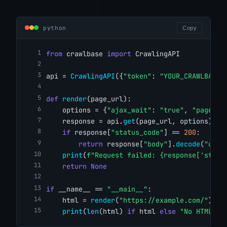
python
Copy
from
 crawlbase 
import
 CrawlingAPI
api = 
CrawlingAPI
({
"token"
: 
"YOUR_CRAWLBASE_
def
render
(page_url):
    options = {
"ajax_wait"
: 
"true"
, 
"page_wa
    response = api.
get
(page_url, options)
if
 response[
"status_code"
] == 
200
:
return
 response[
"body"
].
decode
(
"utf-
print
(
f"Request failed: {response['statu
return
None
if
 __name__ == 
"__main__"
:
    html = 
render
(
"https://example.com/"
)
print
(
len
(html) 
if
 html 
else
"No HTML re