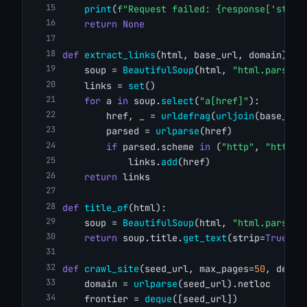
print
(
f"Request failed: {response['statu
return
None
def
extract_links
(html, base_url, domain):
    soup = 
BeautifulSoup
(html, 
"html.parser"
    links = 
set
()
for
 a 
in
 soup.
select
(
"a[href]"
):
        href, _ = 
urldefrag
(
urljoin
(base_url
        parsed = 
urlparse
(href)
if
 parsed.scheme 
in
 (
"http"
, 
"https"
            links.
add
(href)
return
 links
def
title_of
(html):
    soup = 
BeautifulSoup
(html, 
"html.parser"
return
 soup.title.
get_text
(strip=
True
) 
i
def
crawl_site
(seed_url, max_pages=
50
, delay
    domain = 
urlparse
(seed_url).netloc
    frontier = 
deque
([seed_url])