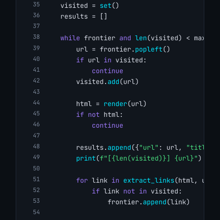
    visited = 
set
()
    results = []
while
 frontier 
and
len
(visited) < max_pa
        url = frontier.
popleft
()
if
 url 
in
 visited:
continue
        visited.
add
(url)
        html = 
render
(url)
if
not
 html:
continue
        results.
append
({
"url"
: url, 
"title"
:
print
(
f"[{len(visited)}] {url}"
)
for
 link 
in
extract_links
(html, url,
if
 link 
not
in
 visited:
                frontier.
append
(link)