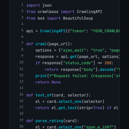
import
 json
from
 crawlbase 
import
 CrawlingAPI
from
 bs4 
import
 BeautifulSoup
api = 
CrawlingAPI
({
"token"
: 
"YOUR_CRAWLBASE_
def
crawl
(page_url):
    options = {
"ajax_wait"
: 
"true"
, 
"page_wa
    response = api.
get
(page_url, options)
if
 response[
"status_code"
] == 
200
:
return
 response[
"body"
].
decode
(
"lati
print
(
f"Request failed: {response['statu
return
None
def
text_of
(card, selector):
    el = card.
select_one
(selector)
return
 el.
get_text
(strip=
True
) 
if
 el 
els
def
parse_rating
(card):
    el = card.
select_one
(
"span.w_iUH7"
)