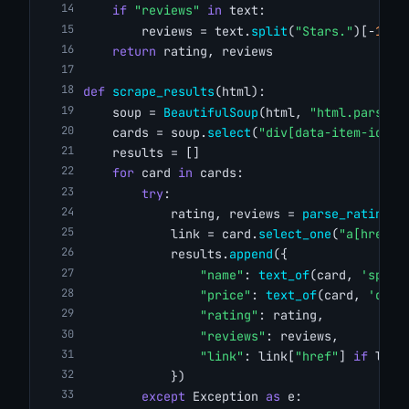
if
"reviews"
in
 text:
        reviews = text.
split
(
"Stars."
)[-
1
].
r
return
 rating, reviews
def
scrape_results
(html):
    soup = 
BeautifulSoup
(html, 
"html.parser"
    cards = soup.
select
(
"div[data-item-id]"
)
    results = []
for
 card 
in
 cards:
try
:
            rating, reviews = 
parse_rating
(c
            link = card.
select_one
(
"a[href]"
            results.
append
({
"name"
: 
text_of
(card, 
'span[
"price"
: 
text_of
(card, 
'div[
"rating"
: rating,
"reviews"
: reviews,
"link"
: link[
"href"
] 
if
 link
            })
except
 Exception 
as
 e: