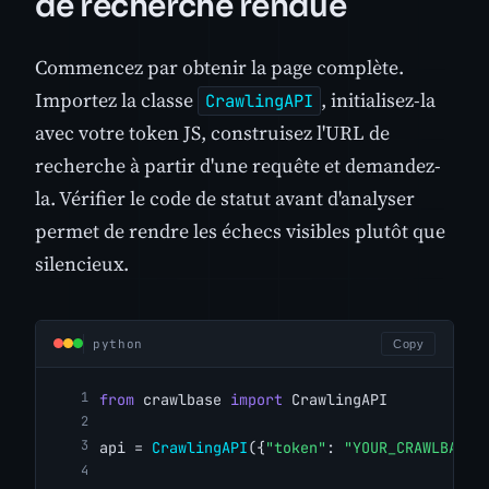
de recherche rendue
Commencez par obtenir la page complète.
Importez la classe
, initialisez-la
CrawlingAPI
avec votre token JS, construisez l'URL de
recherche à partir d'une requête et demandez-
la. Vérifier le code de statut avant d'analyser
permet de rendre les échecs visibles plutôt que
silencieux.
python
Copy
from
 crawlbase 
import
 CrawlingAPI
api = 
CrawlingAPI
({
"token"
: 
"YOUR_CRAWLBASE_