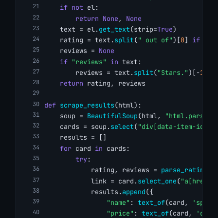
if
not
 el:
return
None
, 
None
    text = el.
get_text
(strip=
True
)
    rating = text.
split
(
" out of"
)[
0
] 
if
"ou
    reviews = 
None
if
"reviews"
in
 text:
        reviews = text.
split
(
"Stars."
)[-
1
].
r
return
 rating, reviews
def
scrape_results
(html):
    soup = 
BeautifulSoup
(html, 
"html.parser"
    cards = soup.
select
(
"div[data-item-id]"
)
    results = []
for
 card 
in
 cards:
try
:
            rating, reviews = 
parse_rating
(c
            link = card.
select_one
(
"a[href]"
            results.
append
({
"name"
: 
text_of
(card, 
'span[
"price"
: 
text_of
(card, 
'div[