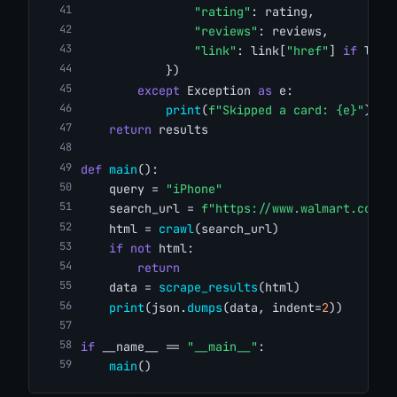
"rating"
: rating,
"reviews"
: reviews,
"link"
: link[
"href"
] 
if
 link
            })
except
 Exception 
as
 e:
print
(
f"Skipped a card: {e}"
)
return
 results
def
main
():
    query = 
"iPhone"
    search_url = 
f"https://www.walmart.com/s
    html = 
crawl
(search_url)
if
not
 html:
return
    data = 
scrape_results
(html)
print
(json.
dumps
(data, indent=
2
))
if
 __name__ == 
"__main__"
:
main
()