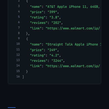
{
"name"
: 
"AT&T Apple iPhone 11, 64GB, Bla
"price"
: 
"399"
,
"rating"
: 
"3.8"
,
"reviews"
: 
"202"
,
"link"
: 
"https://www.walmart.com/ip/..."
}
,
{
"name"
: 
"Straight Talk Apple iPhone 11, 
"price"
: 
"249"
,
"rating"
: 
"4.2"
,
"reviews"
: 
"3244"
,
"link"
: 
"https://www.walmart.com/ip/..."
}
]