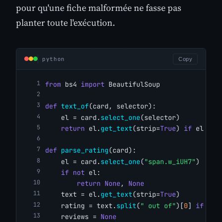
pour qu'une fiche malformée ne fasse pas
planter toute l'exécution.
python
Copy
from
 bs4 
import
 BeautifulSoup
def
text_of
(card, selector):
    el = card.
select_one
(selector)
return
 el.
get_text
(strip=
True
) 
if
 el 
els
def
parse_rating
(card):
    el = card.
select_one
(
"span.w_iUH7"
)
if
not
 el:
return
None
, 
None
    text = el.
get_text
(strip=
True
)
    rating = text.
split
(
" out of"
)[
0
] 
if
"ou
    reviews = 
None