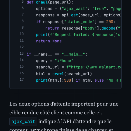
def
crawl
(page_url):
    options = {
"ajax_wait"
: 
"true"
, 
"page_wa
    response = api.
get
(page_url, options)
if
 response[
"status_code"
] == 
200
:
return
 response[
"body"
].
decode
(
"lati
print
(
f"Request failed: {response['statu
return
None
if
 __name__ == 
"__main__"
:
    query = 
"iPhone"
    search_url = 
f"https://www.walmart.com/s
    html = 
crawl
(search_url)
print
(html[:
500
] 
if
 html 
else
"No HTML r
Les deux options d'attente importent pour une
cible rendue côté client comme celle-ci.
indique à l'API d'attendre que le
ajax_wait
contenu asynchrone finisse de se charger, et