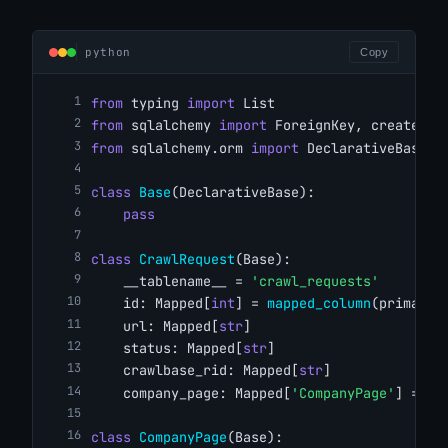
python
Copy
from
 typing 
import
 List
from
 sqlalchemy 
import
 ForeignKey, create_en
from
 sqlalchemy.orm 
import
 DeclarativeBase, 
class
Base
(DeclarativeBase):
pass
class
CrawlRequest
(Base):
    __tablename__ = 
'crawl_requests'
    id: Mapped[
int
] = 
mapped_column
(primary_
    url: Mapped[
str
]
    status: Mapped[
str
]
    crawlbase_rid: Mapped[
str
]
    company_page: Mapped[
'CompanyPage'
] = 
re
class
CompanyPage
(Base):