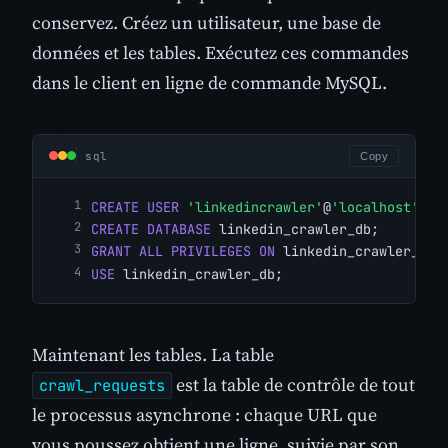
conservez. Créez un utilisateur, une base de
données et les tables. Exécutez ces commandes
dans le client en ligne de commande MySQL.
sql
Copy
CREATE USER
'linkedincrawler'
@
'localhost'
ID
CREATE DATABASE
 linkedin_crawler_db;
GRANT ALL PRIVILEGES ON
 linkedin_crawler_db.
USE
 linkedin_crawler_db;
Maintenant les tables. La table
est la table de contrôle de tout
crawl_requests
le processus asynchrone : chaque URL que
vous poussez obtient une ligne, suivie par son