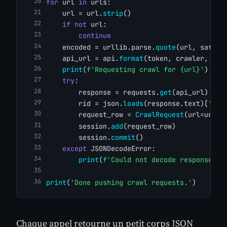
for
 url 
in
 urls:
    url = url.
strip
()
if
not
 url:
continue
    encoded = urllib.parse.
quote
(url, safe=
'
    api_url = api.
format
(token, crawler, enc
print
(
f'Requesting crawl for {url}'
)
try
:
        response = requests.
get
(api_url)
        rid = json.
loads
(response.text)[
'rid
        request_row = 
CrawlRequest
(url=url, 
        session.
add
(request_row)
        session.
commit
()
except
 JSONDecodeError:
print
(
f'Could not decode response fo
print
(
'Done pushing crawl requests.'
)
Chaque appel retourne un petit corps JSON