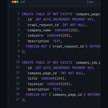
sql
Copy
CREATE TABLE IF NOT EXISTS
 `company_pages` (
  `id` 
INT
AUTO_INCREMENT PRIMARY KEY
,
  `crawl_request_id` 
INT
NOT NULL
,
  `company_name` 
VARCHAR
(
255
),
  `industry` 
VARCHAR
(
255
),
  `description` 
TEXT
,
FOREIGN KEY
 (`crawl_request_id`) 
REFERENCE
);
CREATE TABLE IF NOT EXISTS
 `company_job_post
  `id` 
INT
AUTO_INCREMENT PRIMARY KEY
,
  `company_page_id` 
INT
NOT NULL
,
  `title` 
VARCHAR
(
255
),
  `location` 
VARCHAR
(
255
),
  `description` 
TEXT
,
FOREIGN KEY
 (`company_page_id`) 
REFERENCES
);