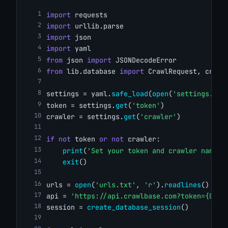
import
 requests
import
 urllib.parse
import
 json
import
 yaml
from
 json 
import
 JSONDecodeError
from
 lib.database 
import
 CrawlRequest, creat
settings = yaml.
safe_load
(
open
(
'settings.yml
token = settings.
get
(
'token'
)
crawler = settings.
get
(
'crawler'
)
if
not
 token 
or
not
 crawler:
print
(
'Set your token and crawler name i
exit
()
urls = 
open
(
'urls.txt'
, 
'r'
).
readlines
()
api = 
'https://api.crawlbase.com?token={0}&c
session = 
create_database_session
()