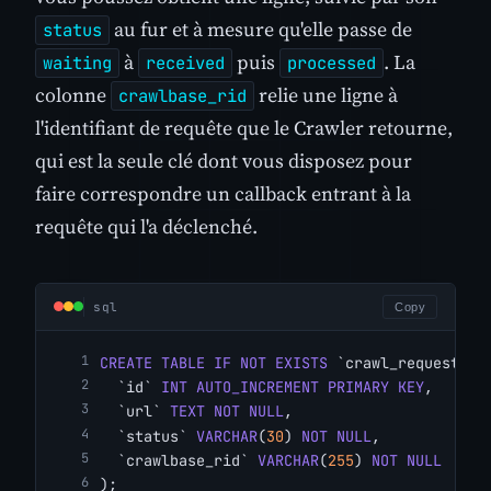
au fur et à mesure qu'elle passe de
status
à
puis
. La
waiting
received
processed
colonne
relie une ligne à
crawlbase_rid
l'identifiant de requête que le Crawler retourne,
qui est la seule clé dont vous disposez pour
faire correspondre un callback entrant à la
requête qui l'a déclenché.
sql
Copy
CREATE TABLE IF NOT EXISTS
 `crawl_requests` 
  `id` 
INT
AUTO_INCREMENT PRIMARY KEY
,
  `url` 
TEXT NOT NULL
,
  `status` 
VARCHAR
(
30
) 
NOT NULL
,
  `crawlbase_rid` 
VARCHAR
(
255
) 
NOT NULL
);