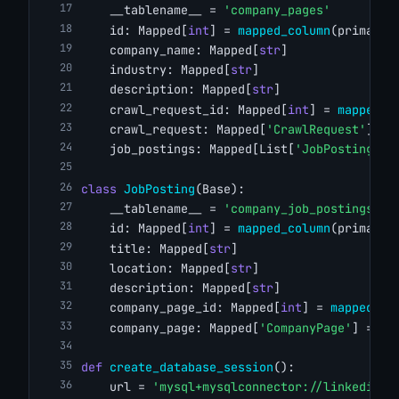
    __tablename__ = 
'company_pages'
    id: Mapped[
int
] = 
mapped_column
(primary_
    company_name: Mapped[
str
]
    industry: Mapped[
str
]
    description: Mapped[
str
]
    crawl_request_id: Mapped[
int
] = 
mapped_c
    crawl_request: Mapped[
'CrawlRequest'
] = 
    job_postings: Mapped[List[
'JobPosting'
]]
class
JobPosting
(Base):
    __tablename__ = 
'company_job_postings'
    id: Mapped[
int
] = 
mapped_column
(primary_
    title: Mapped[
str
]
    location: Mapped[
str
]
    description: Mapped[
str
]
    company_page_id: Mapped[
int
] = 
mapped_co
    company_page: Mapped[
'CompanyPage'
] = 
re
def
create_database_session
():
    url = 
'mysql+mysqlconnector://linkedincr