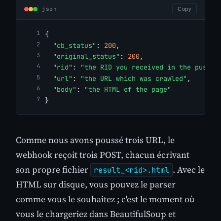
json
Copy
{
"cb_status"
: 
200
,
"original_status"
: 
200
,
"rid"
: 
"the RID you received in the push c
"url"
: 
"the URL which was crawled"
,
"body"
: 
"the HTML of the page"
}
Comme nous avons poussé trois URL, le
webhook reçoit trois POST, chacun écrivant
son propre fichier
. Avec le
result_<rid>.html
HTML sur disque, vous pouvez le parser
comme vous le souhaitez ; c'est le moment où
vous le chargeriez dans BeautifulSoup et