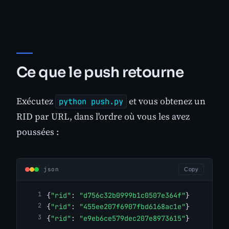
Ce que le push retourne
Exécutez
et vous obtenez un
python push.py
RID par URL, dans l'ordre où vous les avez
poussées :
json
Copy
{
"rid"
: 
"d756c32b0999b1c0507e364f"
}
{
"rid"
: 
"455ee207f6907fbd6168ac1e"
}
{
"rid"
: 
"e9eb6ce579dec207e8973615"
}