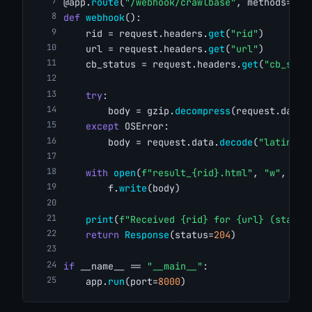
@app.
route
(
"/webhook/crawlbase"
, methods=[
"P
def
webhook
():
    rid = request.headers.
get
(
"rid"
)
    url = request.headers.
get
(
"url"
)
    cb_status = request.headers.
get
(
"cb_stat
try
:
        body = gzip.
decompress
(request.data)
except
 OSError:
        body = request.data.
decode
(
"latin1"
,
with
open
(
f"result_{rid}.html"
, 
"w"
, enc
        f.
write
(body)
print
(
f"Received {rid} for {url} (status
return
Response
(status=
204
)
if
 __name__ == 
"__main__"
:
    app.
run
(port=
8000
)