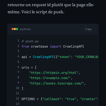
retourne un request id plutôt que la page elle-
même. Voici le script de push.
python
Copy
# push.py
from
 crawlbase 
import
 CrawlingAPI
api = 
CrawlingAPI
({
"token"
: 
"YOUR_CRAWLBASE_
urls = [
"https://httpbin.org/html"
,
"https://example.com/"
,
"https://books.toscrape.com/"
,
]
OPTIONS = {
"callback"
: 
"true"
, 
"crawler"
: 
"t