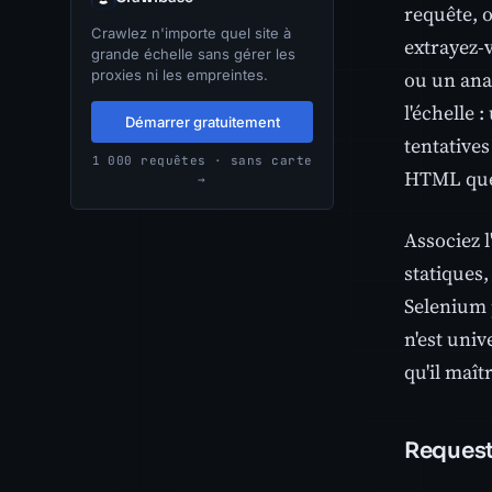
requête, 
Crawlez n'importe quel site à
extrayez-
grande échelle sans gérer les
proxies ni les empreintes.
ou un ana
l'échelle 
Démarrer gratuitement
tentatives
1 000 requêtes · sans carte
HTML que v
→
Associez l
statiques,
Selenium 
n'est univ
qu'il maîtr
Reques