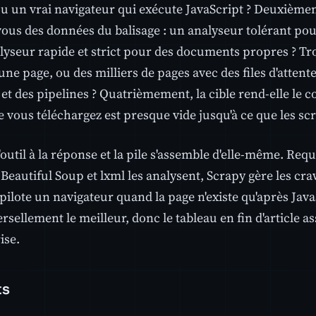
ou un vrai navigateur qui exécute JavaScript ? Deuxiè
vous des données du balisage : un analyseur tolérant p
lyseur rapide et strict pour des documents propres ? Tr
: une page, ou des milliers de pages avec des files d'attent
 et des pipelines ? Quatrièmement, la cible rend-elle le c
ous téléchargez est presque vide jusqu'à ce que les scri
'outil à la réponse et la pile s'assemble d'elle-même. Req
 Beautiful Soup et lxml les analysent, Scrapy gère les cra
pilote un navigateur quand la page n'existe qu'après Jav
ersellement le meilleur, donc le tableau en fin d'article a
ise.
ts