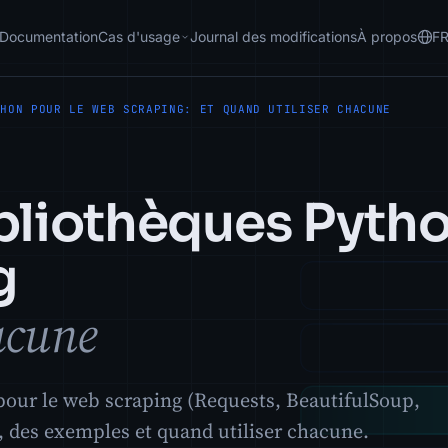
Documentation
Cas d'usage
Journal des modifications
À propos
F
THON POUR LE WEB SCRAPING: ET QUAND UTILISER CHACUNE
ibliothèques Pyth
g
hacune
pour le web scraping (Requests, BeautifulSoup,
s, des exemples et quand utiliser chacune.