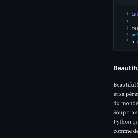
im
re
pr
ht
Beautif
Beautiful 
et sa pére
du monde r
Soup tran
Python que
comme de l