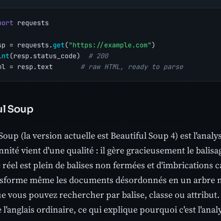
port
 requests
sp = requests.
get
(
"https://example.com"
)
int
(resp.status_code)  
# 200
ml = resp.text       
# raw HTML, ready to parse
ul Soup
Soup (la version actuelle est Beautiful Soup 4) est l'anal
nnité vient d'une qualité : il gère gracieusement le bal
éel est plein de balises non fermées et d'imbrications ca
sforme même les documents désordonnés en un arbre na
 vous pouvez rechercher par balise, classe ou attribut. 
'anglais ordinaire, ce qui explique pourquoi c'est l'ana