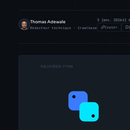
5 janv. 2026
11 
Thomas Adewale
TA
Copier
Rédacteur technique · Crawlbase