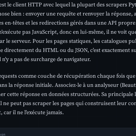
est le client HTTP avec lequel la plupart des scrapers 
hose bien : envoyer une requête et renvoyer la réponse, a
es en-têtes et les redirections gérés dans une API propre. 
exécute pas JavaScript, donc en lui-même, il ne voit que
r le serveur. Pour les pages statiques, les catalogues pu
ie directement du HTML ou du JSON, c'est exactement suff
l n'y a pas de surcharge de navigateur.
Requests comme couche de récupération chaque fois que 
ns la réponse initiale. Associez-le à un analyseur (Beau
r cette réponse en données structurées. Sa principale li
 il ne peut pas scraper les pages qui construisent leur c
, car il ne l'exécute jamais.
hon