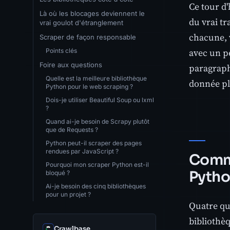
Ce tour d
Là où les blocages deviennent le
du vrai tr
vrai goulot d'étranglement
chacune, v
Scraper de façon responsable
avec un pe
Points clés
Foire aux questions
paragraphe
Quelle est la meilleure bibliothèque
donnée plu
Python pour le web scraping ?
Dois-je utiliser Beautiful Soup ou lxml
?
Quand ai-je besoin de Scrapy plutôt
que de Requests ?
Python peut-il scraper des pages
rendues par JavaScript ?
Comme
Pourquoi mon scraper Python est-il
Pyth
bloqué ?
Ai-je besoin des cinq bibliothèques
pour un projet ?
Quatre que
bibliothè
Crawlbase