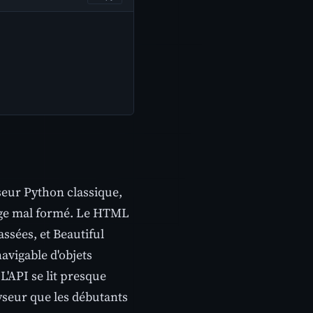
yseur Python classique,
isage mal formé. Le HTML
ssées, et Beautiful
vigable d'objets
L'API se lit presque
lyseur que les débutants