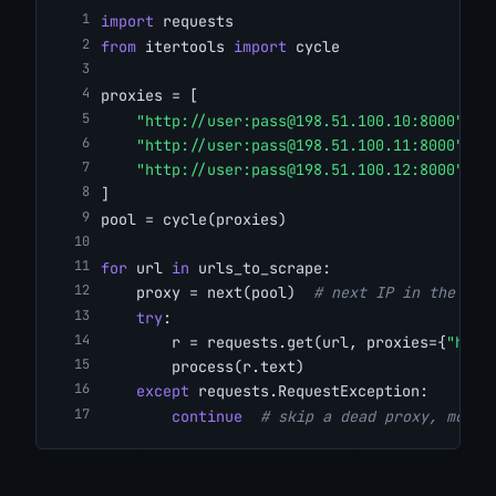
import
 requests
from
 itertools 
import
 cycle
proxies = [
"http://user:
pass@198.51.100.10
:8000"
,
"http://user:
pass@198.51.100.11
:8000"
,
"http://user:
pass@198.51.100.12
:8000"
,
]
pool = cycle(proxies)
for
 url 
in
 urls_to_scrape:
    proxy = next(pool)  
# next IP in the rot
try
:
        r = requests.get(url, proxies={
"http
        process(r.text)
except
 requests.RequestException:
continue
# skip a dead proxy, move 