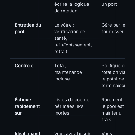
écrire la logique
un port
de rotation
Entretien du
Le vôtre :
Géré par le
pool
vérification de
fournisseur
santé,
rafraîchissement,
retrait
Contrôle
Total,
Politique de
maintenance
rotation via
incluse
le point de
terminaison
Échoue
Listes datacenter
Rarement ;
rapidement
périmées, IPs
le pool est
sur
mortes
maintenu
frais
Idéal quand
Vous avez besoin
Vous