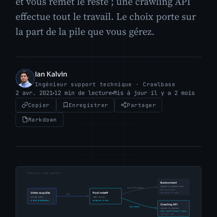
et vous remet le reste ; une crawling API
effectue tout le travail. Le choix porte sur
la part de la pile que vous gérez.
Ian Kalvin
IK
Ingénieur support technique · Crawlbase
2 avr. 2021
12 min de lecture
Mis à jour il y a 2 mois
Copier
Enregistrer
Partager
Markdown