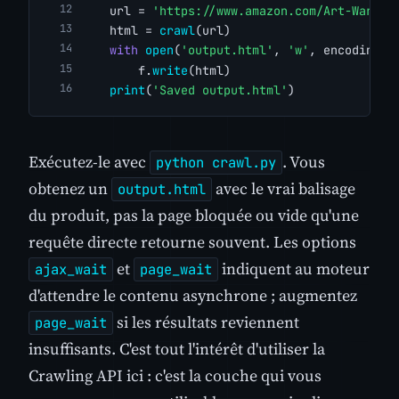
    url = 
'https://www.amazon.com/Art-War-DE
    html = 
crawl
(url)
with
open
(
'output.html'
, 
'w'
, encoding=
'
        f.
write
(html)
print
(
'Saved output.html'
)
Exécutez-le avec
. Vous
python crawl.py
obtenez un
avec le vrai balisage
output.html
du produit, pas la page bloquée ou vide qu'une
requête directe retourne souvent. Les options
et
indiquent au moteur
ajax_wait
page_wait
d'attendre le contenu asynchrone ; augmentez
si les résultats reviennent
page_wait
insuffisants. C'est tout l'intérêt d'utiliser la
Crawling API ici : c'est la couche qui vous