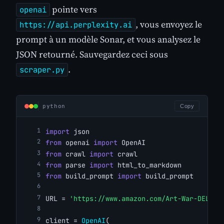
pointe vers
openai
, vous envoyez le
https://api.perplexity.ai
prompt à un modèle Sonar, et vous analysez le
JSON retourné. Sauvegardez ceci sous
.
scraper.py
python
Copy
import
 json
from
 openai 
import
 OpenAI
from
 crawl 
import
 crawl
from
 parse 
import
 html_to_markdown
from
 build_prompt 
import
 build_prompt
URL = 
'https://www.amazon.com/Art-War-DELUXE
client = 
OpenAI
(