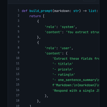
def
build_prompt
(markdown: 
str
) -> 
list
:
return
 [
        {
'role'
: 
'system'
,
'content'
: 
'You extract structur
        },
        {
'role'
: 
'user'
,
'content'
: (
'Extract these fields from t
'- title\n'
'- price\n'
'- rating\n'
'- one_sentence_summary\n\n'
f'Markdown:\n{markdown}\n\n'
'Respond with a single JSON 
            ),
        },
    ]