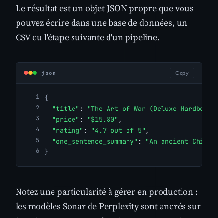
Le résultat est un objet JSON propre que vous
pouvez écrire dans une base de données, un
CSV ou l'étape suivante d'un pipeline.
json
Copy
{
"title"
: 
"The Art of War (Deluxe Hardbound
"price"
: 
"$15.80"
,
"rating"
: 
"4.7 out of 5"
,
"one_sentence_summary"
: 
"An ancient Chines
}
Notez une particularité à gérer en production :
les modèles Sonar de Perplexity sont ancrés sur