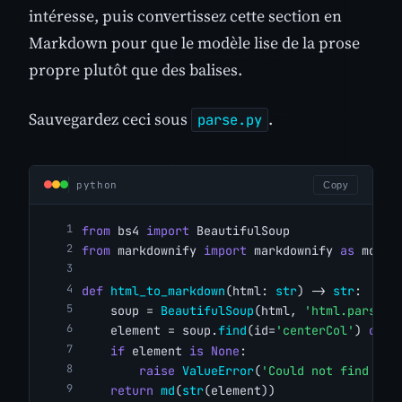
intéresse, puis convertissez cette section en
Markdown pour que le modèle lise de la prose
propre plutôt que des balises.
Sauvegardez ceci sous
.
parse.py
python
Copy
from
 bs4 
import
 BeautifulSoup
from
 markdownify 
import
 markdownify 
as
 md
def
html_to_markdown
(html: 
str
) -> 
str
:
    soup = 
BeautifulSoup
(html, 
'html.parser'
    element = soup.
find
(id=
'centerCol'
) 
or
 s
if
 element 
is
None
:
raise
ValueError
(
'Could not find con
return
md
(
str
(element))