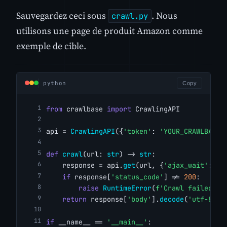
Sauvegardez ceci sous
. Nous
crawl.py
utilisons une page de produit Amazon comme
exemple de cible.
python
Copy
from
 crawlbase 
import
 CrawlingAPI
api = 
CrawlingAPI
({
'token'
: 
'YOUR_CRAWLBASE_
def
crawl
(url: 
str
) -> 
str
:
    response = api.
get
(url, {
'ajax_wait'
: 
't
if
 response[
'status_code'
] != 
200
:
raise
RuntimeError
(
f'Crawl failed: {
return
 response[
'body'
].
decode
(
'utf-8'
)
if
 __name__ == 
'__main__'
: