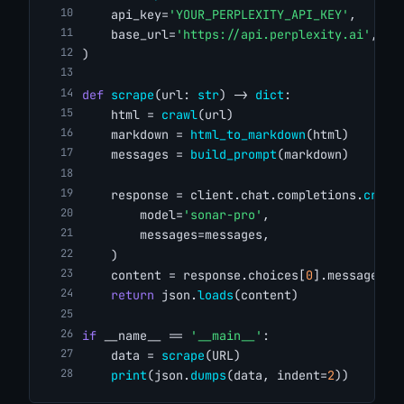
    api_key=
'YOUR_PERPLEXITY_API_KEY'
,
    base_url=
'https://api.perplexity.ai'
,
)
def
scrape
(url: 
str
) -> 
dict
:
    html = 
crawl
(url)
    markdown = 
html_to_markdown
(html)
    messages = 
build_prompt
(markdown)
    response = client.chat.completions.
creat
        model=
'sonar-pro'
,
        messages=messages,
    )
    content = response.choices[
0
].message.co
return
 json.
loads
(content)
if
 __name__ == 
'__main__'
:
    data = 
scrape
(URL)
print
(json.
dumps
(data, indent=
2
))