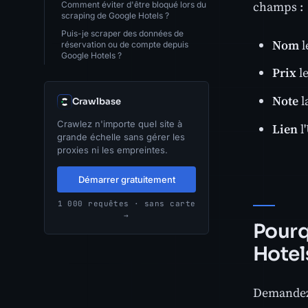
champs :
Comment éviter d'être bloqué lors du
scraping de Google Hotels ?
Puis-je scraper des données de
Nom
l
réservation ou de compte depuis
Google Hotels ?
Prix
le
Note
l
Crawlbase
Crawlez n'importe quel site à
Lien
l
grande échelle sans gérer les
proxies ni les empreintes.
Démarrer gratuitement
1 000 requêtes · sans carte
→
Pourq
Hotel
Demandez 