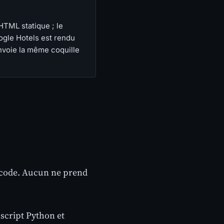
HTML statique ; le
ogle Hotels est rendu
envoie la même coquille
u code. Aucun ne prend
 script Python et