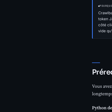
POURQU
Crawlba
token J
côté cl
vide qu'
Prére
Vous avez
longtemp
Python de