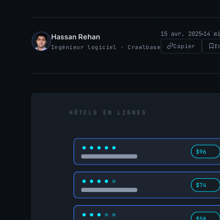
15 avr. 2025
14 m
Hassan Rehan
HR
Copier
E
Ingénieur logiciel · Crawlbase