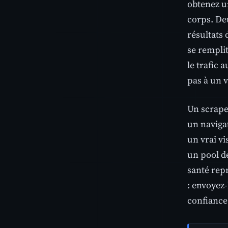
obtenez u
corps. Deu
résultats 
se remplit
le trafic 
pas à un v
Un scrape
un naviga
un vrai v
un pool de
santé repr
: envoyez-
confiance,