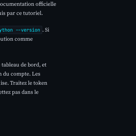
documentation officielle
s par ce tutoriel.
. Si
ython --version
ibution comme
 tableau de bord, et
on du compte. Les
se. Traitez le token
ettez pas dans le