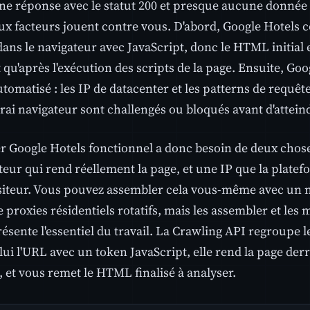
ne réponse avec le statut 200 et presque aucune donnée
x facteurs jouent contre vous. D'abord, Google Hotels co
dans le navigateur avec JavaScript, donc le HTML initial 
 qu'après l'exécution des scripts de la page. Ensuite, Go
automatisé : les IP de datacenter et les patterns de requê
rai navigateur sont challengés ou bloqués avant d'attein
r Google Hotels fonctionnel a donc besoin de deux chose
teur qui rend réellement la page, et une IP que la plat
isiteur. Vous pouvez assembler cela vous-même avec un n
 proxies résidentiels rotatifs, mais les assembler et les
ésente l'essentiel du travail. La Crawling API regroupe 
lui l'URL avec un token JavaScript, elle rend la page der
 et vous remet le HTML finalisé à analyser.