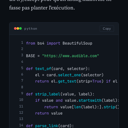
fasse pas planter l'exécution.
python
Copy
from
 bs4 
import
 BeautifulSoup
BASE = 
"https://www.audible.com"
def
text_of
(card, selector):
    el = card.
select_one
(selector)
return
 el.
get_text
(strip=
True
) 
if
 el 
els
def
strip_label
(value, label):
if
 value 
and
 value.
startswith
(label):
return
 value[
len
(label):].
strip
()
return
 value
def
parse_link
(card):