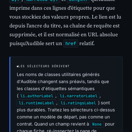
imprime dans ces lignes d'étiquette pour que
vous stockiez des valeurs propres. Le lien est lu
depuis l'ancre du titre, sa chaîne de requête est
supprimée, et il est normalisé en URL absolue
puisqu'Audible sert un
relatif.
href
LES SÉLECTEURS DÉRIVENT
Les noms de classes utilitaires générés
d'Audible changent sans préavis, tandis que
les classes d'étiquettes sémantiques
(
,
,
li.authorLabel
li.narratorLabel
,
) sont
li.runtimeLabel
li.ratingsLabel
plus durables. Traitez les sélecteurs ci-dessus
comme un modèle de départ, pas comme un
contrat. Quand un champ revient à
pour
None
chaque fiche, ré-inspectez la page de