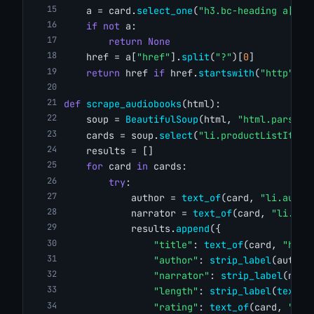
    a = card.
select_one
(
"h3.bc-heading a[hre
if
not
 a:
return
None
    href = a[
"href"
].
split
(
"?"
)[
0
]
return
 href 
if
 href.
startswith
(
"http"
) 
e
def
scrape_audiobooks
(html):
    soup = 
BeautifulSoup
(html, 
"html.parser"
    cards = soup.
select
(
"li.productListItem"
    results = []
for
 card 
in
 cards:
try
:
            author = 
text_of
(card, 
"li.autho
            narrator = 
text_of
(card, 
"li.nar
            results.
append
({
"title"
: 
text_of
(card, 
"h3.b
"author"
: 
strip_label
(author
"narrator"
: 
strip_label
(narr
"length"
: 
strip_label
(
text_o
"rating"
: 
text_of
(card, 
"li.