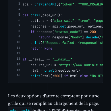
api = 
CrawlingAPI
({
"token"
: 
"YOUR_CRAWLBASE_
def
crawl
(page_url):
    options = {
"ajax_wait"
: 
"true"
, 
"page_wa
    response = api.
get
(page_url, options)
if
 response[
"status_code"
] == 
200
:
return
 response[
"body"
].
decode
(
"lati
print
(
f"Request failed: {response['statu
return
None
if
 __name__ == 
"__main__"
:
    results_url = 
"https://www.audible.com/s
    html = 
crawl
(results_url)
print
(html[:
500
] 
if
 html 
else
"No HTML r
Les deux options d'attente comptent pour une
grille qui se remplit au chargement de la page.
indique à l'API d'attendre que le
ajax_wait