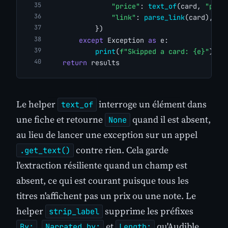
"price"
: 
text_of
(card, 
"p.bu
"link"
: 
parse_link
(card),
            })
except
 Exception 
as
 e:
print
(
f"Skipped a card: {e}"
)
return
 results
Le helper
interroge un élément dans
text_of
une fiche et retourne
quand il est absent,
None
au lieu de lancer une exception sur un appel
contre rien. Cela garde
.get_text()
l'extraction résiliente quand un champ est
absent, ce qui est courant puisque tous les
titres n'affichent pas un prix ou une note. Le
helper
supprime les préfixes
strip_label
,
et
qu'Audible
By:
Narrated by:
Length: