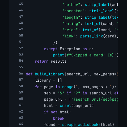
"author"
: 
strip_label
(author
"narrator"
: 
strip_label
(narr
"length"
: 
strip_label
(
text_o
"rating"
: 
text_of
(card, 
"li.
"price"
: 
text_of
(card, 
"p.bu
"link"
: 
parse_link
(card),
            })
except
 Exception 
as
 e:
print
(
f"Skipped a card: {e}"
)
return
 results
def
build_library
(search_url, max_pages=
5
):
    library = []
for
 page 
in
range
(
1
, max_pages + 
1
):
        sep = 
"&"
if
"?"
in
 search_url 
else
        page_url = 
f"{search_url}{sep}page={
        html = 
crawl
(page_url)
if
not
 html:
break
        found = 
scrape_audiobooks
(html)