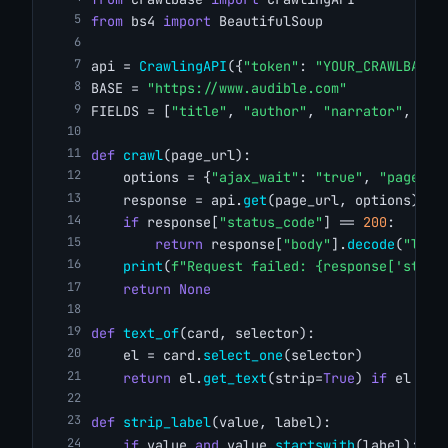
from
 bs4 
import
 BeautifulSoup
api = 
CrawlingAPI
({
"token"
: 
"YOUR_CRAWLBASE_
BASE = 
"https://www.audible.com"
FIELDS = [
"title"
, 
"author"
, 
"narrator"
, 
"le
def
crawl
(page_url):
    options = {
"ajax_wait"
: 
"true"
, 
"page_wa
    response = api.
get
(page_url, options)
if
 response[
"status_code"
] == 
200
:
return
 response[
"body"
].
decode
(
"lati
print
(
f"Request failed: {response['statu
return
None
def
text_of
(card, selector):
    el = card.
select_one
(selector)
return
 el.
get_text
(strip=
True
) 
if
 el 
els
def
strip_label
(value, label):
if
 value 
and
 value.
startswith
(label):