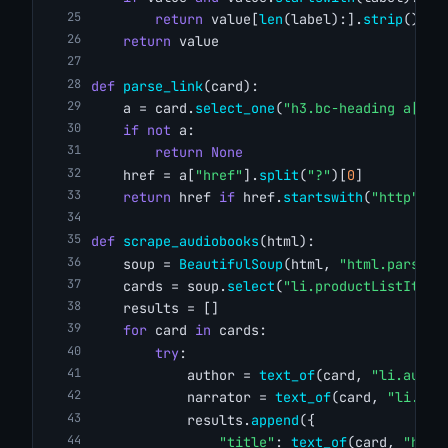
return
 value[
len
(label):].
strip
()
return
 value
def
parse_link
(card):
    a = card.
select_one
(
"h3.bc-heading a[hre
if
not
 a:
return
None
    href = a[
"href"
].
split
(
"?"
)[
0
]
return
 href 
if
 href.
startswith
(
"http"
) 
e
def
scrape_audiobooks
(html):
    soup = 
BeautifulSoup
(html, 
"html.parser"
    cards = soup.
select
(
"li.productListItem"
    results = []
for
 card 
in
 cards:
try
:
            author = 
text_of
(card, 
"li.autho
            narrator = 
text_of
(card, 
"li.nar
            results.
append
({
"title"
: 
text_of
(card, 
"h3.b