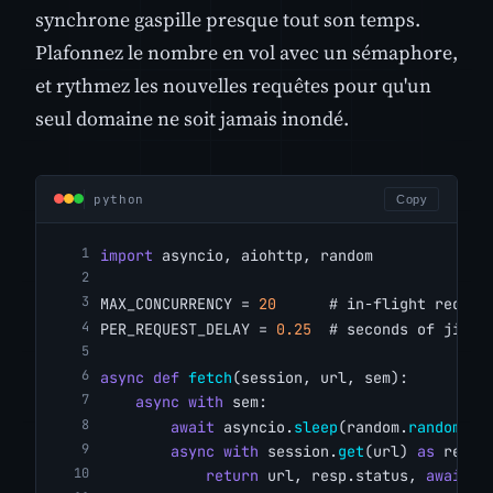
synchrone gaspille presque tout son temps.
Plafonnez le nombre en vol avec un sémaphore,
et rythmez les nouvelles requêtes pour qu'un
seul domaine ne soit jamais inondé.
python
Copy
import
 asyncio, aiohttp, random
MAX_CONCURRENCY = 
20
# in-flight reques
PER_REQUEST_DELAY = 
0.25
# seconds of jitte
async
def
fetch
(session, url, sem):
async
with
 sem:
await
 asyncio.
sleep
(random.
random
() 
async
with
 session.
get
(url) 
as
 resp:
return
 url, resp.status, 
await
 r