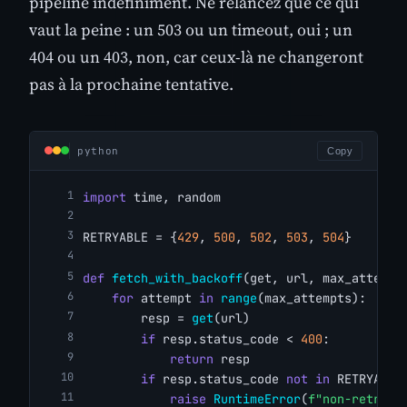
pipeline indéfiniment. Ne relancez que ce qui
vaut la peine : un 503 ou un timeout, oui ; un
404 ou un 403, non, car ceux-là ne changeront
pas à la prochaine tentative.
python
Copy
import
 time, random
RETRYABLE = {
429
, 
500
, 
502
, 
503
, 
504
}
def
fetch_with_backoff
(get, url, max_attempt
for
 attempt 
in
range
(max_attempts):
        resp = 
get
(url)
if
 resp.status_code < 
400
:
return
 resp
if
 resp.status_code 
not
in
 RETRYABLE
raise
RuntimeError
(
f"non-retryab