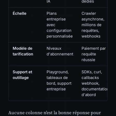
IA
dédiés
Échelle
Plans
Crawler
entreprise
asynchrone,
avec
millions de
configuration
requêtes,
personnalisée
webhooks
Modèle de
Niveaux
Paiement par
tarification
d'abonnement
requête
réussie
Support et
Playground,
SDKs, curl,
outillage
tableaux de
callbacks
bord, support
webhook,
entreprise
documentation
d'abord
Aucune colonne n'est la bonne réponse pour