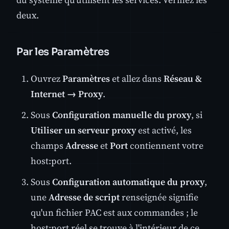
deux.
Par les Paramètres
Ouvrez
Paramètres
et allez dans
Réseau &
Internet → Proxy
.
Sous
Configuration manuelle du proxy
, si
Utiliser un serveur proxy
est activé, les
champs
Adresse
et
Port
contiennent votre
host:port.
Sous
Configuration automatique du proxy
,
une
Adresse de script
renseignée signifie
qu'un fichier PAC est aux commandes ; le
host:port réel se trouve à l'intérieur de ce