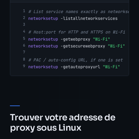
# List service names exactly as networksetup
networksetup
 -listallnetworkservices
# Host:port for HTTP and HTTPS on Wi-Fi
networksetup
 -getwebproxy 
"Wi-Fi"
networksetup
 -getsecurewebproxy 
"Wi-Fi"
# PAC / auto-config URL, if one is set
networksetup
 -getautoproxyurl 
"Wi-Fi"
Trouver votre adresse de
proxy sous Linux