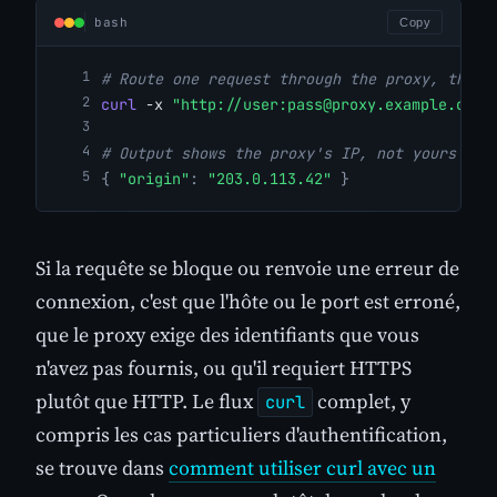
bash
Copy
# Route one request through the proxy, then 
curl
 -x 
"http://user:
pass@proxy.example.com
:
# Output shows the proxy's IP, not yours
{
"origin"
:
"203.0.113.42"
}
Si la requête se bloque ou renvoie une erreur de
connexion, c'est que l'hôte ou le port est erroné,
que le proxy exige des identifiants que vous
n'avez pas fournis, ou qu'il requiert HTTPS
plutôt que HTTP. Le flux
complet, y
curl
compris les cas particuliers d'authentification,
se trouve dans
comment utiliser curl avec un