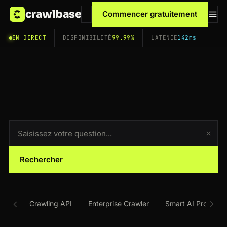
crawlbase
Commencer gratuitement
EN DIRECT
DISPONIBILITÉ
99.99%
LATENCE
142ms
Rechercher
Crawling API
Enterprise Crawler
Smart AI Proxy